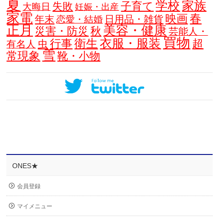
夏
学校
家族
子育て
失敗
大晦日
妊娠・出産
家電
春
映画
年末
日用品・雑貨
恋愛・結婚
正月
美容・健康
災害・防災
秋
芸能人・
買物
衣服・服装
衛生
行事
超
虫
有名人
雪
常現象
靴・小物
ONES★
会員登録
マイメニュー