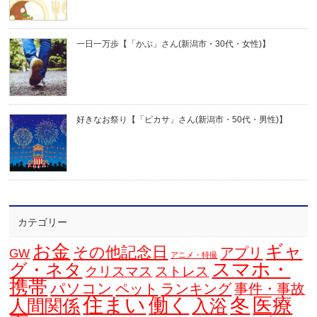
一日一万歩【「かぶ」さん(新潟市・30代・女性)】
好きなお祭り【「ピカサ」さん(新潟市・50代・男性)】
カテゴリー
お金
ギャ
その他記念日
アプリ
GW
アニメ・特撮
スマホ・
グ・ネタ
クリスマス
ストレス
携帯
パソコン
ペット
ランキング
事件・事故
住まい
働く
冬
医療
人間関係
入浴