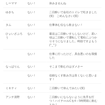
しーママ
ない！
休みませんね
ゆきち
ない！
二日酔いで会社のトイレで吐きました
(笑) ごめんなさい(笑)
タム
ない！
仕事休む位なら飲まない！
ひょいざぶろ
ない！
最近は二日酔いすらしないけど、若い
う
頃は二日酔いで運転して電柱にぶつか
りそうになりました。時効ですよもう
(^_^;)
ない！
仕事に行ったけど、具合悪いのを我慢
した
なっぱりん
ない！
そこまで飲むのはダメさー
ない！
信頼なくす飲み方は良くないと思いま
す！
ミキティ
ない！
二日酔いで休んでみたい(笑)
アンチ清野
ない！
二日酔いにならないように先手を打
つ！ハイチ○○ルCを4～5時間前に飲む
とか！