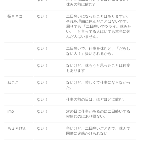
休みの前は飲む?
招きネコ
ない！
二日酔いになったことはありますが、
それを理由に休んだことはないです。
周りでも 「二日酔いでツライ。休みた
い。」と言ってる人はいても本当に休
んだ人はいません。
ない！
二日酔いで、仕事を休むと、「だらし
ない人！」扱いされるから。
ない！
ないけど、休もうと思ったことは何度
もあります
ねここ
ない！
ないけど、苦しくて仕事にならなかっ
た。
ない！
仕事の前の日は、ほどほどに飲む。
imo
ない！
次の日に仕事があるのに二日酔いする
程飲むのはあり得ない。
ちょろぴん
ない！
辛いけど、二日酔いごときで、休んで
同僚に迷惑かけられない