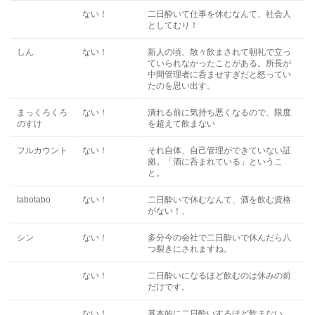
ない！
二日酔いて仕事を休むなんて、社会人
としてむり！
しん
ない！
新人の頃、散々飲まされて朝礼で立っ
ていられなかったことがある。所長が
中間管理者に呑ませすぎだと怒ってい
たのを思い出す。
まっくろくろ
ない！
潰れる前に気持ち悪くなるので、限度
のすけ
を超えて飲まない
フルカウント
ない！
それ自体、自己管理ができていない証
拠。「酒に呑まれている」というこ
と。
tabotabo
ない！
二日酔いで休むなんて、酒を飲む資格
がない！、
シン
ない！
多分今の会社で二日酔いで休んだら八
つ裂きにされますね。
ない！
二日酔いになるほど飲むのは休みの前
だけです。
ない！
基本的に二日酔いするほど飲まない。