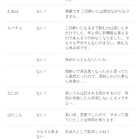
むあは
ない！
酒豪です 二日酔いには残念ながらなり
ません…
ルーチェ
ない！
二日酔いになるまで飲むのは若いとき
だけでした。年と供に肝機能も衰える
のであんまりのめなくなりました。 そ
もそも平日そんなにのまない。飲むな
ら休み前です。
ない！
休めたらどんなにいいか…
ない！
宿酔いで具合悪くなったかと思ってた
ら風邪だったので。遅刻しかけた事な
ら何度か…。
なにわ
ない！
若いうちは許される気がするけど、何
回か失敗したら学習しないとダメです
よ～。
はだごん
ない！
若い頃、営業でしたので、サボって寝
ていたことは何回か有ります。
そもそも飲ま
社会人として駄目じゃね？
ない