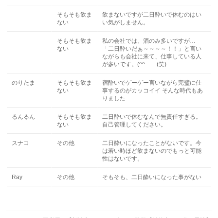
そもそも飲ま
飲まないですが二日酔いで休むのはい
ない
い気がしません。
そもそも飲ま
私の会社では、酒のみ多いですが…
ない
「二日酔いだぁ～～～～！！」と言い
ながらも会社に来て、仕事している人
が多いです。(^^ゞ (笑)
のりたま
そもそも飲ま
宿酔いでゲーゲー言いながら完璧に仕
ない
事するのがカッコイイ そんな時代もあ
りました
るんるん
そもそも飲ま
二日酔いで休むなんで無責任すぎる。
ない
自己管理してください。
スナコ
その他
二日酔いになったことがないです。今
は若い時ほど飲まないのでもっと可能
性はないです。
Ray
その他
そもそも、二日酔いになった事がない