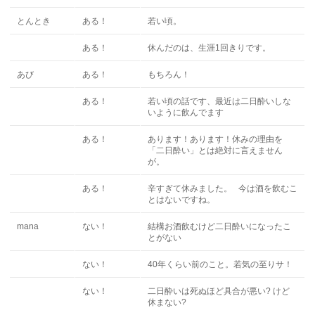
とんとき
ある！
若い頃。
ある！
休んだのは、生涯1回きりです。
あび
ある！
もちろん！
ある！
若い頃の話です、最近は二日酔いしな
いように飲んでます
ある！
あります！あります！休みの理由を
「二日酔い」とは絶対に言えません
が。
ある！
辛すぎて休みました。 今は酒を飲むこ
とはないですね。
mana
ない！
結構お酒飲むけど二日酔いになったこ
とがない
ない！
40年くらい前のこと。若気の至りサ！
ない！
二日酔いは死ぬほど具合が悪い? けど
休まない?