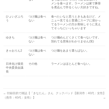
メンを食べます。ラーメンは家で豚骨
を煮込んで作るくらい大好きですね。
ひょいざぶろ
つけ麺は食べ
食べたいなと思うときもあるけど、メ
う
ない
ニュー見てると普通にスープに浸かっ
てるラーメンの方が美味しそうに見え
てそっちにいっちゃいます
ゆきち
つけ麺は食べ
つけ麺めんどくさくて食べないです。
ない
別れてる意味がわかりません(笑)
きゃおりん2
つけ麺は食べ
つけ麺をあまり選らばない。
ない
日本化け猫党
その他
ラーメンはほとんど食べない。
中央委員会議
長
←
付録目的で雑誌【「きなたん」さん
クックパッド【新潟市：40代：女性】
（燕市：40代：女性）】
→