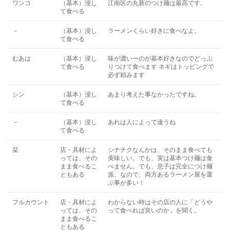
ワンコ
（基本）浸し
江南区の丸新のつけ麺は最高です。
て食べる
－
（基本）浸し
ラーメンくらい好きに食べなよ。
て食べる
むあは
（基本）浸し
味が濃いーのが基本好きなのでどっぷ
て食べる
りつけて食べます ネギはトッピングで
必ず頼みます
シン
（基本）浸し
あまり考えた事なかったですね。
て食べる
－
（基本）浸し
あれは人によって違うね
て食べる
栞
店・具材によ
シナチクなんかは、そのまま食べても
っては、その
美味しい。でも、実は基本つけ麺は食
まま食べるこ
べません。でも、息子は完全につけ麺
ともある
派、なので、両方あるラーメン屋を選
ぶ事が多い！
フルカウント
店・具材によ
わからない時はその店の人に「どうや
っては、その
って食べれば良いのか」を聞く。
まま食べるこ
ともある