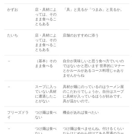
かずお
店・具材によ
「具」と見るか「つまみ」と見るか。
っては、その
まま食べるこ
ともある
たいち
店・具材によ
店舗のおすすめに添う
っては、その
まま食べるこ
ともある
－
（基本）その
自分が美味しいと思う食べ方でいいの
まま食べる
ではないかと思います 世界的にマナー
とかルールがあるコース料理じゃあり
ませんからね
－
スープに入っ
具材が麺にのっているのはラーメン屋
ていない具材
のこだわりでしょうか。自分はスープ
に遭遇したこ
に具材が入っているほうが好みです。
とがない
具が温かいので。
フリーズドラ
つけ麺は食べ
機会があれば食べたい
イ
ない
－
つけ麺は食べ
つけ麺は食べませんね。付けるくらい
ない
ならはじめから付けてある普通のラー