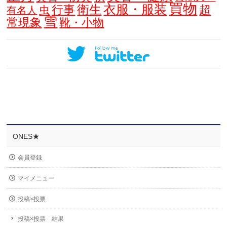
買物
衣服・服装
衛生
行事
超
虫
有名人
雪
常現象
靴・小物
ONES★
会員登録
マイメニュー
投稿×投票
投稿×投票 結果