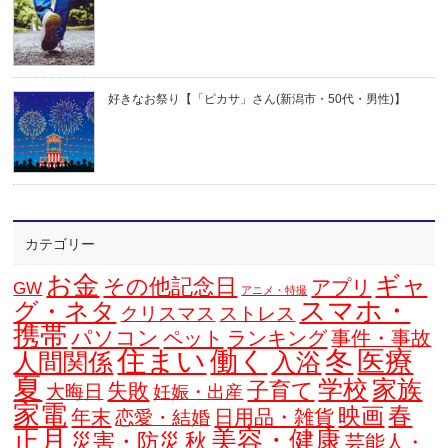
好きなお祭り【「ピカサ」さん(新潟市・50代・男性)】
カテゴリー
お金
ギャ
その他記念日
アプリ
GW
アニメ・特撮
スマホ・
グ・ネタ
クリスマス
ストレス
携帯
パソコン
ペット
ランキング
事件・事故
住まい
働く
冬
医療
人間関係
入浴
夏
学校
家族
子育て
失敗
大晦日
妊娠・出産
家電
春
映画
年末
日用品・雑貨
恋愛・結婚
正月
美容・健康
災害・防災
秋
芸能人・