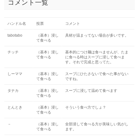
コメント一覧
ハンドル名
投票
コメント
tabotabo
（基本）浸し
具材が温まってない場合が多いです。
て食べる
チッチ
（基本）浸し
基本的につけ麺は食べませんが、たま
て食べる
に食べる時はスープに浸して食べま
す。それで完成と思ってた。
しーママ
（基本）浸し
スープにひたさないで食べた事がない
て食べる
ですね。
タナカ
（基本）浸し
スープに浸して温めて食べます
て食べる
とんとき
（基本）浸し
そういう食べ方でしょ？
て食べる
－
（基本）浸し
全部浸して食べる方が美味しい気がし
て食べる
ます。