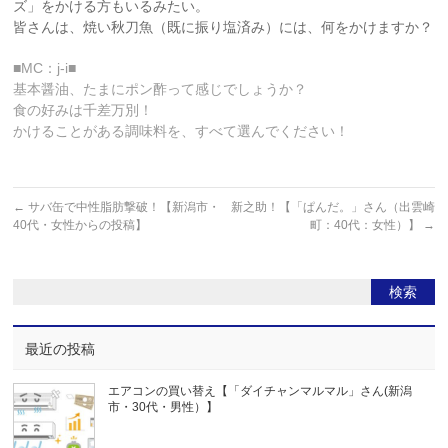
ズ」をかける方もいるみたい。
皆さんは、焼い秋刀魚（既に振り塩済み）には、何をかけますか？
■MC：j-i■
基本醤油、たまにポン酢って感じでしょうか？
食の好みは千差万別！
かけることがある調味料を、すべて選んでください！
←
サバ缶で中性脂肪撃破！【新潟市・
新之助！【「ぱんだ。」さん（出雲崎
40代・女性からの投稿】
町：40代：女性）】
→
最近の投稿
エアコンの買い替え【「ダイチャンマルマル」さん(新潟
市・30代・男性）】