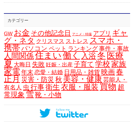
カテゴリー
お金
ギャ
その他記念日
アプリ
GW
アニメ・特撮
スマホ・
グ・ネタ
クリスマス
ストレス
携帯
パソコン
ペット
ランキング
事件・事故
住まい
働く
冬
医療
人間関係
入浴
夏
学校
家族
子育て
失敗
大晦日
妊娠・出産
家電
春
映画
年末
日用品・雑貨
恋愛・結婚
正月
美容・健康
災害・防災
秋
芸能人・
買物
衣服・服装
衛生
行事
超
虫
有名人
雪
常現象
靴・小物