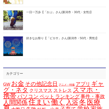
一日一万歩【「かぶ」さん(新潟市・30代・女性)】
好きなお祭り【「ピカサ」さん(新潟市・50代・男性)】
カテゴリー
お金
ギャ
その他記念日
アプリ
GW
アニメ・特撮
スマホ・
グ・ネタ
クリスマス
ストレス
携帯
パソコン
ペット
ランキング
事件・事故
住まい
働く
冬
医療
人間関係
入浴
夏
学校
家族