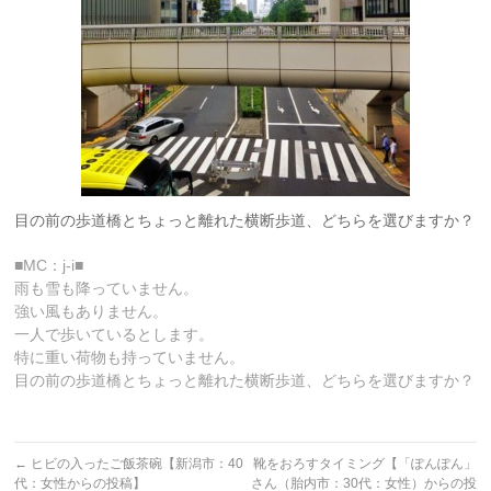
目の前の歩道橋とちょっと離れた横断歩道、どちらを選びますか？
■MC：j-i■
雨も雪も降っていません。
強い風もありません。
一人で歩いているとします。
特に重い荷物も持っていません。
目の前の歩道橋とちょっと離れた横断歩道、どちらを選びますか？
←
ヒビの入ったご飯茶碗【新潟市：40
靴をおろすタイミング【「ぽんぽん」
代：女性からの投稿】
さん（胎内市：30代：女性）からの投