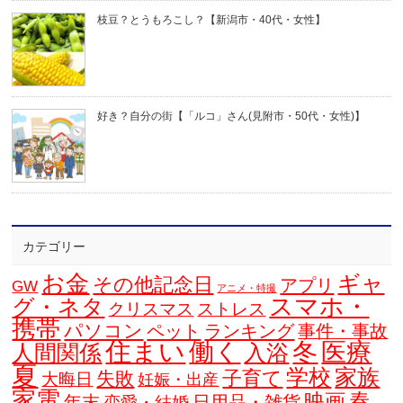
枝豆？とうもろこし？【新潟市・40代・女性】
好き？自分の街【「ルコ」さん(見附市・50代・女性)】
カテゴリー
お金
ギャ
その他記念日
アプリ
GW
アニメ・特撮
スマホ・
グ・ネタ
クリスマス
ストレス
携帯
パソコン
ペット
ランキング
事件・事故
住まい
働く
冬
医療
人間関係
入浴
夏
学校
家族
子育て
失敗
大晦日
妊娠・出産
家電
春
映画
年末
日用品・雑貨
恋愛・結婚