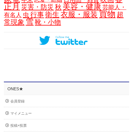
正月
美容・健康
災害・防災
秋
芸能人・
買物
衣服・服装
衛生
行事
超
虫
有名人
雪
常現象
靴・小物
ONES★
会員登録
マイメニュー
投稿×投票