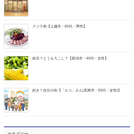
クジラ肉【上越市・60代・男性】
枝豆？とうもろこし？【新潟市・40代・女性】
好き？自分の街【「ルコ」さん(見附市・50代・女性)】
カテゴリー