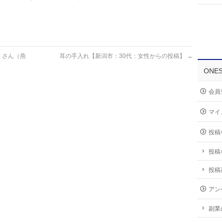
」さん（燕
耳の手入れ【新潟市：30代：女性からの投稿】
→
ONE
会員
マイ
投稿
投稿
投稿
アン
副業