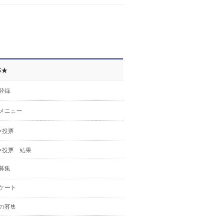
S★
登録
メニュー
×投票
×投票 結果
募集
ケート
の募集