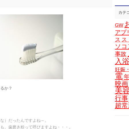
カテ
GW
アプ
ス
ス
ソコ
事故
入
妊娠
電
映画
けるか？
美
行事
超常
こな）だったんですよね～。
ても、歯磨き粉って呼びますよね・・・。