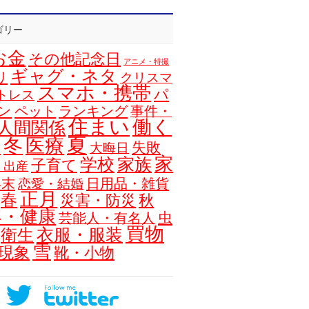
ゴリー
お金
その他記念日
アニメ・特撮
ギャグ・ネタ
リ
クリスマ
スマホ・携帯
パ
トレス
ン
ペット
ランキング
事件・
住まい
働く
人間関係
夏
冬
医療
浴
失敗
大晦日
家
学校
家族
子育て
・出産
年末
日用品・雑貨
恋愛・結婚
正月
春
災害・防災
秋
容・健康
虫
芸能人・有名人
買物
衣服・服装
衛生
雪
現象
靴・小物