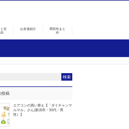
ント交
お友達紹介
県民性まと
景品
め
の投稿
エアコンの買い替え【「ダイチャンマ
ルマル」さん(新潟市・30代・男
性）】