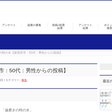
アンケート
副業の募集
投稿×投票
アンケート
ポイ
結果
結果
換
の時の水【新発田市：50代：男性からの投稿】
市：50代：男性からの投稿】
8日
カテゴリー :
衛生
最近
「歯磨きの時の水」