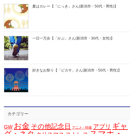
夏はカレー【「にっき」さん(新潟市・50代・男性)】
一日一万歩【「かぶ」さん(新潟市・30代・女性)】
好きなお祭り【「ピカサ」さん(新潟市・50代・男性)】
カテゴリー
お金
ギャ
その他記念日
アプリ
GW
アニメ・特撮
スマホ・
グ・ネタ