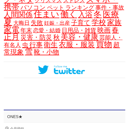
クリスマス
ストレス
携帯
パソコン
ペット
ランキング
事件・事故
住まい
働く
冬
医療
人間関係
入浴
夏
学校
家族
子育て
失敗
大晦日
妊娠・出産
家電
春
映画
年末
日用品・雑貨
恋愛・結婚
正月
美容・健康
災害・防災
秋
芸能人・
買物
衣服・服装
衛生
行事
超
虫
有名人
雪
常現象
靴・小物
ONES★
会員登録