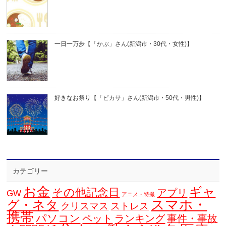
一日一万歩【「かぶ」さん(新潟市・30代・女性)】
好きなお祭り【「ピカサ」さん(新潟市・50代・男性)】
カテゴリー
お金
ギャ
その他記念日
アプリ
GW
アニメ・特撮
スマホ・
グ・ネタ
クリスマス
ストレス
携帯
パソコン
ペット
ランキング
事件・事故