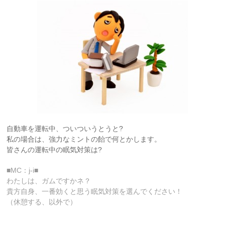
自動車を運転中、ついついうとうと?
私の場合は、強力なミントの飴で何とかします。
皆さんの運転中の眠気対策は?
■MC：j-i■
わたしは、ガムですかネ？
貴方自身、一番効くと思う眠気対策を選んでください！
（休憩する、以外で）