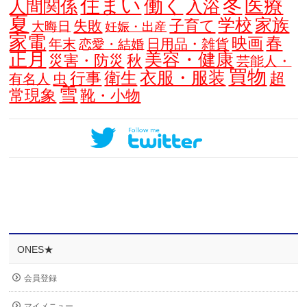
住まい
働く
冬
医療
人間関係
入浴
夏
学校
家族
子育て
失敗
大晦日
妊娠・出産
家電
春
映画
年末
日用品・雑貨
恋愛・結婚
正月
美容・健康
災害・防災
秋
芸能人・
買物
衣服・服装
衛生
行事
超
虫
有名人
雪
常現象
靴・小物
ONES★
会員登録
マイメニュー