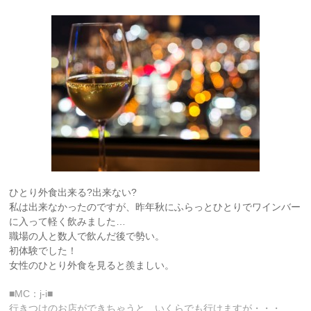
ひとり外食出来る?出来ない?
私は出来なかったのですが、昨年秋にふらっとひとりでワインバー
に入って軽く飲みました…
職場の人と数人で飲んだ後で勢い。
初体験でした！
女性のひとり外食を見ると羨ましい。
■MC：j-i■
行きつけのお店ができちゃうと、いくらでも行けますが・・・