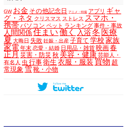
お金
ギャ
その他記念日
アプリ
GW
アニメ・特撮
スマホ・
グ・ネタ
クリスマス
ストレス
携帯
パソコン
ペット
ランキング
事件・事故
住まい
働く
冬
医療
人間関係
入浴
夏
学校
家族
子育て
失敗
大晦日
妊娠・出産
家電
春
映画
年末
日用品・雑貨
恋愛・結婚
正月
美容・健康
災害・防災
秋
芸能人・
買物
衣服・服装
衛生
行事
超
虫
有名人
雪
常現象
靴・小物