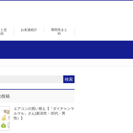
ント交
お友達紹介
県民性まと
景品
め
の投稿
エアコンの買い替え【「ダイチャンマ
ルマル」さん(新潟市・30代・男
性）】