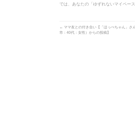
では、あなたの「ゆずれないマイペー
←
ママ友との付き合い【「ほっぺちゃん」さ
市：40代：女性）からの投稿】