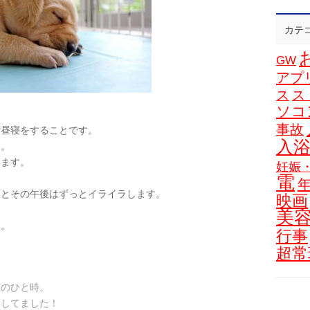
カテ
GW
アプ
ス
ス
ソコ
？
事故
ず昼寝をすることです。
入
す。
ちます。
妊娠
電
いとその午後はずっとイライラします。
映画
。
美
い。
行事
超常
福のひと時。
くしてました！