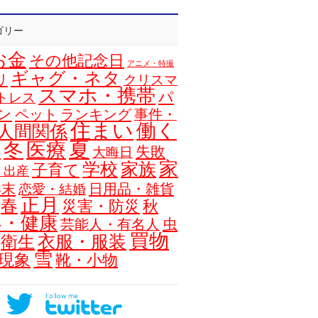
ゴリー
お金
その他記念日
アニメ・特撮
ギャグ・ネタ
リ
クリスマ
スマホ・携帯
パ
トレス
ン
ペット
ランキング
事件・
住まい
働く
人間関係
夏
冬
医療
浴
失敗
大晦日
家
学校
家族
子育て
・出産
年末
日用品・雑貨
恋愛・結婚
正月
春
災害・防災
秋
容・健康
虫
芸能人・有名人
買物
衣服・服装
衛生
雪
現象
靴・小物