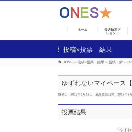
ホーム
毎週抽選プ
レゼント
投稿×投票 結果
HOME
»
投稿×投票 結果
»
習慣・癖
»
ゆ
ゆずれないマイペース【
投稿日 : 2017年1月12日
最終更新日時 : 2019年9
投票結果
「ゆずれ