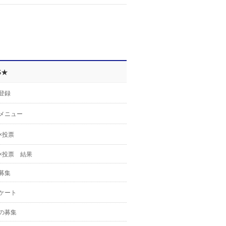
S★
登録
メニュー
×投票
×投票 結果
募集
ケート
の募集