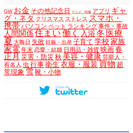
お金
ギャ
その他記念日
アプリ
GW
アニメ・特撮
スマホ・
グ・ネタ
クリスマス
ストレス
携帯
パソコン
ペット
ランキング
事件・事故
住まい
働く
冬
医療
人間関係
入浴
夏
学校
家族
子育て
失敗
大晦日
妊娠・出産
家電
春
映画
年末
日用品・雑貨
恋愛・結婚
正月
美容・健康
災害・防災
秋
芸能人・
買物
衣服・服装
衛生
行事
超
虫
有名人
雪
常現象
靴・小物