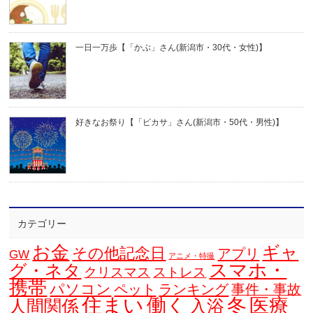
一日一万歩【「かぶ」さん(新潟市・30代・女性)】
好きなお祭り【「ピカサ」さん(新潟市・50代・男性)】
カテゴリー
お金
ギャ
その他記念日
アプリ
GW
アニメ・特撮
スマホ・
グ・ネタ
クリスマス
ストレス
携帯
パソコン
ペット
ランキング
事件・事故
住まい
働く
冬
医療
人間関係
入浴