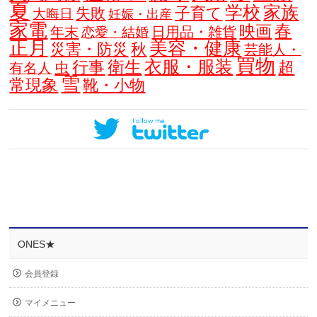
夏
学校
家族
子育て
失敗
大晦日
妊娠・出産
家電
春
映画
年末
日用品・雑貨
恋愛・結婚
正月
美容・健康
災害・防災
秋
芸能人・
買物
衣服・服装
衛生
行事
超
虫
有名人
雪
常現象
靴・小物
ONES★
会員登録
マイメニュー