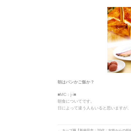
朝はパンかご飯か？
■MC：j-i■
朝食についてです。
日によって違う人もいると思いますが
←
カップ麺【新発田市：20代：女性からの投