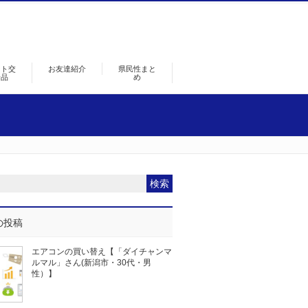
ント交
お友達紹介
県民性まと
景品
め
の投稿
エアコンの買い替え【「ダイチャンマ
ルマル」さん(新潟市・30代・男
性）】