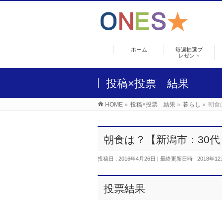
ホーム
毎週抽選プ
レゼント
投稿×投票 結果
HOME
»
投稿×投票 結果
»
暮らし
»
朝食
朝食は？【新潟市：30
投稿日 : 2016年4月26日
最終更新日時 : 2018年12
投票結果