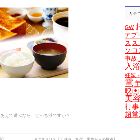
カテ
GW
アプ
ス
ス
ソコ
事故
入
妊娠
電
映画
美
行事
超常
、あえて選ぶなら、どっち派ですか？
稿】
おにぎりは？【上越市：30代：男性からの投稿】
→