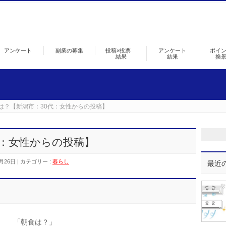
アンケート
副業の募集
投稿×投票
アンケート
ポイ
結果
結果
換
は？【新潟市：30代：女性からの投稿】
代：女性からの投稿】
月26日
カテゴリー :
暮らし
最近
「朝食は？」