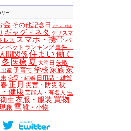
ゴリー
お金
その他記念日
アニメ・特撮
ギャグ・ネタ
リ
クリスマ
スマホ・携帯
パ
トレス
ン
ペット
ランキング
事件・
住まい
働く
人間関係
夏
冬
医療
浴
失敗
大晦日
家
学校
家族
子育て
・出産
年末
日用品・雑貨
恋愛・結婚
正月
春
災害・防災
秋
容・健康
虫
芸能人・有名人
買物
衣服・服装
衛生
雪
現象
靴・小物