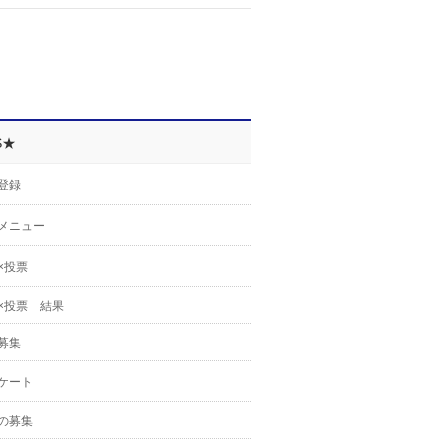
S★
登録
メニュー
×投票
×投票 結果
募集
ケート
の募集