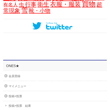
買物
衣服・服装
衛生
行事
超
虫
有名人
雪
常現象
靴・小物
ONES★
会員登録
マイメニュー
投稿×投票
投稿×投票 結果