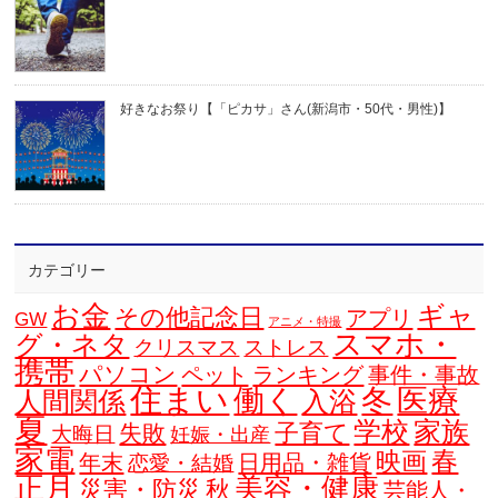
好きなお祭り【「ピカサ」さん(新潟市・50代・男性)】
カテゴリー
お金
ギャ
その他記念日
アプリ
GW
アニメ・特撮
スマホ・
グ・ネタ
クリスマス
ストレス
携帯
パソコン
ペット
ランキング
事件・事故
住まい
働く
冬
医療
人間関係
入浴
夏
学校
家族
子育て
失敗
大晦日
妊娠・出産
家電
春
映画
年末
日用品・雑貨
恋愛・結婚
正月
美容・健康
災害・防災
秋
芸能人・