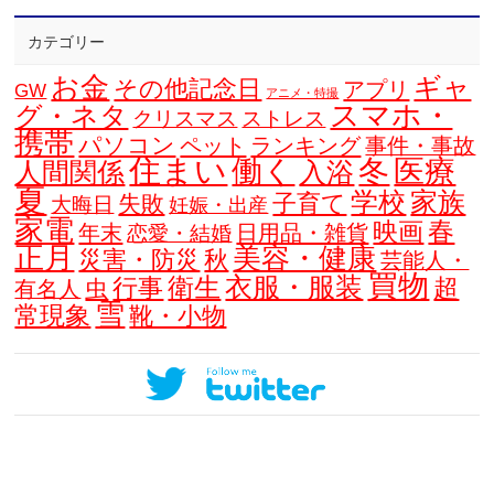
カテゴリー
お金
ギャ
その他記念日
アプリ
GW
アニメ・特撮
スマホ・
グ・ネタ
クリスマス
ストレス
携帯
パソコン
ペット
ランキング
事件・事故
住まい
働く
冬
医療
人間関係
入浴
夏
学校
家族
子育て
失敗
大晦日
妊娠・出産
家電
春
映画
年末
日用品・雑貨
恋愛・結婚
正月
美容・健康
災害・防災
秋
芸能人・
買物
衣服・服装
衛生
行事
超
虫
有名人
雪
常現象
靴・小物