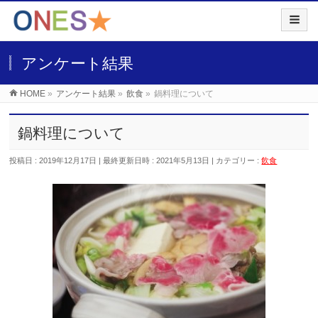
アンケート結果
HOME
»
アンケート結果
»
飲食
»
鍋料理について
鍋料理について
投稿日 : 2019年12月17日
最終更新日時 : 2021年5月13日
カテゴリー :
飲食