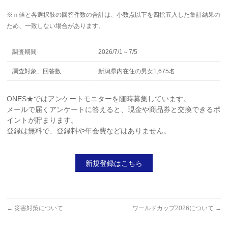
※ｎ値と各選択肢の回答件数の合計は、小数点以下を四捨五入した集計結果の
ため、一致しない場合があります。
調査期間
2026/7/1～7/5
調査対象、回答数
新潟県内在住の男女1,675名
ONES★ではアンケートモニターを随時募集しています。
メールで届くアンケートに答えると、現金や商品券と交換できるポ
イントが貯まります。
登録は無料で、登録料や年会費などはありません。
新規登録はこちら
←
災害対策について
ワールドカップ2026について
→