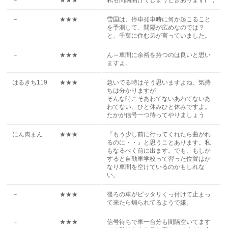
－
★★★
私も間隔開けてしまうときあります(^^;
－
★★★
雪国は、停車発車時に何か起こること
を予測して、間隔が広めなのでは？
と、千葉に住む弟が言っていました。
－
★★★
ん～車間に余裕を持つのは良いと思い
ますよ。
はるきち119
★★★
急いでる時はそう思いますよね、気持
ちは分かりますが
そんな時こそあわてないあわてないあ
わてない、ひと休みひと休みですよ。
たかが信号一つ待ってやりましょう
にん肉まん
★★★
『もう少し前に行ってくれたら曲がれ
るのに・・』と思うことあります。私
もなるべく前に出ます。でも、もしか
すると自動車学校って習った位置はか
なり車間を空けているのかもしれな
い。
－
★★★
後ろの車がピッタリくっ付けて止まっ
て来たら煽られてるようで嫌。
－
★★★
信号待ちで車一台分も間隔空いてます