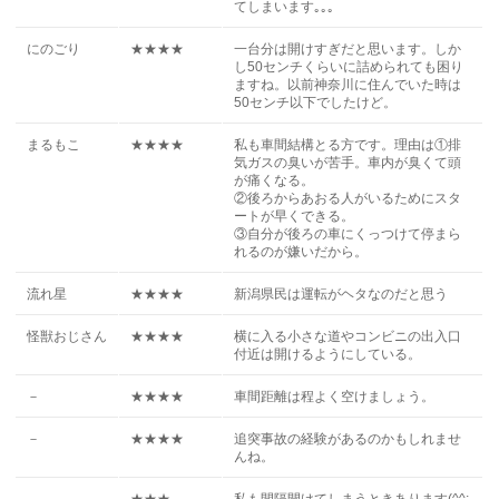
てしまいます｡｡｡
にのごり
★★★★
一台分は開けすぎだと思います。しか
し50センチくらいに詰められても困り
ますね。以前神奈川に住んでいた時は
50センチ以下でしたけど。
まるもこ
★★★★
私も車間結構とる方です。理由は①排
気ガスの臭いが苦手。車内が臭くて頭
が痛くなる。
②後ろからあおる人がいるためにスタ
ートが早くできる。
③自分が後ろの車にくっつけて停まら
れるのが嫌いだから。
流れ星
★★★★
新潟県民は運転がヘタなのだと思う
怪獣おじさん
★★★★
横に入る小さな道やコンビニの出入口
付近は開けるようにしている。
－
★★★★
車間距離は程よく空けましょう。
－
★★★★
追突事故の経験があるのかもしれませ
んね。