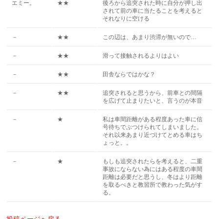
エミー。
★★
後ろから追突された時に自分が押し出
されて前の車に当たることを考えると
それなりに空ける
－
★★
この辺は、あまり渋滞が無いので…
－
★★
滑って接触されるよりはよい
－
★★
田舎ならではかな？
－
★★
追突されると思うから、前車との間隔
を広げて止まりたいと、言うのが本音
－
★
私は車間距離がある程度あった車に信
号待ちでぶつけられてしまいました。
それ以来あまり近づけてとめる車はち
ょっと。。
－
★
もしも追突されたらを考えると、二重
事故にならない為にはある程度の車間
距離は必要だと思うし、冬はより距離
を取るべきと教習所で教わった気がす
る。