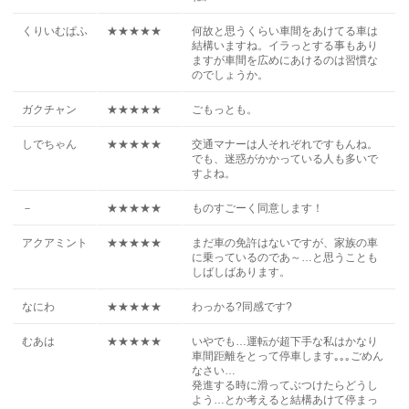
くりいむぱふ
★★★★★
何故と思うくらい車間をあけてる車は
結構いますね。イラっとする事もあり
ますが車間を広めにあけるのは習慣な
のでしょうか。
ガクチャン
★★★★★
ごもっとも。
しでちゃん
★★★★★
交通マナーは人それぞれですもんね。
でも、迷惑がかかっている人も多いで
すよね。
－
★★★★★
ものすごーく同意します！
アクアミント
★★★★★
まだ車の免許はないですが、家族の車
に乗っているのであ～…と思うことも
しばしばあります。
なにわ
★★★★★
わっかる?同感です?
むあは
★★★★★
いやでも…運転が超下手な私はかなり
車間距離をとって停車します｡｡｡ごめん
なさい…
発進する時に滑ってぶつけたらどうし
よう…とか考えると結構あけて停まっ