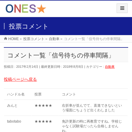
投票コメント
HOME
»
投票コメント
»
自動車
»
コメント一覧「信号待ちの停車間隔」
コメント一覧「信号待ちの停車間隔」
投稿日 : 2017年2月14日
最終更新日時 : 2018年8月8日
カテゴリー :
自動車
投稿ページへ戻る
ハンドル名
投票
コメント
みんと
★★★★★
右折車が並んでて、直進できないとい
う場面にちょうど出くわしました
tabotabo
★★★★★
免許更新の時に再教育ですね。学校じ
ゃなく試験場だったら合格しません
ね。