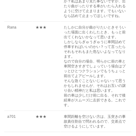
か？私はあまり見た事ないですが、出
たり曲がったりする車がいたら入れる
ように空けて止まります。でもいない
なら詰めて止まってほしいですね。
Rana
★★★
たしかに自分が曲がりたいときそうい
った場面に出くわしたとき、もっと前
出てくれないかなって思います。
しかしならぎゅうぎゅうに車間詰めて
停車すればいいのかい？って言ったら
それもそれもまた危ないよなってなり
ます。
なので自分の場合、明らかに前の車と
車間空きすぎでしょっていう場合はプ
ッとひとつクラションでもうちょっと
前出てよアピールします。
そんな急ぐことないじゃないって思う
かもしれませんが、それはお互いの譲
り合い精神だと私は思います。
前の車は少しだけ前に出る、それで後
続車がスムーズに左折できる。これで
す。
a701
★★★
車間距離を空けない方は、玉突きの事
故責任割合で問われるので、交差点で
空けるようにしています。