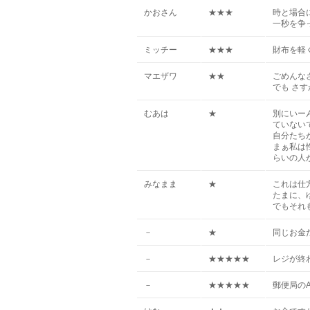
かおさん
★★★
時と場合
一秒を争
ミッチー
★★★
財布を軽
マエザワ
★★
ごめんな
でも さ
むあは
★
別にいー
ていないで
自分たち
まぁ私は
らいの人
みなまま
★
これは仕
たまに、
でもそれ
－
★
同じお金
－
★★★★★
レジが終
－
★★★★★
郵便局の