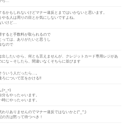
から…
するかもしれないけどマナー違反とまではいかないと思います。
うやる人は周りの目とか気にしないですよね。
ないけど…
替すると手数料が取られるので
とっては、ありがたいと思うし
金なので
は出したいから、何とも言えませんが、クレジットカード専用レジがあ
のにな～そしたら、間違いなくそちらに並びます
そういう人だったら…。
後ろについて圧をかける!!
>_<)
自分もやったゃいます。
い時にやったゃいます。
わりありませんのでマナー違反ではないかと(^_^;)
配の方は黙って待つべき！