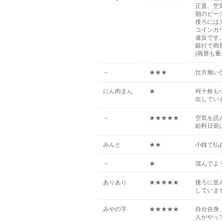
正直、空
朝のピー
後ろには
コインカ
違反です
銀行で両
(両替も
－
★★★
仕方無い
にん肉まん
★
何十枚も
出してい
－
★★★★★
空気を読
給料日前
みんと
★★
小銭で払
－
★
混んでよ
ありあり
★★★★★
後ろに並
していま
みやの字
★★★★★
自分自身
人がやっ