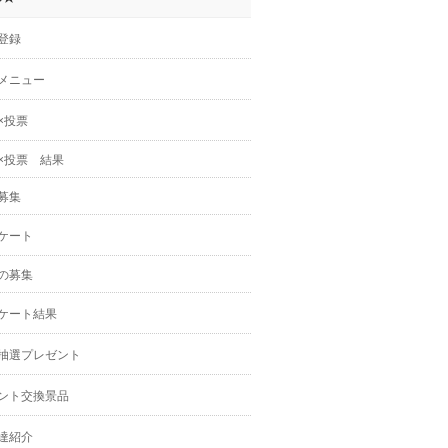
登録
メニュー
×投票
×投票 結果
募集
ケート
の募集
ケート結果
抽選プレゼント
ント交換景品
達紹介