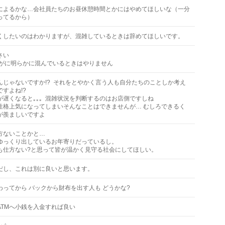
によるかな…会社員たちのお昼休憩時間とかにはやめてほしいな（一分
ってるから）
くしたいのはわかりますが、混雑しているときは辞めてほしいです。
さい
すがに明らかに混んでいるときはやりません
んじゃないですか!? それをとやかく言う人も自分たちのことしか考え
すよね!?
が遅くなると｡｡｡ 混雑状況を判断するのはお店側ですしね
性格上気になってしまいそんなことはできませんが… むしろできるく
が羨ましいですよ
方ないことかと…
ゆっくり出しているお年寄りだっているし。
も仕方ない?と思って皆が温かく見守る社会にしてほしい。
だし、これは別に良いと思います。
わってから バックから財布を出す人も どうかな?
ATMへ小銭を入金すれば良い