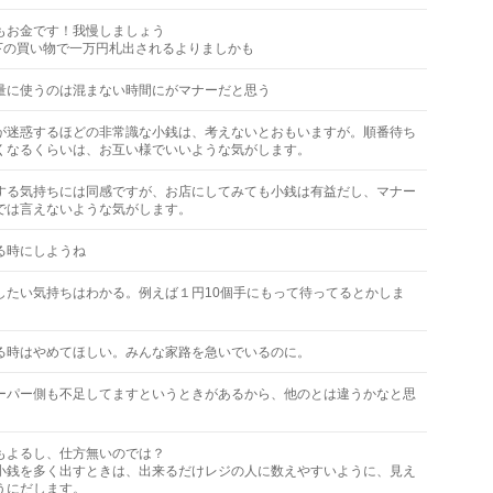
もお金です！我慢しましょう
以下の買い物で一万円札出されるよりましかも
量に使うのは混まない時間にがマナーだと思う
が迷惑するほどの非常識な小銭は、考えないとおもいますが。順番待ち
くなるくらいは、お互い様でいいような気がします。
する気持ちには同感ですが、お店にしてみても小銭は有益だし、マナー
では言えないような気がします。
る時にしようね
したい気持ちはわかる。例えば１円10個手にもって待ってるとかしま
る時はやめてほしい。みんな家路を急いでいるのに。
ーパー側も不足してますというときがあるから、他のとは違うかなと思
もよるし、仕方無いのでは？
小銭を多く出すときは、出来るだけレジの人に数えやすいように、見え
うにだします。