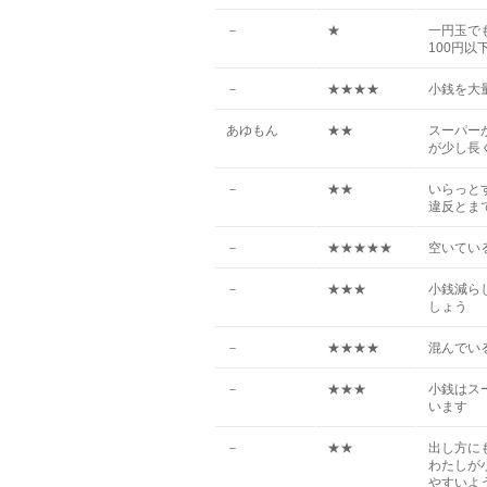
－
★
一円玉で
100円
－
★★★★
小銭を大
あゆもん
★★
スーパー
が少し長
－
★★
いらっと
違反とま
－
★★★★★
空いてい
－
★★★
小銭減ら
しょう
－
★★★★
混んでい
－
★★★
小銭はス
います
－
★★
出し方に
わたしが
やすいよ