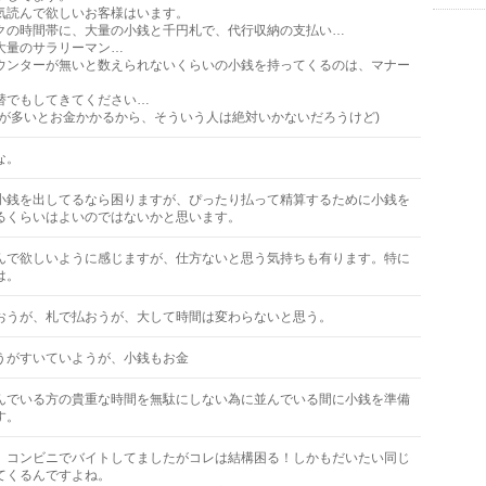
気読んで欲しいお客様はいます。
クの時間帯に、大量の小銭と千円札で、代行収納の支払い…
大量のサラリーマン…
ウンターが無いと数えられないくらいの小銭を持ってくるのは、マナー
。
替でもしてきてください…
量が多いとお金かかるから、そういう人は絶対いかないだろうけど)
な。
小銭を出してるなら困りますが、ぴったり払って精算するために小銭を
るくらいはよいのではないかと思います。
んで欲しいように感じますが、仕方ないと思う気持ちも有ります。特に
は。
おうが、札で払おうが、大して時間は変わらないと思う。
うがすいていようが、小銭もお金
んでいる方の貴重な時間を無駄にしない為に並んでいる間に小銭を準備
す。
、コンビニでバイトしてましたがコレは結構困る！しかもだいたい同じ
てくるんですよね。