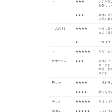
－
★★★
レジが空
枚数によ
－
★★★
同種の硬
店員の教
しんのすけ
★★★★
手元に三
まめに毎
－
★
これは良
－
★★★★★
ただ、生
佐倉井くん
★★★
極度のビ
躇います
結果、財
ります
Piroko
★★★★
小銭を使
－
★★★★
状況を考
チョメ
★★★★★
銀行に行
04key
★★★★★
レジの仕