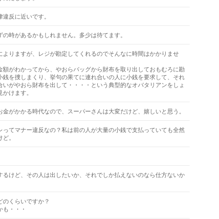
律違反に近いです。
ずの時があるかもしれません。多少は待てます。
によりますが、レジが勘定してくれるのでそんなに時間はかかりませ
金額がわかってから、やおらバッグから財布を取り出しておもむろに勘
小銭を捜しまくり、挙句の果てに連れ合いの人に小銭を要求して、それ
合いがやおら財布を出して・・・・という典型的なオバタリアンをしょ
見かけます。
お金がかかる時代なので、スーパーさんは大変だけど、嬉しいと思う。
レってマナー違反なの？私は前の人が大量の小銭で支払っていても全然
けど。
するけど、その人は出したいか、それでしか払えないのなら仕方ないか
どのくらいですか？
かも・・・