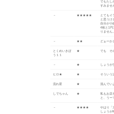
でもたし
すみませ
－
★★★★★
とてもイ
と思うけ
自分が小
4枚と1
りません
－
★★
どぉーか
とくめいきぼ
★
でも その
う１１
－
★
しょうが
ヒロ★
★
そういう
流れ星
★
混んでい
しでちゃん
★
私もお店
と、うー
－
★★★★
やはり「
しょうが