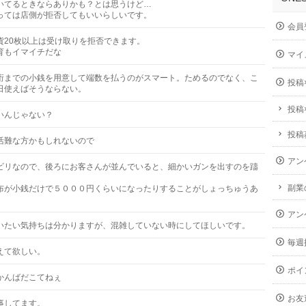
いてるときならありかも？とは思うけど…
っては店側が拒否してもいいらしいです。
会員
貨20枚以上は受け取りを拒否できます。
育もイマイチだな
マイ
桁までの小銭を用意して端数を払うのがスマート。ためるのでなく、こ
投稿
日使えばそうならない。
投稿
いんじゃない？
投稿
活難な方かもしれないので
アン
ビリなので、後ろにお客さんが並んでいると、細かいガンを出すのを躊
。
副業
布が小銭だけで５０００円くらいになったりすることがしょっちゅうあ
アン
いたい気持ちは分かりますが、混雑していない時にしてほしいです。
毎週
えて欲しい。
ポイ
かんばだこてねぇ
お友
事してます。