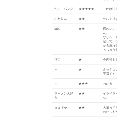
たらこパンダ
★★★★★
これは法
ふわりん
★★
やむを得
tabo
★★
店のレジ
ん。
むしろ、
定して、
から連れ
っちゅう
ぴこ
★
今両替も
－
★
えっ？コ
平気です
－
★★★
わかる
ラーメン大好
★★
イライラ
き
な。
ままほか
★★
大量って
わたしも