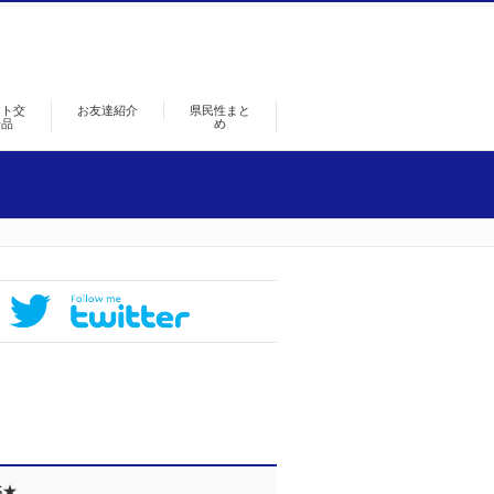
ント交
お友達紹介
県民性まと
景品
め
S★