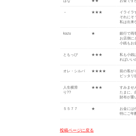
はな
★★
お金です
－
★★★
イライラ
それにそ
私は出来
kazu
★
銀行で両
お店側に
小銭もお
ともっぴ
★★★
私も小銭
ればいい
オレ・シルバ
★★★★
前の客が
ピッタリ
人生横滑
★★★
すみません(
り??
たまに、
財布が重
５５７７
★
お金には代
特にご年
投稿ページに戻る