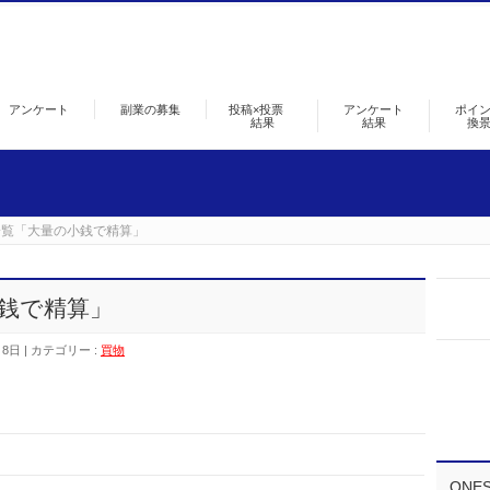
アンケート
副業の募集
投稿×投票
アンケート
ポイ
結果
結果
換
一覧「大量の小銭で精算」
銭で精算」
月8日
カテゴリー :
買物
ONE