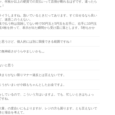
か、何枚か以上の硬貨での支払いって店側が断れるはずです。違ったら
ん！
ライラしますね。急いでいるときだってあります。すぐ出せるなら良い
ど、迷惑このうえない。
銭で払う時は混雑してない時で50円玉と5円玉を左手に、右手に10円玉
円玉4枚を持って、表示が出た瞬間から受け皿に落とします。5秒もかか
。
と思うけど、個人的には別に我慢できる範囲ですね！
無神経さがうらやましいかも,,,.
ないと思う
決まりがない限りマナー違反とは言えないです。
ようがいまいが小銭もちゃんとしたお金ですよ。
をしているので、こういう方はいますよ。でも、忙しいときはちょっ
ですね。
大量」の度合いにもよりますが、レジの方も困ります。とも言えないで
時と場合を考えて。