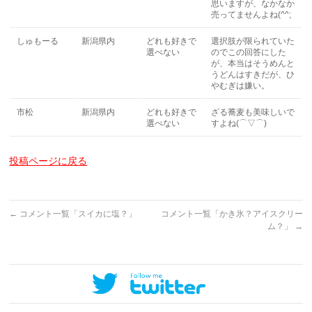
思いますが、なかなか
売ってませんよね(^^;
しゅもーる
新潟県内
どれも好きで
選択肢が限られていた
選べない
のでこの回答にした
が、本当はそうめんと
うどんはすきだが、ひ
やむぎは嫌い。
市松
新潟県内
どれも好きで
ざる蕎麦も美味しいで
選べない
すよね(⌒▽⌒)
投稿ページに戻る
←
コメント一覧「スイカに塩？」
コメント一覧「かき氷？アイスクリー
ム？」
→