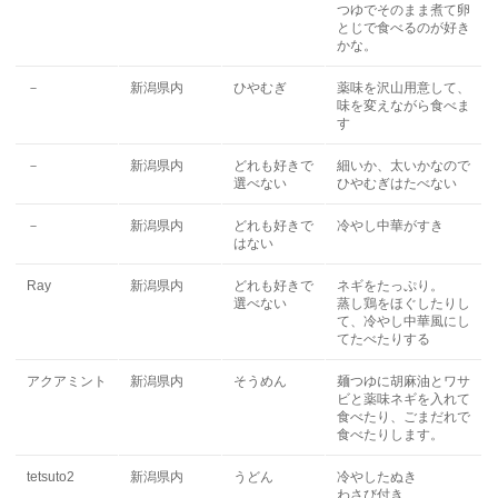
つゆでそのまま煮て卵
とじで食べるのが好き
かな。
－
新潟県内
ひやむぎ
薬味を沢山用意して、
味を変えながら食べま
す
－
新潟県内
どれも好きで
細いか、太いかなので
選べない
ひやむぎはたべない
－
新潟県内
どれも好きで
冷やし中華がすき
はない
Ray
新潟県内
どれも好きで
ネギをたっぷり。
選べない
蒸し鶏をほぐしたりし
て、冷やし中華風にし
てたべたりする
アクアミント
新潟県内
そうめん
麺つゆに胡麻油とワサ
ビと薬味ネギを入れて
食べたり、ごまだれで
食べたりします。
tetsuto2
新潟県内
うどん
冷やしたぬき
わさび付き