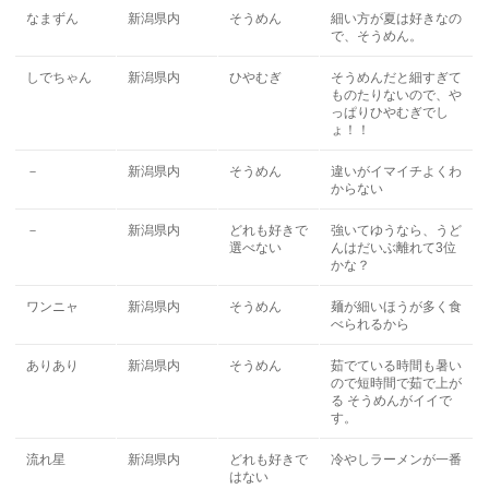
なまずん
新潟県内
そうめん
細い方が夏は好きなの
で、そうめん。
しでちゃん
新潟県内
ひやむぎ
そうめんだと細すぎて
ものたりないので、や
っぱりひやむぎでし
ょ！！
－
新潟県内
そうめん
違いがイマイチよくわ
からない
－
新潟県内
どれも好きで
強いてゆうなら、うど
選べない
んはだいぶ離れて3位
かな？
ワンニャ
新潟県内
そうめん
麺が細いほうが多く食
べられるから
ありあり
新潟県内
そうめん
茹でている時間も暑い
ので短時間で茹で上が
る そうめんがイイで
す。
流れ星
新潟県内
どれも好きで
冷やしラーメンが一番
はない