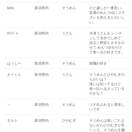
tabo
新潟県内
そうめん
のど越しが一番良い。
普通のめんつゆにゴマ
ダレを加えるとおいし
い。
ｵﾗﾝｼﾞｮ
新潟県内
うどん
冷凍うどんを レンチ
ンして冷水でしめて
温玉と鰹節とネギをの
せて めんつゆをかけ
て食べるの好きです。
はっしー
新潟県内
そうめん
細麺が好き
さーくん
新潟県内
うどん
そうめんとひやむぎの
ちがいは？
違いは知ってるけど、
食べ比べる人っている
のかな？
－
新潟県内
そうめん
ツナ缶入れると美味し
いです
モルト
新潟県内
ひやむぎ
そうめんは食いごたえ
ないからひやむぎが良
いっス。そうめんを麺