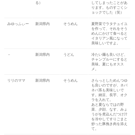
る）
してしまったことがあ
ります。ものすごくシ
ョックでした（笑）
みゆっふぃー
新潟県内
そうめん
夏野菜でラタテュイユ
を作って、それをそう
めんにかけて食べると
イタリアン風になって
美味しいですよ。
－
新潟県内
うどん
冷たい麺も良いけど、
チャンプルーにすると
美味。夏にもオスス
メ。
リリのママ
新潟県内
そうめん
さらっとしためんつゆ
も良いのですが、ネバ
ネバ系も美味しいで
す。納豆、長芋、オク
ラを入れて。
あと夏ならではの野
菜、夕顔、なす、みょ
うがを煮込んだつけ汁
を冷やしてすりごまと
炒った豚挽き肉を添え
て。