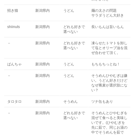
招き猫
新潟県内
うどん
麺の太さの問題
サラダうどん大好き
shiinuts
新潟県内
どれも好きで
長いもんは旨いもん
選べない
－
新潟県内
どれも好きで
凍らせたトマトを卸し
選べない
て塩とオリーブ油を混
ぜ合わせて頂く。
ばんちゃ
新潟県内
うどん
もちもちっとね！
－
新潟県内
うどん
そうめんひやむぎは嫌
い。うどん好きだけど
なぜ蕎麦が選択肢にな
い？
タロタロ
新潟県内
そうめん
ツナ缶もあり
－
新潟県内
どれも好きで
そうめんとひやむぎを
選べない
混ぜて食べると美味し
いです。(ひやむぎを
先に茹で、同じお湯の
中でそうめんを茹で