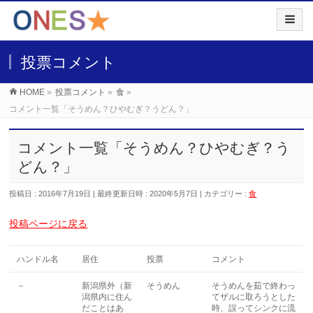
投票コメント
HOME
»
投票コメント
»
食
»
コメント一覧「そうめん？ひやむぎ？うどん？」
コメント一覧「そうめん？ひやむぎ？う
どん？」
投稿日 : 2016年7月19日
最終更新日時 : 2020年5月7日
カテゴリー :
食
投稿ページに戻る
ハンドル名
居住
投票
コメント
－
新潟県外（新
そうめん
そうめんを茹で終わっ
潟県内に住ん
てザルに取ろうとした
だことはあ
時、誤ってシンクに流