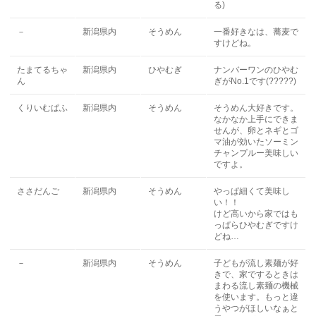
る)
－
新潟県内
そうめん
一番好きなは、蕎麦で
すけどね。
たまてるちゃ
新潟県内
ひやむぎ
ナンバーワンのひやむ
ん
ぎがNo.1です(?????)
くりいむぱふ
新潟県内
そうめん
そうめん大好きです。
なかなか上手にできま
せんが、卵とネギとゴ
マ油が効いたソーミン
チャンプルー美味しい
ですよ。
ささだんご
新潟県内
そうめん
やっぱ細くて美味し
い！！
けど高いから家ではも
っぱらひやむぎですけ
どね…
－
新潟県内
そうめん
子どもが流し素麺が好
きで、家でするときは
まわる流し素麺の機械
を使います。もっと違
うやつがほしいなぁと