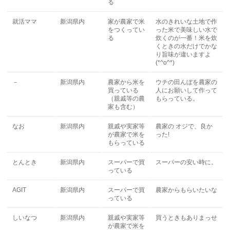
る
就活ママ
新潟県内
家が農家で米
水のきれいな土地で作
をつくってい
った米で美味しい水で
る
炊くのが一番！米を炊
くときの水だけでかな
り旨味が違いますよ
(*^o^*)
－
新潟県内
農家から米を
ウチの田んぼを農家の
買っている
人にお願いして作って
（親戚等の農
もらっている。
家も含む）
なお
新潟県内
親戚や実家等
農家の オジで、良か
が農家で米を
った!
もらっている
とんとき
新潟県内
スーパーで買
スーパーの安い時に。
っている
AGIT
新潟県内
スーパーで買
農家からもらいたいな
っている
しいなつ
新潟県内
親戚や実家等
買うときもありまっせ
が農家で米を