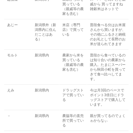
買っている
戚から 買ってますね
（親戚等の農
雑穀米はネットで
家も含む）
あじー
新潟県外（新
米店（専門
普段食べる分はお米屋
潟県内に住ん
店）で買って
さんから買いますが、
だことはあ
いる
その他にふるさと納税
る）
のお礼として長野のお
米が送られてきます
モルト
新潟県内
農家から米を
普段から食べているの
買っている
は知り合いの農家から
（親戚等の農
購入。たまにスーパー
家も含む）
から秋田小町を買って
きて食べ比べしてま
す。
えみ
新潟県内
ドラッグスト
今は月3回のペースで
アで買ってい
ポイント3倍日にドラ
る
ッグストアで購入して
います。
－
新潟県内
農協等の直売
親が買ってるのでょく
所で買ってい
ゎからなぃ
る