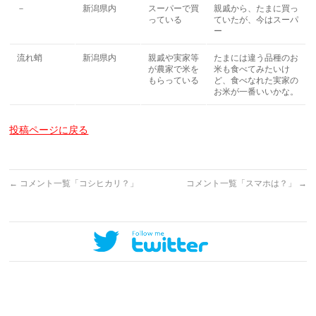
－
新潟県内
スーパーで買
親戚から、たまに買っ
っている
ていたが、今はスーパ
ー
流れ蛸
新潟県内
親戚や実家等
たまには違う品種のお
が農家で米を
米も食べてみたいけ
もらっている
ど、食べなれた実家の
お米が一番いいかな。
投稿ページに戻る
←
コメント一覧「コシヒカリ？」
コメント一覧「スマホは？」
→