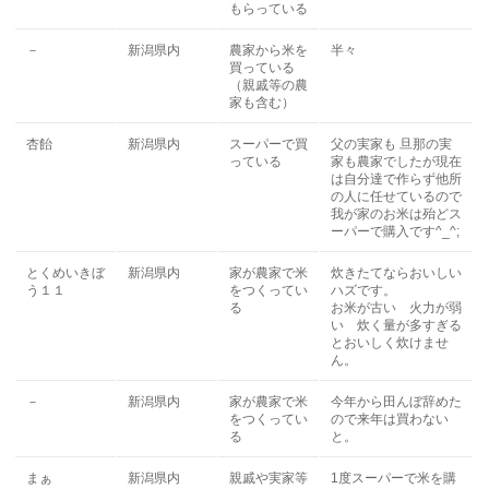
もらっている
－
新潟県内
農家から米を
半々
買っている
（親戚等の農
家も含む）
杏飴
新潟県内
スーパーで買
父の実家も 旦那の実
っている
家も農家でしたが現在
は自分達で作らず他所
の人に任せているので
我が家のお米は殆どス
ーパーで購入です^_^;
とくめいきぼ
新潟県内
家が農家で米
炊きたてならおいしい
う１１
をつくってい
ハズです。
る
お米が古い 火力が弱
い 炊く量が多すぎる
とおいしく炊けませ
ん。
－
新潟県内
家が農家で米
今年から田んぼ辞めた
をつくってい
ので来年は買わない
る
と。
まぁ
新潟県内
親戚や実家等
1度スーパーで米を購