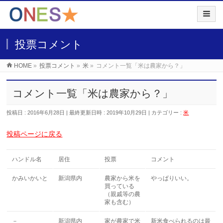
投票コメント
HOME
»
投票コメント
»
米
»
コメント一覧「米は農家から？」
コメント一覧「米は農家から？」
投稿日 : 2016年6月28日
最終更新日時 : 2019年10月29日
カテゴリー :
米
投稿ページに戻る
ハンドル名
居住
投票
コメント
かみいかいと
新潟県内
農家から米を
やっぱりいい。
買っている
（親戚等の農
家も含む）
－
新潟県内
家が農家で米
新米食べられるのは最