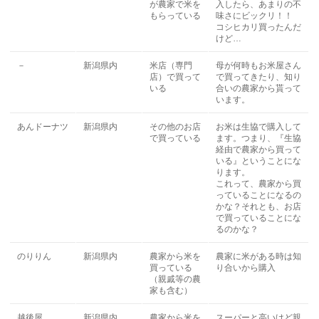
が農家で米を
入したら、あまりの不
もらっている
味さにビックリ！！
コシヒカリ買ったんだ
けど…
－
新潟県内
米店（専門
母が何時もお米屋さん
店）で買って
で買ってきたり、知り
いる
合いの農家から貰って
います。
あんドーナツ
新潟県内
その他のお店
お米は生協で購入して
で買っている
ます。つまり、『生協
経由で農家から買って
いる』ということにな
ります。
これって、農家から買
っていることになるの
かな？それとも、お店
で買っていることにな
るのかな？
のりりん
新潟県内
農家から米を
農家に米がある時は知
買っている
り合いから購入
（親戚等の農
家も含む）
越後屋
新潟県内
農家から米を
スーパーと高いけど親