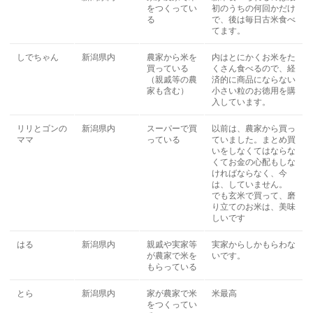
をつくってい
初のうちの何回かだけ
る
で、後は毎日古米食べ
てます。
しでちゃん
新潟県内
農家から米を
内はとにかくお米をた
買っている
くさん食べるので、経
（親戚等の農
済的に商品にならない
家も含む）
小さい粒のお徳用を購
入しています。
リリとゴンの
新潟県内
スーパーで買
以前は、農家から買っ
ママ
っている
ていました。まとめ買
いをしなくてはならな
くてお金の心配もしな
ければならなく、今
は、していません。
でも玄米で買って、磨
り立てのお米は、美味
しいです
はる
新潟県内
親戚や実家等
実家からしかもらわな
が農家で米を
いです。
もらっている
とら
新潟県内
家が農家で米
米最高
をつくってい