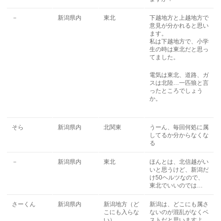
－
新潟県内
東北
下越地方と上越地方で
意見が分かれると思い
ます。
私は下越地方で、小学
生の時は東北だと思っ
てました。
電気は東北、道路、ガ
スは北陸…一匹狼と言
ったところでしょう
か。
そら
新潟県内
北関東
うーん、毎回何処に属
してるか分からなくな
る
－
新潟県内
東北
ほんとは、北信越がい
いと思うけど、新潟だ
け50ヘルツなので、
東北でいいのでは…
さーくん
新潟県内
新潟地方（ど
新潟は、どこにも属さ
こにも入らな
ないのが混乱がなくベ
い）
ストだと思いますよ