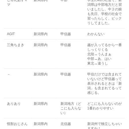
しゅんあすマ
新潟県内
中部
学生の時の社会で、新
マ
潟県は中部地方だと習
いましたし、中２の娘
も先日、学校の社会で
習ったらしく、ビック
リしてました。
AGIT
新潟県内
甲信越
わかんない
三角ちまき
新潟県内
甲信越
越が入ってるから一番
しっくりくる
北陸→うんまぁ
中部→あ、はい
東北→違うし
－
新潟県内
甲信越
甲信だけでは含まれて
いないけど甲信越って
表示されるときは「新
潟」も含まれてるって
感じる。
ありあり
新潟県内
新潟地方（ど
どこにも入らないのが
こにも入らな
1番わかりやすい
い）
怪獣おじさん
新潟県内
北信越
新潟州で独立しちゃい
ますか！