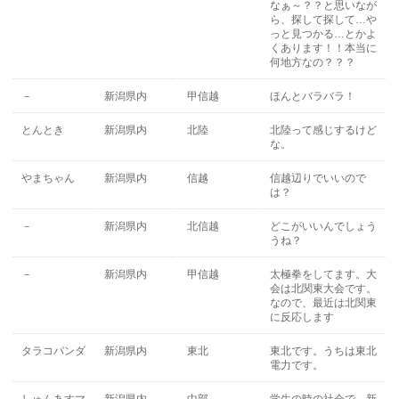
なぁ～？？と思いなが
ら、探して探して…や
っと見つかる…とかよ
くあります！！本当に
何地方なの？？？
－
新潟県内
甲信越
ほんとバラバラ！
とんとき
新潟県内
北陸
北陸って感じするけど
な。
やまちゃん
新潟県内
信越
信越辺りでいいので
は？
－
新潟県内
北信越
どこがいいんでしょう
うね？
－
新潟県内
甲信越
太極拳をしてます。大
会は北関東大会です。
なので、最近は北関東
に反応します
タラコパンダ
新潟県内
東北
東北です。うちは東北
電力です。