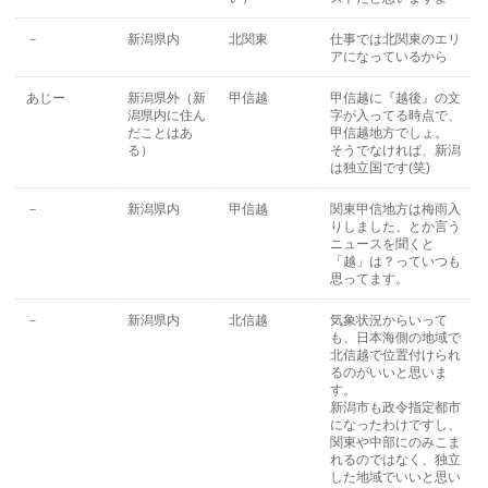
－
新潟県内
北関東
仕事では北関東のエリ
アになっているから
あじー
新潟県外（新
甲信越
甲信越に『越後』の文
潟県内に住ん
字が入ってる時点で、
だことはあ
甲信越地方でしょ。
る）
そうでなければ、新潟
は独立国です(笑)
－
新潟県内
甲信越
関東甲信地方は梅雨入
りしました、とか言う
ニュースを聞くと
「越」は？っていつも
思ってます。
－
新潟県内
北信越
気象状況からいって
も、日本海側の地域で
北信越で位置付けられ
るのがいいと思いま
す。
新潟市も政令指定都市
になったわけですし、
関東や中部にのみこま
れるのではなく、独立
した地域でいいと思い