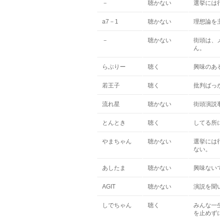
－
聴かない
選挙には
a7－1
聴かない
理想論を
－
聴かない
街頭は、
ん。
らぶりー
聴く
興味のあ
若王子
聴く
批判ばっ
流れ星
聴かない
街頭演説
とんとき
聴く
してる所
やまちゃん
聴かない
選挙には
ない。
あしたま
聴かない
興味ない
AGIT
聴かない
演説を聞
しでちゃん
聴く
みんな一
を止めず