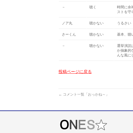
－
聴く
時間に余
ストを守
ノア丸
聴かない
うるさい
さーくん
聴かない
基本、聴
－
聴かない
選挙演説
か抽象的
んな風に
投稿ページに戻る
←
コメント一覧「おっかね～」