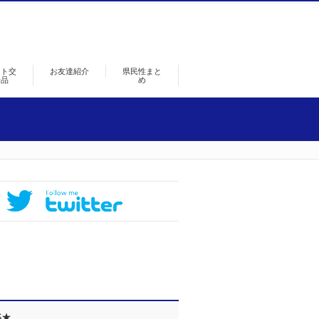
ント交
お友達紹介
県民性まと
景品
め
S★