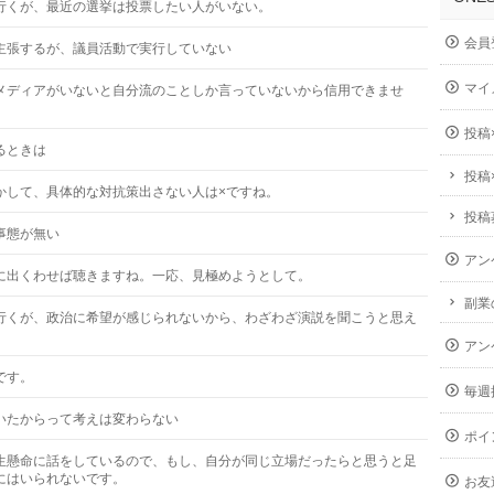
行くが、最近の選挙は投票したい人がいない。
会員
主張するが、議員活動で実行していない
マイ
メディアがいないと自分流のことしか言っていないから信用できませ
投稿
るときは
投稿
かして、具体的な対抗策出さない人は×ですね。
投稿
事態が無い
アン
に出くわせば聴きますね。一応、見極めようとして。
副業
行くが、政治に希望が感じられないから、わざわざ演説を聞こうと思え
アン
です。
毎週
いたからって考えは変わらない
ポイ
生懸命に話をしているので、もし、自分が同じ立場だったらと思うと足
にはいられないです。
お友