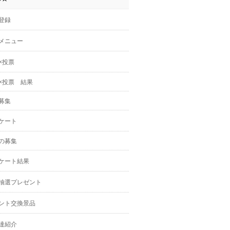
登録
メニュー
×投票
×投票 結果
募集
ケート
の募集
ケート結果
抽選プレゼント
ント交換景品
達紹介