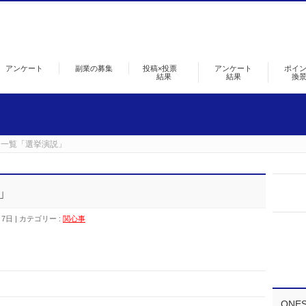
アンケート
副業の募集
投稿×投票
アンケート
ポイ
結果
結果
換
ト一覧「選挙演説」
」
月7日
カテゴリー :
関心事
ONE