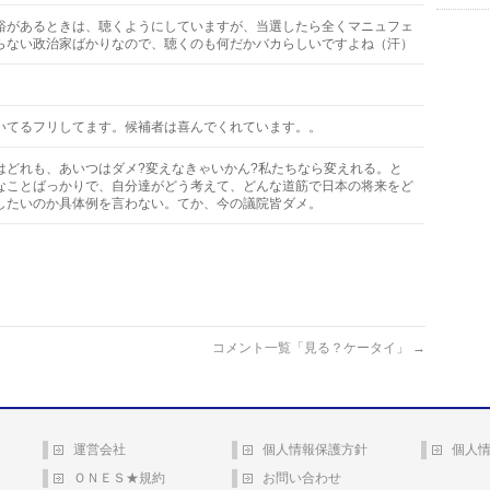
裕があるときは、聴くようにしていますが、当選したら全くマニュフェ
らない政治家ばかりなので、聴くのも何だかバカらしいですよね（汗）
いてるフリしてます。候補者は喜んでくれています。。
はどれも、あいつはダメ?変えなきゃいかん?私たちなら変えれる。と
なことばっかりで、自分達がどう考えて、どんな道筋で日本の将来をど
したいのか具体例を言わない。てか、今の議院皆ダメ。
コメント一覧「見る？ケータイ」
→
運営会社
個人情報保護方針
個人
ＯＮＥＳ★規約
お問い合わせ