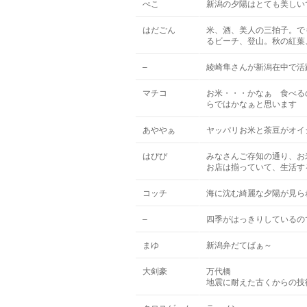
ぺこ
新潟の夕陽はとても美しい
はだごん
米、酒、美人の三拍子。で
るビーチ、登山。秋の紅葉
–
綾崎隼さんが新潟在中で活
マチコ
お米・・・かなぁ 食べる
らではかなぁと思います
あややぁ
ヤッパリお米と茶豆がオイシ～
はぴぴ
みなさんご存知の通り、お
お店は揃っていて、生活す
コッチ
海に沈む綺麗な夕陽が見ら
–
四季がはっきりしているの
まゆ
新潟弁だてばぁ～
大剣豪
万代橋
地震に耐えた古くからの技