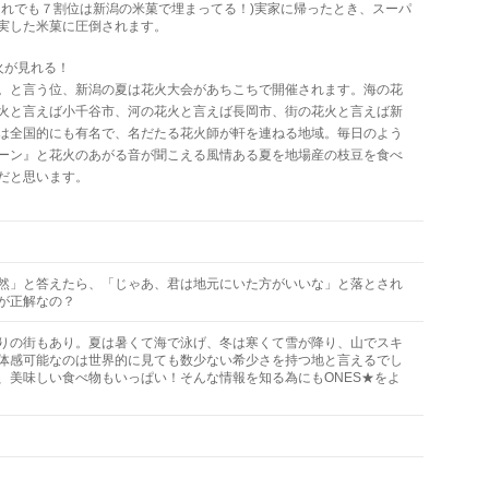
それでも７割位は新潟の米菓で埋まってる！)実家に帰ったとき、スーパ
実した米菓に圧倒されます。
火が見れる！
。と言う位、新潟の夏は花火大会があちこちで開催されます。海の花
火と言えば小千谷市、河の花火と言えば長岡市、街の花火と言えば新
は全国的にも有名で、名だたる花火師が軒を連ねる地域。毎日のよう
ーン』と花火のあがる音が聞こえる風情ある夏を地場産の枝豆を食べ
だと思います。
然」と答えたら、「じゃあ、君は地元にいた方がいいな」と落とされ
が正解なの？
りの街もあり。夏は暑くて海で泳げ、冬は寒くて雪が降り、山でスキ
体感可能なのは世界的に見ても数少ない希少さを持つ地と言えるでし
、美味しい食べ物もいっぱい！そんな情報を知る為にもONES★をよ