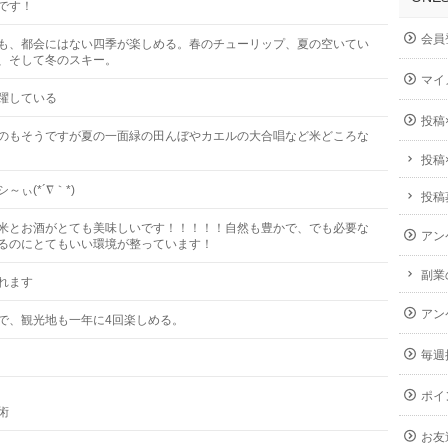
です！
会員
も、都会にはない四季が楽しめる。春のチューリップ、夏の空いてい
、そして冬のスキー。
マイ
躍している
投稿
のもそうですが夏の一面緑の田んぼやカエルの大合唱など米どころな
投稿
ぃ(*´∇｀*)
投稿
米とお酒がとても美味しいです！！！！！自然も豊かで、でも必要な
アン
るのにとてもいい環境が整っています！
副業
れます
アン
で、観光地も一年に4回楽しめる。
毎週
ポイ
術
お友