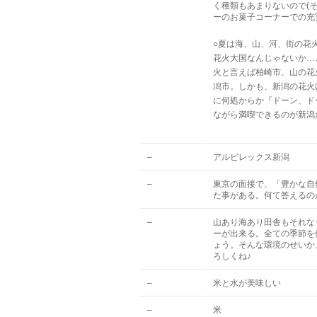
く種類もあまりないので(
ーのお菓子コーナーでの充
○夏は海、山、河、街の花
花火大国なんじゃないか…
火と言えば柏崎市、山の花
潟市。しかも、新潟の花火
に何処からか『ドーン、ド
ながら満喫できるのが新潟
–
アルビレックス新潟
–
東京の面接で、「豊かな自
た事がある。何て答えるの
–
山あり海あり田舎もそれな
ーが出来る。全ての季節を
ょう。そんな環境のせいか
ろしくね♪
–
米と水が美味しい
–
米