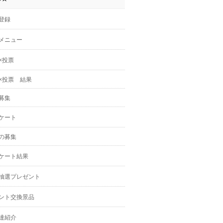
登録
メニュー
×投票
×投票 結果
募集
ケート
の募集
ケート結果
抽選プレゼント
ント交換景品
達紹介