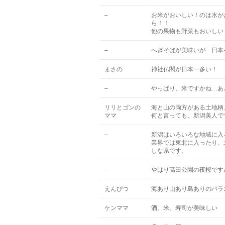
–
お米がおいしい！のは水が
ら！！
他の果物も野菜もおいしい
–
へぎそばが美味いが 日本
まさの
神社仏閣が日本一多い！
–
やっぱり、米ですかね…あ
リリとゴンの
海と山の両方がある土地柄
ママ
何と言っても、新潟美人で
–
新潟はいろいろな地域に入
業界では東北に入ったり、
しな県です。
–
やはり高田公園の夜桜です
えんぴつ
海あり山あり島ありのバラ
ケンママ
酒、米、寿司が美味しい