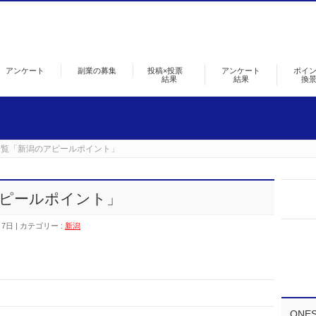
アンケート
副業の募集
投稿×投票
アンケート
ポイ
結果
結果
換
一覧「新潟のアピールポイント」
ピールポイント」
月7日
カテゴリー :
新潟
ONE