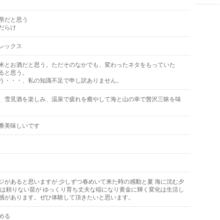
県だと思う
だらけ
レックス
米とお酒だと思う。ただそのなかでも、変わったネタをもっていた
ると思う。
う・・・、私の知識不足で申し訳ありません。
、雪見酒を楽しみ、温泉で疲れを癒やして海と山の幸で贅沢三昧を味
番美味しいです
ジがあると思いますが 少しずつ春めいて来た時の感動と夏 海に沈む夕
頃は頼りない苗が ゆっくり育ち丈夫な稲になり黄金に輝く変化は生活し
感があります。ぜひ体験して頂きたいと思います。
める