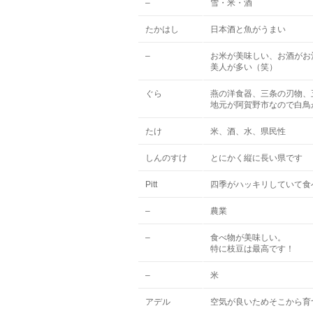
–
雪・米・酒
たかはし
日本酒と魚がうまい
–
お米が美味しい、お酒がお
美人が多い（笑）
ぐら
燕の洋食器、三条の刃物、
地元が阿賀野市なので白鳥
たけ
米、酒、水、県民性
しんのすけ
とにかく縦に長い県です
Pitt
四季がハッキリしていて食
–
農業
–
食べ物が美味しい。
特に枝豆は最高です！
–
米
アデル
空気が良いためそこから育