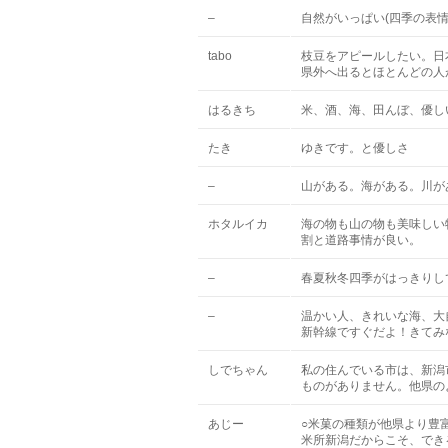
–
自然がいっぱい(四季の表情
tabo
枝豆をアピールしたい。日
県外へ出るとほとんどの人
はるきち
米、酒、海、田んぼ、優し
たき
ゆきです。と優しさ
–
山がある。海がある。川が
ホタルイカ
海の物も山の物も美味しい
割と道路事情が良い。
–
春夏秋冬四季がはっきりし
–
温かい人、きれいな海、大
新幹線ですぐだよ！きてみ
しでちゃん
私の住んでいる市は、新潟
ものがありません。他県の
あじー
○米菓の種類が他県より豊
米所新潟だからこそ、でき