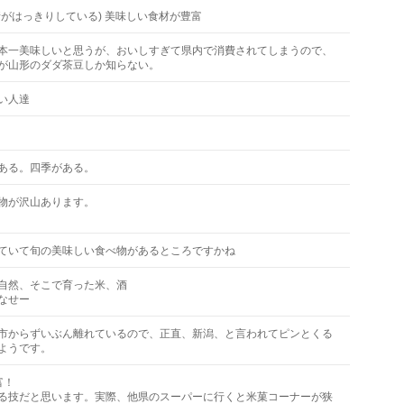
がはっきりしている) 美味しい食材が豊富
本一美味しいと思うが、おいしすぎて県内で消費されてしまうので、
が山形のダダ茶豆しか知らない。
い人達
ある。四季がある。
物が沢山あります。
ていて旬の美味しい食べ物があるところですかね
自然、そこで育った米、酒
なせー
市からずいぶん離れているので、正直、新潟、と言われてピンとくる
ようです。
富！
る技だと思います。実際、他県のスーパーに行くと米菓コーナーが狭