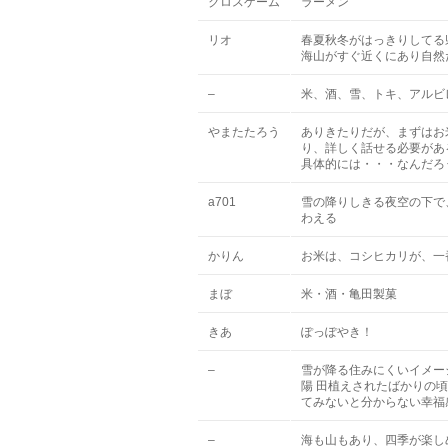
クロスゲーム
ラーメン
リオ
春夏秋冬がはっきりしてる
海山がすぐ近くにあり自然
–
米、酒、雪、トキ、アルビ
やまたたろう
ありきたりだが、まずはお
り、詳しく話せる必要があ
具体的には・・・なんだろ
a701
雪の降りしきる夜空の下で
わえる
かりん
お米は、コシヒカリが、一
まぼ
米・酒・亀田製菓
きあ
ぽっぽやき！
–
雪が降る住みにくいイメー
陽 田植えされたばかりの
てみないと分からない幸福
–
海も山もあり、四季が楽し