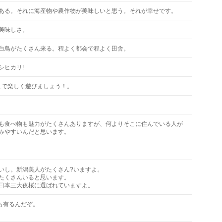
ある。それに海産物や農作物が美味しいと思う。それが幸せです。
美味しさ。
白鳥がたくさん来る。程よく都会で程よく田舎。
シヒカリ!
まで楽しく遊びましょう！。
も食べ物も魅力がたくさんありますが、何よりそこに住んでいる人が
みやすいんだと思います。
いし。新潟美人がたくさん?いますよ。
たくさんいると思います。
日本三大夜桜に選ばれていますよ。
も有るんだぞ。