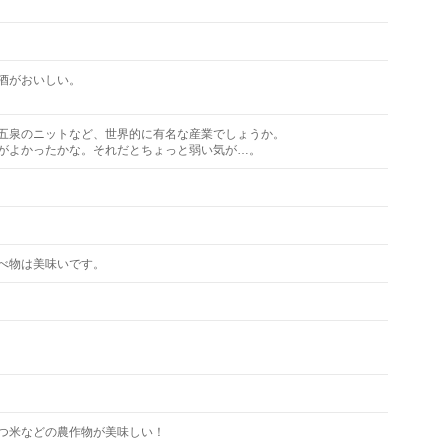
酒がおいしい。
五泉のニットなど、世界的に有名な産業でしょうか。
がよかったかな。それだとちょっと弱い気が…。
べ物は美味いです。
つ米などの農作物が美味しい！