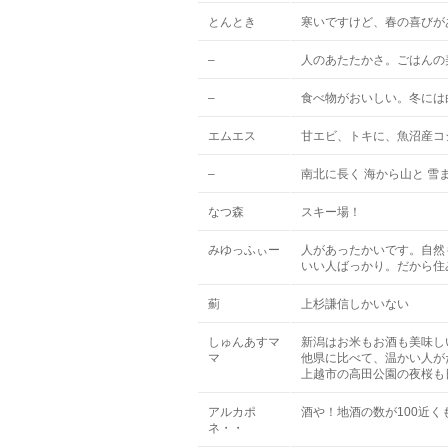
とんとき
寒いですけど、春の喜びが
–
人のあたたかさ。ごはんの
–
食べ物がおいしい。冬には
エムエス
甘エビ、トキに、魚沼産コ
–
南北に長く 海から山と 雪
なつ森
スキー場！
みゆっふぃー
人があったかいです。自然
いい人ばっかり。だから住
薊
上杉謙信しかいない
しゅんあすマ
新潟はお米もお酒も美味し
マ
他県に比べて、温かい人が
上越市の高田公園の夜桜も
アルカポ
酒や！地酒の数が100近く
ネ・・