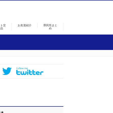
ント交
お友達紹介
県民性まと
景品
め
S★