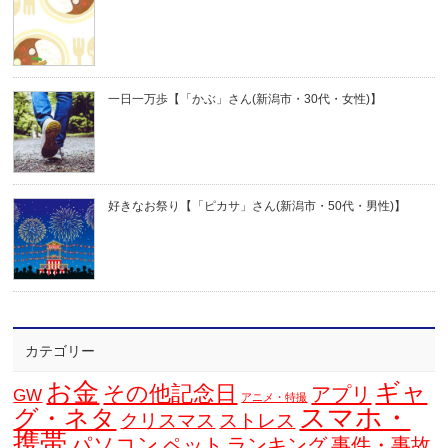
一日一万歩【「かぶ」さん(新潟市・30代・女性)】
好きなお祭り【「ピカサ」さん(新潟市・50代・男性)】
カテゴリー
お金
ギャ
その他記念日
アプリ
GW
アニメ・特撮
スマホ・
グ・ネタ
クリスマス
ストレス
携帯
パソコン
ペット
ランキング
事件・事故