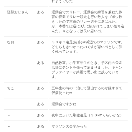
れようでした
怪獣おじさん
ある
運動会でのリレー。運動会の練習を兼ねた体
育の授業でリレー競走を行い数人をゴボウ抜
きしたので本番のリレー選手に選ばれた。
が、本番では逆に3人に抜かれてしまい落ち込
んだ。今となっては良い思い出。
なお
ある
３０キロ遠足(徒歩)や浜辺でのマラソンです。
どちらもきつかったのですが思い出として強
く残っています。
－
ある
自然教室。小学五年生のとき、学区内の公園
広場にテントを張って泊まりました。キャン
プファイヤーが綺麗で思い出に残っていま
す。
ちこ
ある
五年生の時の一泊して登山するのが嫌すぎて
仮病使ったw
－
ある
運動会ですかね
－
ある
夜中に歩いた剛健遠足（３０kmくらいかな）
－
ある
マラソン大会辛かった