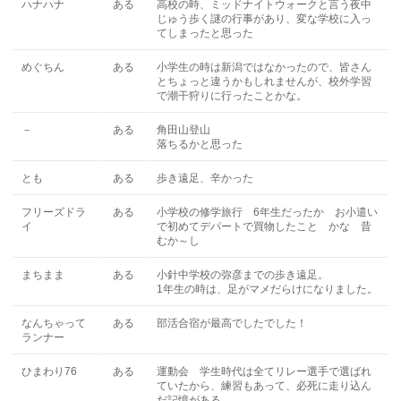
ハナハナ
ある
高校の時、ミッドナイトウォークと言う夜中
じゅう歩く謎の行事があり、変な学校に入っ
てしまったと思った
めぐちん
ある
小学生の時は新潟ではなかったので、皆さん
とちょっと違うかもしれませんが、校外学習
で潮干狩りに行ったことかな。
－
ある
角田山登山
落ちるかと思った
とも
ある
歩き遠足、辛かった
フリーズドラ
ある
小学校の修学旅行 6年生だったか お小遣い
イ
で初めてデパートで買物したこと かな 昔
むか～し
まちまま
ある
小針中学校の弥彦までの歩き遠足。
1年生の時は、足がマメだらけになりました。
なんちゃって
ある
部活合宿が最高でしたでした！
ランナー
ひまわり76
ある
運動会 学生時代は全てリレー選手で選ばれ
ていたから、練習もあって、必死に走り込ん
だ記憶がある