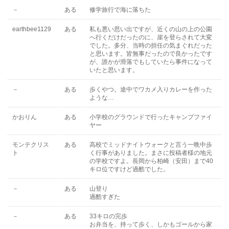
－
ある
修学旅行で海に落ちた
earthbee1129
ある
私も悪い思い出ですが、近くの山の上の公園
へ行くだけだったのに、崖を登らされて大変
でした。多分、当時の担任の気まぐれだった
と思います。皆無事だったので良かったです
が、誰かが滑落でもしていたら事件になって
いたと思います。
－
ある
歩くやつ。途中でワカメ入りカレーを作った
ような…
かおりん
ある
小学校のグラウンドで行ったキャンプファイ
ヤー
モンテクリス
ある
高校でミッドナイトウォークと言う一晩中歩
ト
く行事がありました。まさに投稿者様の地元
の学校ですよ。長岡から柏崎（安田）まで40
キロ位ですけど過酷でした。
－
ある
山登り
過酷すぎた
－
ある
33キロの完歩
お弁当を、持って歩く、しかもゴールから家