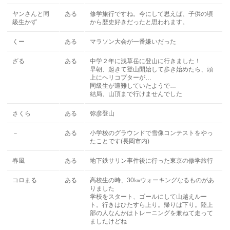
ヤンさんと同
ある
修学旅行ですね。今にして思えば、子供の頃
級生かず
から歴史好きだったと思われます。
くー
ある
マラソン大会が一番嫌いだった
ざる
ある
中学２年に浅草岳に登山に行きました！
早朝、起きて登山開始して歩き始めたら、頭
上にヘリコプターが…
同級生が遭難していたようで…
結局、山頂まで行けませんでした
さくら
ある
弥彦登山
－
ある
小学校のグラウンドで雪像コンテストをやっ
たことです(長岡市内)
春風
ある
地下鉄サリン事件後に行った東京の修学旅行
コロまる
ある
高校生の時、30㎞ウォーキングなるものがあ
りました
学校をスタート、ゴールにして山越えルー
ト。行きはひたすら上り。帰りは下り。陸上
部の人なんかはトレーニングを兼ねて走って
ましたけどね