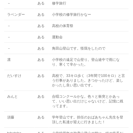
－
ある
修学旅行
ラベンダー
ある
小学校の修学旅行かなー
－
ある
高校の体育祭
－
ある
運動会
－
ある
角田山登山です。怪我をしたので
凛
ある
小学校の遠足で山登り。登山途中で雨にな
り、寒くて辛かった。
だいすけ
ある
高校で、33キロ歩く（3年間で100キロ）と言
う行事がありました。きつかったけど、楽し
かったし良い思い出です。
みんと
ある
合唱コンクールかな。色々と衝突とかあっ
て、いい思い出だけじゃないけど、記憶に残
ってます。
須藤
ある
学年登山です。担任のおばあちゃん先生を登
頂した私達が迎えに行きました！