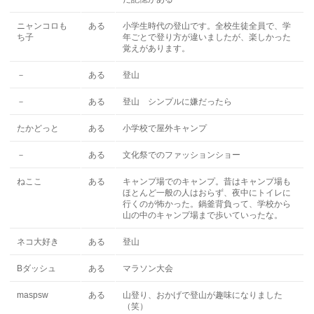
ニャンコロも
ある
小学生時代の登山です。全校生徒全員で、学
ち子
年ごとで登り方が違いましたが、楽しかった
覚えがあります。
－
ある
登山
－
ある
登山 シンプルに嫌だったら
たかどっと
ある
小学校で屋外キャンプ
－
ある
文化祭でのファッションショー
ねここ
ある
キャンプ場でのキャンプ。昔はキャンプ場も
ほとんど一般の人はおらず、夜中にトイレに
行くのが怖かった。鍋釜背負って、学校から
山の中のキャンプ場まで歩いていったな。
ネコ大好き
ある
登山
Bダッシュ
ある
マラソン大会
maspsw
ある
山登り、おかげで登山が趣味になりました
（笑）