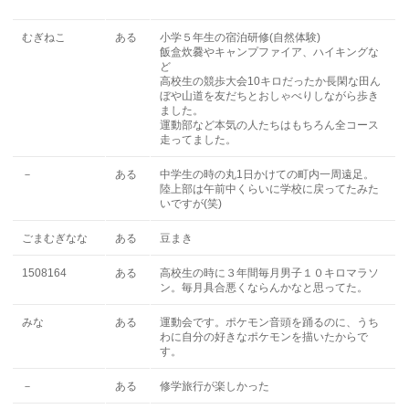
むぎねこ
ある
小学５年生の宿泊研修(自然体験)
飯盒炊爨やキャンプファイア、ハイキングな
ど
高校生の競歩大会10キロだったか長閑な田ん
ぼや山道を友だちとおしゃべりしながら歩き
ました。
運動部など本気の人たちはもちろん全コース
走ってました。
－
ある
中学生の時の丸1日かけての町内一周遠足。
陸上部は午前中くらいに学校に戻ってたみた
いですが(笑)
ごまむぎなな
ある
豆まき
1508164
ある
高校生の時に３年間毎月男子１０キロマラソ
ン。毎月具合悪くならんかなと思ってた。
みな
ある
運動会です。ポケモン音頭を踊るのに、うち
わに自分の好きなポケモンを描いたからで
す。
－
ある
修学旅行が楽しかった