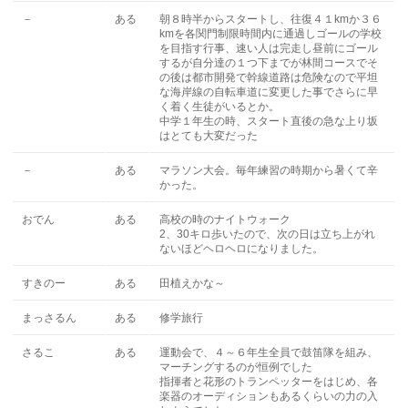
－
ある
朝８時半からスタートし、往復４１kmか３６
kmを各関門制限時間内に通過しゴールの学校
を目指す行事、速い人は完走し昼前にゴール
するが自分達の１つ下までが林間コースでそ
の後は都市開発で幹線道路は危険なので平坦
な海岸線の自転車道に変更した事でさらに早
く着く生徒がいるとか。
中学１年生の時、スタート直後の急な上り坂
はとても大変だった
－
ある
マラソン大会。毎年練習の時期から暑くて辛
かった。
おでん
ある
高校の時のナイトウォーク
2、30キロ歩いたので、次の日は立ち上がれ
ないほどヘロヘロになりました。
すきのー
ある
田植えかな～
まっさるん
ある
修学旅行
さるこ
ある
運動会で、４～６年生全員で鼓笛隊を組み、
マーチングするのが恒例でした
指揮者と花形のトランペッターをはじめ、各
楽器のオーディションもあるくらいの力の入