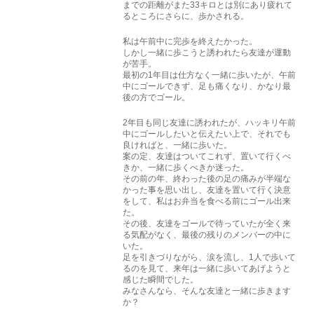
までの距離がまた33キロとは別にあり疲れて
るところにさらに、歩かされる。
私は午前中に完歩を終えたかった。
しかし一緒に歩こうと誘われたら友達が運動
が苦手。
最初の1年目は仕方なく一緒に歩いたが、午前
中にゴールできず、足も痛くなり、かなり最
後の方でゴール。
2年目も同じ友達に誘われたが、ハッキリ午前
中にゴールしたいと伝えたい上で、それでも
良ければと、一緒に歩いた。
案の定、友達はついてこれず、置いて行くべ
きか、一緒に歩くべきか迷った。
その前の年、終わった後の足の痛みが半端な
かった事を思い出し、友達を置いて行く決意
をして、私はお弁当を食べる前にゴール出来
た。
その後、友達をゴールで待っていたが全く来
る気配がなく、最後の残りのメンバーの中に
いた。
足を引きづりながら、涙を流し、1人で歩いて
るのを見て、来年は一緒に歩いてあげようと
感じた瞬間でした。
みなさんなら、そんな友達と一緒に歩きます
か？