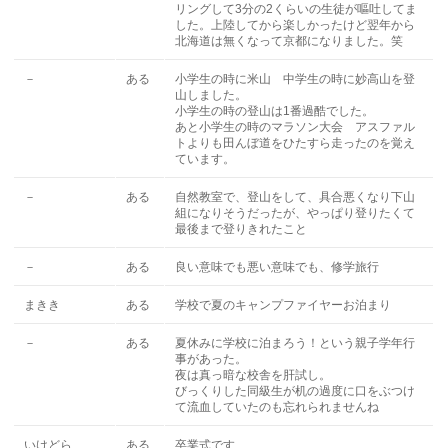
リングして3分の2くらいの生徒が嘔吐してま
した。上陸してから楽しかったけど翌年から
北海道は無くなって京都になりました。笑
－
ある
小学生の時に米山 中学生の時に妙高山を登
山しました。
小学生の時の登山は1番過酷でした。
あと小学生の時のマラソン大会 アスファル
トよりも田んぼ道をひたすら走ったのを覚え
ています。
－
ある
自然教室で、登山をして、具合悪くなり下山
組になりそうだったが、やっぱり登りたくて
最後まで登りきれたこと
－
ある
良い意味でも悪い意味でも、修学旅行
まきき
ある
学校で夏のキャンプファイヤーお泊まり
－
ある
夏休みに学校に泊まろう！という親子学年行
事があった。
夜は真っ暗な校舎を肝試し。
びっくりした同級生が机の過度に口をぶつけ
て流血していたのも忘れられませんね
いけどら
ある
卒業式です