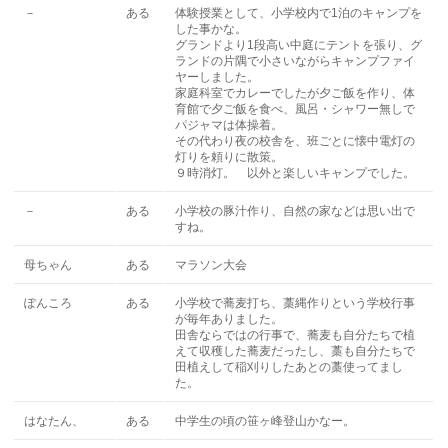
－
ある
体験授業として、小学校内で1泊のキャンプを
した事かな。
グランドより1段高い中庭にテントを張り、グ
ランドの片隅で小さいながらキャンプファイ
ヤーしました。
家庭科室でカレーでしたが夕ご飯を作り、体
育館で夕ご飯を食べ、風呂・シャワー無しで
パジャマは体操着。
その代わり夜の校舎を、班ごとに懐中電灯の
灯りを頼りに散策。
９時消灯。 以外と楽しいキャンプでした。
－
ある
小学校の豚汁作り、自然の家などは思い出で
すね。
母ちゃん
ある
マラソン大会
ぽんころ
ある
小学校で蕎麦打ち、藁縄作りという学校行事
が毎年ありました。
田舎ならではの行事で、蕎麦も自分たちで植
えて収穫した蕎麦だったし、藁も自分たちで
田植えして稲刈りしたあとの藁使ってまし
た。
はなたん、
ある
中学生の頃の笹ヶ峰登山かなー。