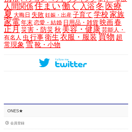
住まい
働く
冬
医療
人間関係
入浴
夏
学校
家族
子育て
失敗
大晦日
妊娠・出産
家電
春
映画
年末
日用品・雑貨
恋愛・結婚
正月
美容・健康
災害・防災
秋
芸能人・
買物
衣服・服装
衛生
行事
超
虫
有名人
雪
常現象
靴・小物
ONES★
会員登録