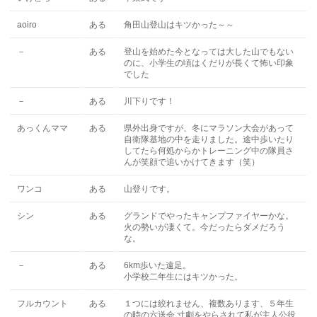
aoiro
ある
角田山登山はキツかった～～
－
ある
登山を始めた今となっては大した山でもない
のに、小学生の頃はくだりが長くて怖い印象
でした
－
ある
川下りです！
あっくんママ
ある
県外出身ですが、冬にマラソン大会があって
自衛隊基地の中を走りました。途中歩いたり
してたら何処からかトレーニング中の隊員さ
んが笑顔で追いかけてきます（笑）
ワンコ
ある
山登りです。
シン
ある
グランドでやったキャンプファイヤーかな。
火の勢いが凄くて。今だったらダメだろう
な。
－
ある
6km歩いた遠足。
小学校二年生にはキツかった。
フルカウント
ある
１つには絞れません、複数あります、５年生
の時の六送会,寸劇をやらされて私が主人公役