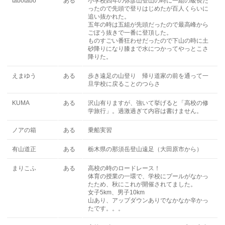
tabotabo
ある
小学校四年の弥彦山登山の時に一組の級長だ
ったので先頭で登りはじめたが百人くらいに
追い抜かれた。
五年の時は五組が先頭だったので最高峰から
ごぼう抜きで一番に登頂した。
ものすごい番狂わせだったので下山の時に土
砂降りになり膝まで水につかってやっとこさ
降りた。
えまゆう
ある
歩き遠足の山登り 帰り道家の前を通って一
旦学校に戻ることのつらさ
KUMA
ある
沢山有りますが、強いて挙げると「高校の修
学旅行」。過激過ぎて内容は書けません。
ノアの箱
ある
乗船実習
有山道正
ある
栃木県の那須岳登山遠足（大田原市から）
まりこふ
ある
高校の時のロードレース！
体育の授業の一環で、学校にプールがなかっ
たため、秋にこれが開催されてました。
女子5km、男子10km
山あり、アップダウンありでなかなか辛かっ
たです。。。