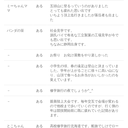
ミーちゃんマ
ある
五頭山に登るっていうのがありました
マ
とっても疲れた思い出です
いちよう頂上迄行きましたが落伍者も出まし
た
パンダの笹
ある
社会見学です。
源氏パイで有名な三立製菓の工場見学が今で
も思い出です。
ちなみに静岡出身です。
－
ある
お祭り お化け屋敷をやり楽しかった
－
ある
小学生の頃、春の遠足は登山と決まっていま
した。学年が上がるごとに徐々に高い山にな
り、山頂で食べるお弁当がおいしかったのを
覚えています。
－
ある
修学旅行の夜でしょうか^_^
－
ある
親善陸上大会です。毎年交互で会場が変わる
ので他校まで歩いていくのですが、行く側の
年は競技開始前に既に疲れていた記憶があり
ます。
とこちゃん
ある
高校修学旅行北海道です。船旅でしけでロー