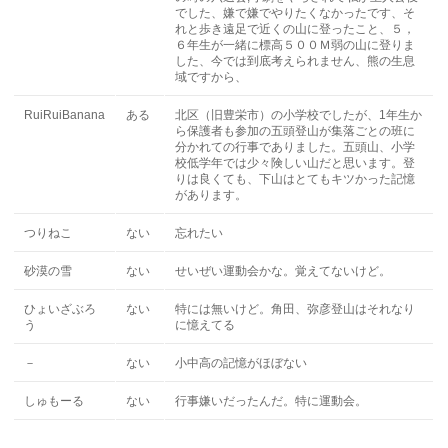
でした、嫌で嫌でやりたくなかったです、そ
れと歩き遠足で近くの山に登ったこと、５，
６年生が一緒に標高５００Ｍ弱の山に登りま
した、今では到底考えられません、熊の生息
域ですから、
RuiRuiBanana
ある
北区（旧豊栄市）の小学校でしたが、1年生か
ら保護者も参加の五頭登山が集落ごとの班に
分かれての行事でありました。五頭山、小学
校低学年では少々険しい山だと思います。登
りは良くても、下山はとてもキツかった記憶
があります。
つりねこ
ない
忘れたい
砂漠の雪
ない
せいぜい運動会かな。覚えてないけど。
ひょいざぶろ
ない
特には無いけど。角田、弥彦登山はそれなり
う
に憶えてる
－
ない
小中高の記憶がほぼない
しゅもーる
ない
行事嫌いだったんだ。特に運動会。