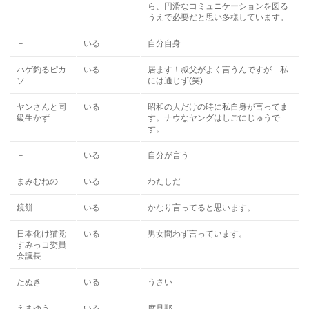
ら、円滑なコミュニケーションを図る
うえで必要だと思い多様しています。
－
いる
自分自身
ハゲ釣るピカ
いる
居ます！叔父がよく言うんですが…私
ソ
には通じず(笑)
ヤンさんと同
いる
昭和の人だけの時に私自身が言ってま
級生かず
す。ナウなヤングはしごにじゅうで
す。
－
いる
自分が言う
まみむねの
いる
わたしだ
鏡餅
いる
かなり言ってると思います。
日本化け猫党
いる
男女問わず言っています。
すみっコ委員
会議長
たぬき
いる
うさい
えまゆう
いる
度旦那