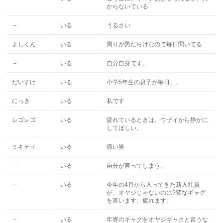
からないでいる
－
いる
うるさい
よしくん
いる
周りが男だらけなので毎日聞いてる
－
いる
自分自身です。
だいすけ
いる
小学5年生の息子が毎日、、
にっき
いる
私です
レゴレゴ
いる
疲れているときは、ウザイから静かに
してほしい。
ミキティ
いる
痛い笑
－
いる
自分が言ってしまう。
－
いる
今年の4月から入ってきた新入社員
が、オヤジじゃないのに?変なギャグ
を言います。疲れます。
－
いる
年寄のギャグをオヤジギャクと言うな