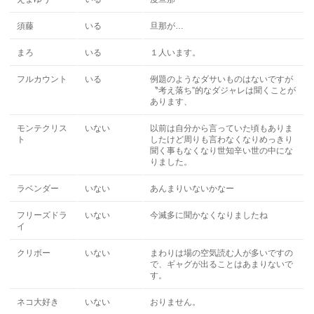
須藤
いる
旦那が…
まろ
いる
１人います。
フルカウント
いる
例題のようなダサいものはないですが
〝考え落ち”的なダジャレは聞くことが
あります、
モンテクリス
いない
以前は自分から言っていた頃もありま
ト
したけど周りも言わなくなりめっきり
聞く事もなくなり世知辛い世の中にな
りました。
ラベンダー
いない
あんまりいないかなー
フリーズドラ
いない
今滅多に聞かなくなりましたね
イ
クリボー
いない
まわりは場の空気読む人が多いですの
で、ギャグが出ることはあまりないで
す。
ネコ大好き
いない
おりません。