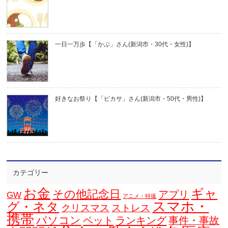
一日一万歩【「かぶ」さん(新潟市・30代・女性)】
好きなお祭り【「ピカサ」さん(新潟市・50代・男性)】
カテゴリー
お金
ギャ
その他記念日
アプリ
GW
アニメ・特撮
スマホ・
グ・ネタ
クリスマス
ストレス
携帯
パソコン
ペット
ランキング
事件・事故