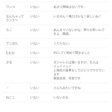
ワンコ
いない
あまり興味はないです。
なんちゃって
いない
いません！俺だけかな！寂しいね！
ランナー
ちこ
いない
あんまりいないかな。周りが若いんで
すよ、職場。
でこぼん
いない
くだらない。
むむむ
いない
2Vニブイ初めて聞きました
ざる
いない
ダジャレとは違いますが、主人は
イェイイェイ
と独自の返事をしてひとりでウケてい
ます
家族全員、失笑です
－
いない
とんちみたいですね
ねここ
いない
いないかも