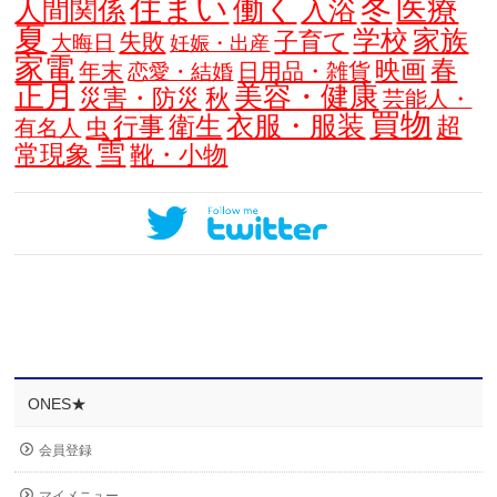
住まい
働く
冬
医療
人間関係
入浴
夏
学校
家族
子育て
失敗
大晦日
妊娠・出産
家電
春
映画
年末
日用品・雑貨
恋愛・結婚
正月
美容・健康
災害・防災
秋
芸能人・
買物
衣服・服装
衛生
行事
超
虫
有名人
雪
常現象
靴・小物
ONES★
会員登録
マイメニュー