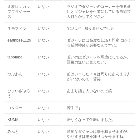
３枚目Ｊカッ
いない
ラジオでダジャレのコーナーを作る番
プブラジャー
組とダジャレを生業にしている自称芸
ズ
人何とかしてください
ネモフィラ
いない
“にぶい” 知りませんでした
earthbee1129
いない
ダジャレには高度な知識と即座に応じ
る反射神経が必要なんですね。
tabotabo
いない
若いのはダジャレを馬鹿にしてるが、
語彙力無いと言えない。
つぶあん
いない
前はいました！今は周りにあんまり人
がいないので…苦笑
ひょいざぶろ
いない
あまり話す人いないので笑
う
コタロー
いない
苦手です…
KUMA
いない
居なくなって仕舞いました。
みんと
いない
適度なダジャレは場を和ませますが、
やりすぎは場を凍りつかせますね。