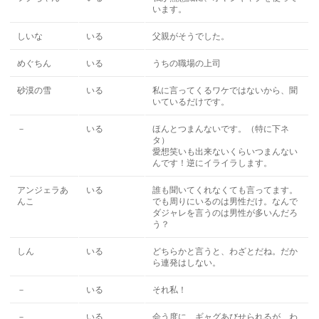
います。
しいな
いる
父親がそうでした。
めぐちん
いる
うちの職場の上司
砂漠の雪
いる
私に言ってくるワケではないから、聞
いているだけです。
－
いる
ほんとつまんないです。（特に下ネ
タ）
愛想笑いも出来ないくらいつまんない
んです！逆にイライラします。
アンジェラあ
いる
誰も聞いてくれなくても言ってます。
んこ
でも周りにいるのは男性だけ。なんで
ダジャレを言うのは男性が多いんだろ
う？
しん
いる
どちらかと言うと、わざとだね。だか
ら連発はしない。
－
いる
それ私！
－
いる
会う度に、ギャグあびせられるが、わ