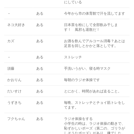
にしている
－
ある
今年から市の体育館で汗を流してます
ネコ大好き
ある
日本茶を粉にして全部飲み干しま
す！ 風邪も退散だ！
カズ
ある
お酒を飲んでアルコール消毒？あとは
足首を回しとかかと落としです。
－
ある
ストレッチ
須藤
ある
手洗いうがい、寝る時マスク
かおりん
ある
毎朝のラジオ体操です
だいすけ
ある
とにかく、時間があれば走ること。
うずきち
ある
毎晩、ストレッチとチョイ筋トレをし
てます。
フクちゃん
ある
ラジオ体操をする
小学生の時は、ラジオ体操の動きで、
恥ずかしいポーズ（第二の、ゴリラが
しそうなポーズ）があり、嫌でした。