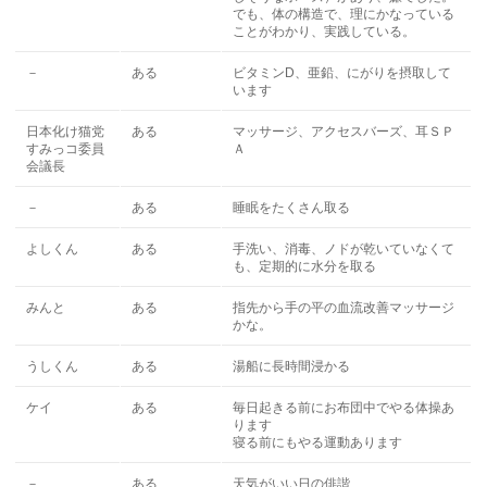
でも、体の構造で、理にかなっている
ことがわかり、実践している。
－
ある
ビタミンD、亜鉛、にがりを摂取して
います
日本化け猫党
ある
マッサージ、アクセスバーズ、耳ＳＰ
すみっコ委員
Ａ
会議長
－
ある
睡眠をたくさん取る
よしくん
ある
手洗い、消毒、ノドが乾いていなくて
も、定期的に水分を取る
みんと
ある
指先から手の平の血流改善マッサージ
かな。
うしくん
ある
湯船に長時間浸かる
ケイ
ある
毎日起きる前にお布団中でやる体操あ
ります
寝る前にもやる運動あります
－
ある
天気がいい日の俳諧