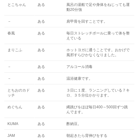
とこちゃん
ある
風呂の湯船で足や身体をねじっても運
動20分強
－
ある
肩甲骨を回すことです。
春風
ある
毎日ストレッチポールに乗って体を整
えている
まりこふ
ある
ホットヨガに通うことです。おかげで
風邪すらひかなくなりました。
－
ある
アルコール消毒
－
ある
温浴健康です。
とちおのカド
ある
３日に１度、ランニングしている７キ
ッチ
ロ、３５分位かかります。
めぐちん
ある
縄跳びをほぼ毎日400～500回ずつ跳
んでます。
KUMA
ある
酢納豆。
JAM
ある
朝起きたら背伸びをする