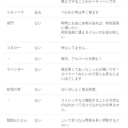
整えてやることがルーティーンです、
リオノーラ
ある
つかれた時は早く寝ます
長門
ない
時間とお金に余裕があれば、村杉温泉
に通いたい
村杉温泉に通えるぐらいのお金が欲し
い
コタロー
ない
何もしてません…
－
ない
毎日、アルコールを飲む！
ラベンダー
ない
最近寒くてあっちこっちが痛いです！
ローラー？みたいので首とお尻をたま
にほぐします
砂漠の雪
ない
せいぜいよく寝る程度。
－
ない
ストレッチなど継続することが大切な
のはわかってるけどなかなか出来ませ
ん。
怪獣おじさん
ない
しいて言うなら野菜を多く摂取するぐ
らい。