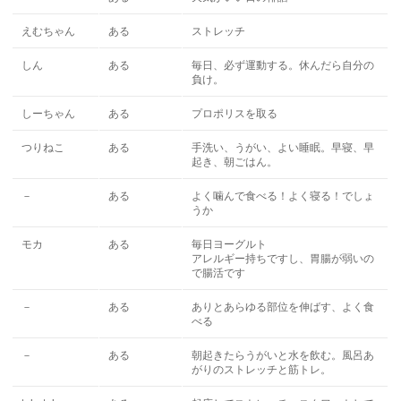
えむちゃん
ある
ストレッチ
しん
ある
毎日、必ず運動する。休んだら自分の
負け。
しーちゃん
ある
プロポリスを取る
つりねこ
ある
手洗い、うがい、よい睡眠。早寝、早
起き、朝ごはん。
－
ある
よく噛んで食べる！よく寝る！でしょ
うか
モカ
ある
毎日ヨーグルト
アレルギー持ちですし、胃腸が弱いの
で腸活です
－
ある
ありとあらゆる部位を伸ばす、よく食
べる
－
ある
朝起きたらうがいと水を飲む。風呂あ
がりのストレッチと筋トレ。