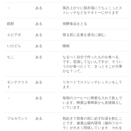
－
ある
風呂上がりに脱衣場にてちょこっとス
トレッチなどをテキトーにやります
鏡餅
ある
発酵食品をとる
エビアボ
ある
寝る前に足裏を適当に揉む。
いけどら
ある
睡眠
ちこ
ある
なるべく自分で作ったものを食べる、
です。意識してないんですが、そうい
うのが食べたくて、きっとそこが大事
かな？って。
モンテクリス
ある
リモートでストレッチレッスンをして
ト
ます。
－
ある
毎朝のコーヒーに蜂蜜を入れて飲んで
います。蜂蜜は養蜂家から直接購入し
いています。
フルカウント
ある
朝起きて朝食の前に必ず白湯を飲むこ
とです、健康は腸内環境（腸内フロー
ラ）が大きく関係しています、それを