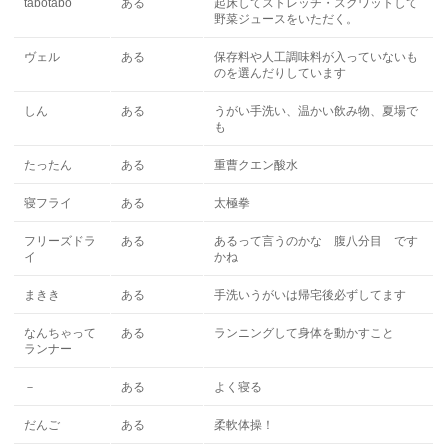
tabotabo
ある
起床してストレッチ・スクワットして
野菜ジュースをいただく。
ヴェル
ある
保存料や人工調味料が入っていないも
のを選んだりしています
しん
ある
うがい手洗い、温かい飲み物、夏場で
も
たったん
ある
重曹クエン酸水
寝フライ
ある
太極拳
フリーズドラ
ある
あるって言うのかな 腹八分目 です
イ
かね
まきき
ある
手洗いうがいは帰宅後必ずしてます
なんちゃって
ある
ランニングして身体を動かすこと
ランナー
－
ある
よく寝る
だんご
ある
柔軟体操！