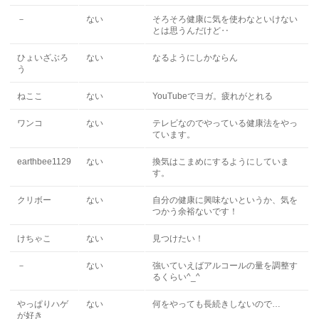
－
ない
そろそろ健康に気を使わなといけない
とは思うんだけど‥
ひょいざぶろ
ない
なるようにしかならん
う
ねここ
ない
YouTubeでヨガ。疲れがとれる
ワンコ
ない
テレビなのでやっている健康法をやっ
ています。
earthbee1129
ない
換気はこまめにするようにしていま
す。
クリボー
ない
自分の健康に興味ないというか、気を
つかう余裕ないです！
けちゃこ
ない
見つけたい！
－
ない
強いていえばアルコールの量を調整す
るくらい^_^
やっぱりハゲ
ない
何をやっても長続きしないので…
が好き