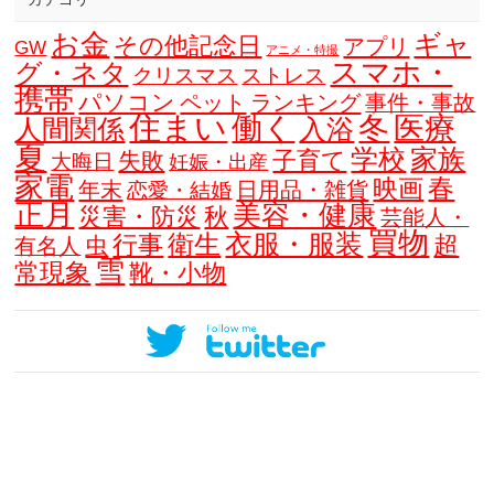
お金
ギャ
その他記念日
アプリ
GW
アニメ・特撮
スマホ・
グ・ネタ
クリスマス
ストレス
携帯
パソコン
ペット
ランキング
事件・事故
住まい
働く
冬
医療
人間関係
入浴
夏
学校
家族
子育て
失敗
大晦日
妊娠・出産
家電
春
映画
年末
日用品・雑貨
恋愛・結婚
正月
美容・健康
災害・防災
秋
芸能人・
買物
衣服・服装
衛生
行事
超
虫
有名人
雪
常現象
靴・小物