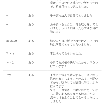
最後、一口分だけ残ったご飯だったの
で、祈る気持ちで試しました。
－
ある
手を突っ込んで自分でとりました
－
ある
魚を食べるときは小骨も取り除いて食
べましょうね！刺さったら大変な目に
遭います。
tabotabo
ある
鯖なんかはご飯でとれたけど、ブリの
時は病院でとってもらいました。
ワンコ
ある
妻に取ってもらいました。
ぺぺこ
ある
小骨でも結構不快だったから、気をつ
けています！
Ray
ある
下手にご飯を丸呑みすると、逆に押し
込められてしまうことがある、と聞い
てから、咳をしても駄目な時は、水を
飲んでます
でも、一度刺さって酷い目にあってか
ら、骨のある魚を食べる時は、かなり
気をつけるようにして食べるようにな
りました