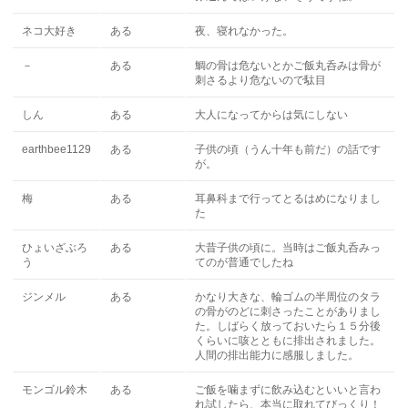
ネコ大好き
ある
夜、寝れなかった。
－
ある
鯛の骨は危ないとかご飯丸呑みは骨が
刺さるより危ないので駄目
しん
ある
大人になってからは気にしない
earthbee1129
ある
子供の頃（うん十年も前だ）の話です
が。
梅
ある
耳鼻科まで行ってとるはめになりまし
た
ひょいざぶろ
ある
大昔子供の頃に。当時はご飯丸呑みっ
う
てのが普通でしたね
ジンメル
ある
かなり大きな、輪ゴムの半周位のタラ
の骨がのどに刺さったことがありまし
た。しばらく放っておいたら１５分後
くらいに咳とともに排出されました。
人間の排出能力に感服しました。
モンゴル鈴木
ある
ご飯を噛まずに飲み込むといいと言わ
れ試したら、本当に取れてびっくり！