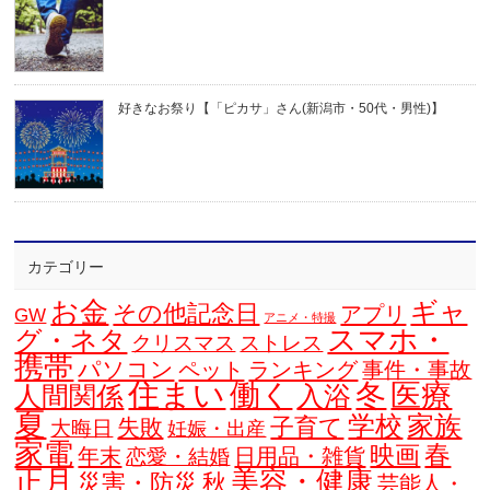
好きなお祭り【「ピカサ」さん(新潟市・50代・男性)】
カテゴリー
お金
ギャ
その他記念日
アプリ
GW
アニメ・特撮
スマホ・
グ・ネタ
クリスマス
ストレス
携帯
パソコン
ペット
ランキング
事件・事故
住まい
働く
冬
医療
人間関係
入浴
夏
学校
家族
子育て
失敗
大晦日
妊娠・出産
家電
春
映画
年末
日用品・雑貨
恋愛・結婚
正月
美容・健康
災害・防災
秋
芸能人・