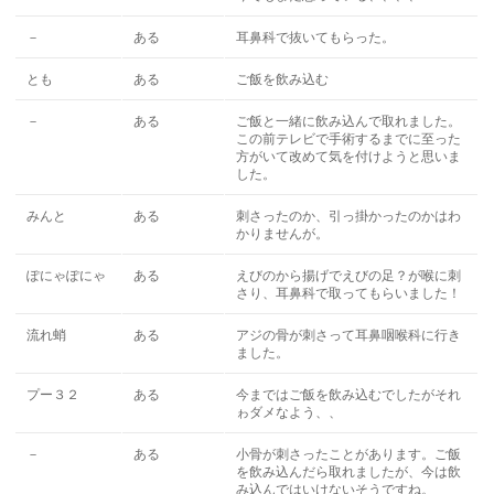
－
ある
耳鼻科で抜いてもらった。
とも
ある
ご飯を飲み込む
－
ある
ご飯と一緒に飲み込んで取れました。
この前テレビで手術するまでに至った
方がいて改めて気を付けようと思いま
した。
みんと
ある
刺さったのか、引っ掛かったのかはわ
かりませんが。
ぽにゃぽにゃ
ある
えびのから揚げでえびの足？が喉に刺
さり、耳鼻科で取ってもらいました！
流れ蛸
ある
アジの骨が刺さって耳鼻咽喉科に行き
ました。
プー３２
ある
今まではご飯を飲み込むでしたがそれ
ゎダメなよう、、
－
ある
小骨が刺さったことがあります。ご飯
を飲み込んだら取れましたが、今は飲
み込んではいけないそうですね。