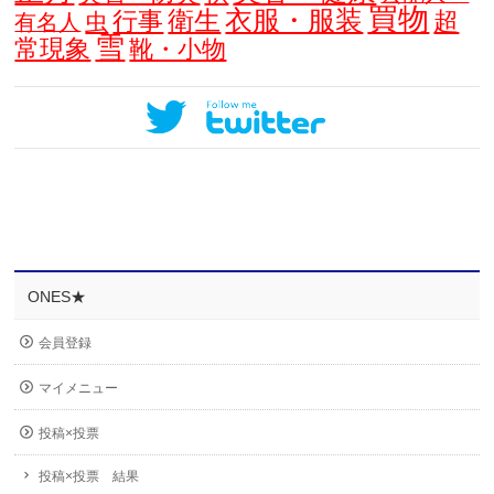
買物
衣服・服装
衛生
行事
超
虫
有名人
雪
常現象
靴・小物
ONES★
会員登録
マイメニュー
投稿×投票
投稿×投票 結果