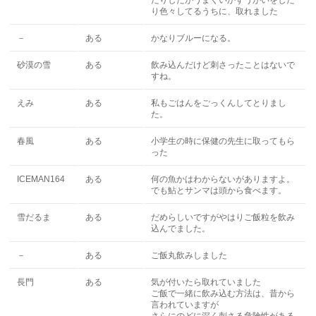
たりしたがうまくいかずうがいをした
り色々してるうちに、取れました
－
ある
かなりブルーになる。
砂漠の雪
ある
飲み込んだけど刺さったことはないで
すね。
えみ
ある
私もごはんをごっくんしてとりまし
た。
春風
ある
小学生の時に保健の先生に取ってもら
った
ICEMAN164
ある
何の魚かはわからないがありますよ。
でも鮎とサンマは頭から食べます。
雪だるま
ある
だめらしいですがやはりご飯粒を飲み
込んでました。
－
ある
ご飯丸飲みしました
長門
ある
気が付いたら取れていました
ご飯で一緒に飲み込む方法は、昔から
言われていますが