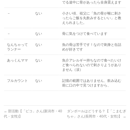
でる途中に骨があったら全身震えます
－
ない
小さい頃、祖父に「魚の骨が喉に刺さ
ったらご飯を丸飲みするといい」と教
えられました。
－
ない
骨に気をつけて食べています
なんちゃって
ない
魚の骨は苦手です！なので刺身と缶詰
ランナー
めが好きです
あっくんママ
ない
魚介アレルギー持ちなので食べたいけ
ど食べられないので刺さりようがあり
ません（涙）
フルカウント
ない
記憶の範囲ではありません、飲み込む
前に口の中で見つけますから、
←
部活動【「ピコ」さん(新潟市・40
ダンボールはどうする？【「こまむぎ
代・女性)】
ちゃ」さん(長岡市・40代・女性)】
→