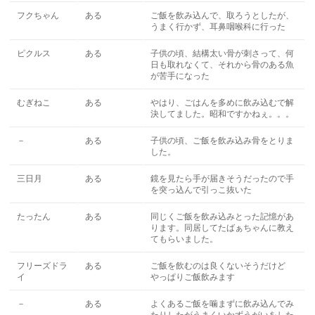
フクちゃん
ある
ご飯を飲み込んで、取ろうとしたが、
うまく行かず、耳鼻咽喉科に行った
ピクルス
ある
子供の頃、結構太い骨が刺さって、何
日も取れなくて、それから骨のある魚
が苦手になった
むぎねこ
ある
やはり、ごはんを多めに飲み込むで解
決してました。昭和ですかねぇ。。。
－
ある
子供の頃、ご飯を飲み込み骨をとりま
した。
三日月
ある
鏡を見たら手が届きそうだったので手
を突っ込んで引っこ抜いた
たったん
ある
同じくご飯を飲み込みとった記憶があ
ります。同居してたばぁちゃんに教え
てもらいました。
フリーズドラ
ある
ご飯を飲むのは良くないそうだけど
イ
やっぱりご飯飲みます
－
ある
よくあるご飯を噛まずに飲み込んでみ