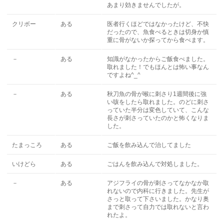
あまり効きませんでしたが。
クリボー
ある
医者行くほどではなかったけど、不快
だったので、魚食べるときは切身か慎
重に骨がないか探ってから食べます。
－
ある
知識がなかったからご飯食べました。
取れました！でもほんとは怖い事なん
ですよね^_^
－
ある
秋刀魚の骨が喉に刺さり1週間後に強
い咳をしたら取れました。のどに刺さ
っていた半分は変色していて、こんな
長さが刺さっていたのかと怖くなりま
した。
たまっころ
ある
ご飯を飲み込んで治してました
いけどら
ある
ごはんを飲み込んで対処しました。
－
ある
アジフライの骨が刺さってなかなか取
れないので内科に行きました。先生が
さっと取って下さいました。かなり奥
まで刺さって自力では取れないと言わ
れたよ。