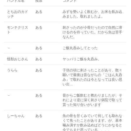
ハンドル名
投票
コメント
とちおのカド
ある
みずを勢いよく飲むか、お米を飲み込
ッチ
みました。取れましたよ。
モンテクリス
ある
刺さったのが小骨だったので自然に溶
ト
けるのを待っていた。だから魚は苦手
なんだ。
－
ある
ご飯丸呑みしてとった
怪獣おじさん
ある
ヤッパリご飯を丸呑み。
うらら
ある
子供の頃に刺さったことがあり、散々
騒いで最後は昔ながらの「ごはん丸呑
み」で取れたのは今となっては良い思
い出…
－
ある
昔からご飯飲むと教わりましたが、そ
れにより逆に深く刺さり病院で取って
貰った知り合いがいます
しーちゃん
ある
魚の骨を甘くみていて何しても取れな
くて焦ったことがあります。が、基本
噛み潰すか飲み込めばどうにかなると
今でもまだ思っている、、、、