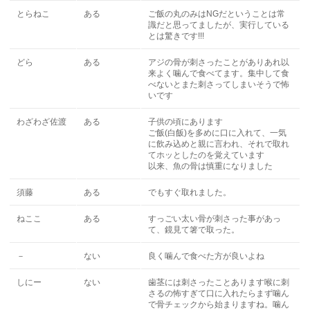
とらねこ
ある
ご飯の丸のみはNGだということは常
識だと思ってましたが、実行している
とは驚きです!!!
どら
ある
アジの骨が刺さったことがありあれ以
来よく噛んで食べてます。集中して食
べないとまた刺さってしまいそうで怖
いです
わざわざ佐渡
ある
子供の頃にあります
ご飯(白飯)を多めに口に入れて、一気
に飲み込めと親に言われ、それで取れ
てホッとしたのを覚えています
以来、魚の骨は慎重になりました
須藤
ある
でもすぐ取れました。
ねここ
ある
すっごい太い骨が刺さった事があっ
て、鏡見て箸で取った。
－
ない
良く噛んで食べた方が良いよね
しにー
ない
歯茎には刺さったことあります喉に刺
さるの怖すぎて口に入れたらまず噛ん
で骨チェックから始まりますね。噛ん