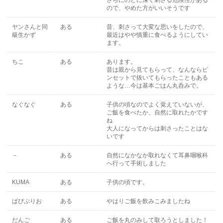
さらにのどに深く刺さる危険性がある
ので、やめた方がいいそうです
ヤンさんと同
ある
昔、刺さって大変な思いをしたので、
級生かず
最近はやや慎重に食べるようにしてい
ます。
ちこ
ある
あります。
昔は親から見てもらって、なんならピ
ンセットで抜いてもらったこともある
ような…今は基本ごはん丸呑みで。
なぐなぐ
ある
子供の頃なのでよく覚えていないが、
ご飯を食べたか、自然に取れたかです
ね
大人になってからは刺さったことはな
いです
－
ある
自然になかなか取れなくて耳鼻咽喉科
へ行って手術しました
KUMA
ある
子供の頃です。
ぱぴぷりお
ある
やはりご飯を飲みこみましたね
だんご
ある
ご飯を丸のみして取ろうとしました！