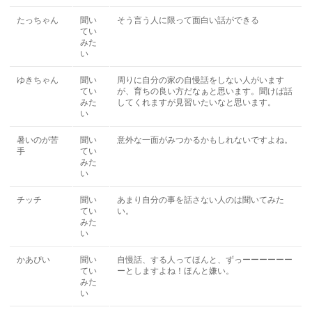
たっちゃん
聞い
そう言う人に限って面白い話ができる
てい
みた
い
ゆきちゃん
聞い
周りに自分の家の自慢話をしない人がいます
てい
が、育ちの良い方だなぁと思います。聞けば話
みた
してくれますが見習いたいなと思います。
い
暑いのが苦
聞い
意外な一面がみつかるかもしれないですよね。
手
てい
みた
い
チッチ
聞い
あまり自分の事を話さない人のは聞いてみた
てい
い。
みた
い
かあぴい
聞い
自慢話、する人ってほんと、ずっーーーーーー
てい
ーとしますよね！ほんと嫌い。
みた
い