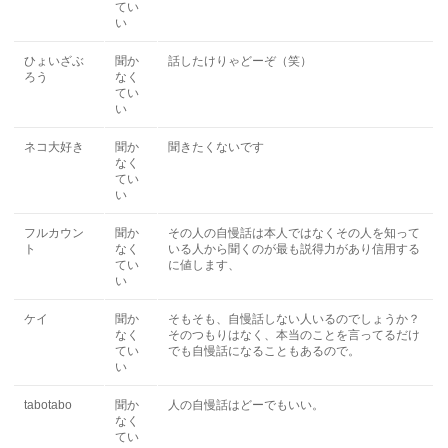
てい
い
ひょいざぶ
聞か
話したけりゃどーぞ（笑）
ろう
なく
てい
い
ネコ大好き
聞か
聞きたくないです
なく
てい
い
フルカウン
聞か
その人の自慢話は本人ではなくその人を知って
ト
なく
いる人から聞くのが最も説得力があり信用する
てい
に値します、
い
ケイ
聞か
そもそも、自慢話しない人いるのでしょうか？
なく
そのつもりはなく、本当のことを言ってるだけ
てい
でも自慢話になることもあるので。
い
tabotabo
聞か
人の自慢話はどーでもいい。
なく
てい