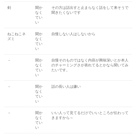
剣
聞か
その方は話出すと止まらなく話をして来そうで
なく
聞きたくないです
てい
い
ねこねこネ
聞か
自慢しない人はしないから
ズミ
なく
てい
い
－
聞か
自慢そのものではなく内容が興味深いとか本人
なく
のチャーミングさが表れてるとかなら聞いてみ
てい
たいです。
い
－
聞か
話の長い人は嫌い
なく
てい
い
－
聞か
いい人って見てるだけでいいところが伝わって
なく
きますから～
てい
い