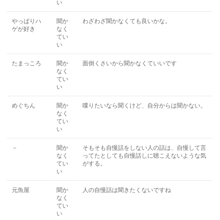
い
やっぱりハ
聞か
わざわざ聞かなくても良いかな。
ゲが好き
なく
てい
い
たまっころ
聞か
面倒くさいから聞かなくていいです
なく
てい
い
めぐちん
聞か
喋りたいなら聞くけど、自分からは聞かない。
なく
てい
い
－
聞か
そもそも自慢話をしない人の話は、自慢して言
なく
ってたとしても自慢話しに聴こえないような気
てい
がする。
い
元魚屋
聞か
人の自慢話は聞きたくないですね
なく
てい
い