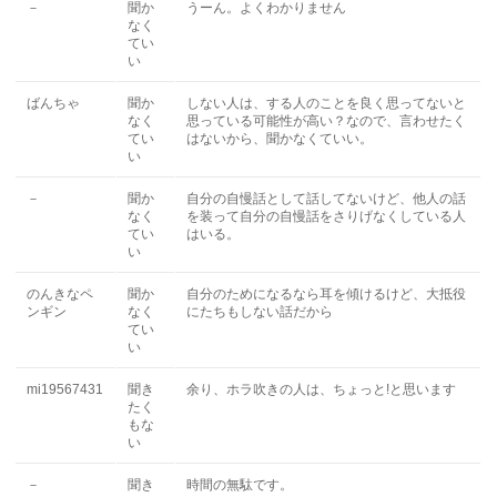
－
聞か
うーん。よくわかりません
なく
てい
い
ばんちゃ
聞か
しない人は、する人のことを良く思ってないと
なく
思っている可能性が高い？なので、言わせたく
てい
はないから、聞かなくていい。
い
－
聞か
自分の自慢話として話してないけど、他人の話
なく
を装って自分の自慢話をさりげなくしている人
てい
はいる。
い
のんきなペ
聞か
自分のためになるなら耳を傾けるけど、大抵役
ンギン
なく
にたちもしない話だから
てい
い
mi19567431
聞き
余り、ホラ吹きの人は、ちょっと!と思います
たく
もな
い
－
聞き
時間の無駄です。