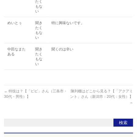
たく
もな
い
めいとぅ
聞き
特に興味ないです。
たく
もな
い
中田なまた
聞き
聞くのは辛い
ある
たく
もな
い
←
特技は？【「ビビ」さん（三条市・
陳列棚はどこから見る？【「アクアミ
30代・男性）】
ント」さん（新潟市：20代：女性）】
→