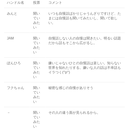
ハンドル名
投票
コメント
みんと
聞い
いつも自慢話ばかりじゃうんざりですけど、た
てい
まには自慢話も聞いてみたいし、聞いて欲し
みた
い。
い
JAM
聞い
自慢話しない人の自慢は聞きたい。明るい話題
てい
だから話もそこから広がるし。
みた
い
ぽんひろ
聞い
嫌いじゃないひとの自慢話は楽しい。知らない
てい
世界を知れたりする。嫌いな人の話は不幸話も
みた
イラつく(^p^)
い
フクちゃん
聞い
秘密な感じの自慢がありそう
てい
みた
い
－
聞い
その人の違う面が見られるから。
てい
みた
い