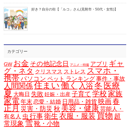
好き？自分の街【「ルコ」さん(見附市・50代・女性)】
カテゴリー
お金
ギャ
その他記念日
アプリ
GW
アニメ・特撮
スマホ・
グ・ネタ
クリスマス
ストレス
携帯
パソコン
ペット
ランキング
事件・事故
住まい
働く
冬
医療
人間関係
入浴
夏
学校
家族
子育て
失敗
大晦日
妊娠・出産
家電
春
映画
年末
日用品・雑貨
恋愛・結婚
正月
美容・健康
災害・防災
秋
芸能人・
買物
衣服・服装
衛生
行事
超
虫
有名人
雪
常現象
靴・小物