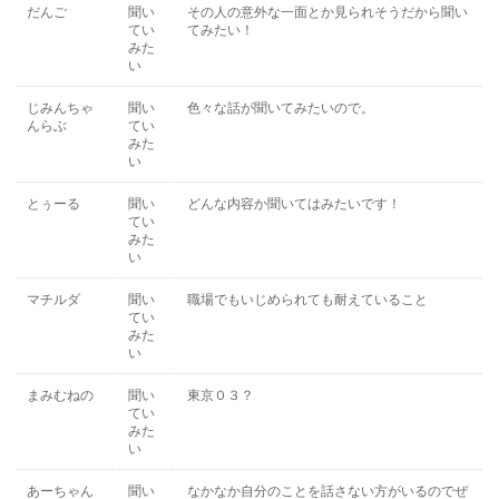
だんご
聞い
その人の意外な一面とか見られそうだから聞い
てい
てみたい！
みた
い
じみんちゃ
聞い
色々な話が聞いてみたいので。
んらぶ
てい
みた
い
とぅーる
聞い
どんな内容か聞いてはみたいです！
てい
みた
い
マチルダ
聞い
職場でもいじめられても耐えていること
てい
みた
い
まみむねの
聞い
東京０３？
てい
みた
い
あーちゃん
聞い
なかなか自分のことを話さない方がいるのでぜ