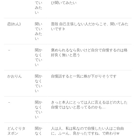
てい
ひ聞いてみたい
みた
い
恋(れん)
聞い
普段 自己主張しない人だからこそ、聞いてみた
てい
いです♭
みた
い
－
聞か
褒められるなら良いけど自分で自慢するのは格
なく
好良く無いと思う
てい
い
かおりん
聞か
自慢話すると一気に株が下がりそうです
なく
てい
い
－
聞か
きっと本人にとっては人に言えるほどの大した
なく
自慢ではないと思ってるのかも…
てい
い
どんぐりタ
聞か
人は人、私は私なので自慢したい人はご自由
ヌポン
なく
に。ふーん、良かったですね。で終わりw