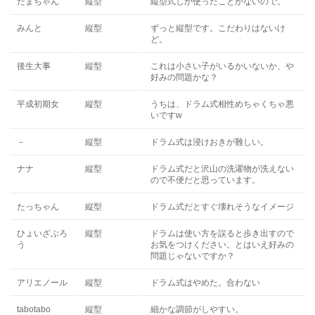
たまちゃん
縦型
縦型式しか使ったことがないので。
みんと
縦型
ずっと縦型です。こだわりはないけ
ど。
後生大事
縦型
これは小さい子がいるかいないか、や
好みの問題かな？
平成初期女
縦型
うちは、ドラム式相性めちゃくちゃ悪
いですw
－
縦型
ドラム式は浸けおきが難しい。
ナナ
縦型
ドラム式だと沢山の洗濯物が洗えない
ので不便だと思っています。
たっちゃん
縦型
ドラム式だとすぐ壊れそうなイメージ
ひょいざぶろ
縦型
ドラムは使い方を誤ると歩き出すので
う
お気をつけください。とはいえ好みの
問題じゃないですか？
アリエノール
縦型
ドラム式はやめた。合わない
tabotabo
縦型
細かな調節がしやすい。