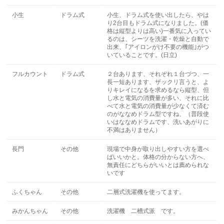
小生
ドラム式
小生、ドラム式を使い出したら、やは
り2台目もドラム式になりました。(価
格は縦型よりは高い)一番気に入ってい
るのは、シーツを洗濯・乾燥と自動で
出来、｢アイロンがけ不要の機能｣がつ
いていることです。(日立)
フルカウント
ドラム式
２台あります、それぞれ１台づつ、一
長一短あります、ザックリ言うと、よ
りキレイになるを求めるなら縦型、但
し水と電気の消費量が多い、それに比
べて水と電気の消費量が少なくて済む
のがななめドラム型ですね、（普段使
いはななめドラムです、洗いあがりに
不満はありません）
長門
その他
現場で中身が取り出しやすい方を選べ
ばいいかと。体格の分からない方へ、
無責任にどちらがいいとは薦められな
いです
ふくちゃん
その他
二層式洗濯機を使ってます。
みかんちゃん
その他
洗濯機 二槽式派 です。