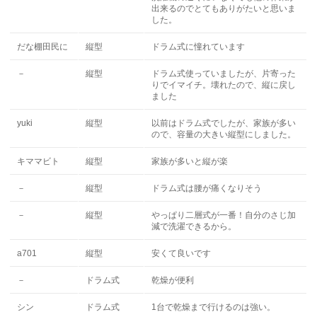
出来るのでとてもありがたいと思いま
した。
だな棚田民に
縦型
ドラム式に憧れています
－
縦型
ドラム式使っていましたが、片寄った
りでイマイチ。壊れたので、縦に戻し
ました
yuki
縦型
以前はドラム式でしたが、家族が多い
ので、容量の大きい縦型にしました。
キママビト
縦型
家族が多いと縦が楽
－
縦型
ドラム式は腰が痛くなりそう
－
縦型
やっぱり二層式が一番！自分のさじ加
減で洗濯できるから。
a701
縦型
安くて良いです
－
ドラム式
乾燥が便利
シン
ドラム式
1台で乾燥まで行けるのは強い。