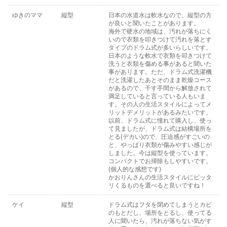
ゆきのママ
縦型
日本の水道水は軟水なので、縦型の方
が良いと聞いたことがあります。
海外で硬水の地域は、汚れが落ちにく
いので衣類を叩きつけて汚れを落とす
タイプのドラム式が多いらしいです。
日本のような軟水で衣類を叩きつけて
洗うと衣類を傷める事があると聞いた
事があります。ただ、ドラム式洗濯機
だと洗濯したあとそのまま乾燥コース
があるので、干す手間から解放されて
満足していると言っている人もいま
す。その人の生活スタイルによってメ
リットデメリットがあるみたいです。
以前、ドラム式に憧れて購入し、使っ
て見ましたが、ドラム式は結構場所を
とる(デカい)ので、圧迫感がすごいの
と、やっぱり衣類が傷みやすい感じが
しました。今は縦型を使っています。
コンパクトでお掃除もしやすいです。
(個人的な感想です)
かおりんさんの生活スタイルにピッタ
リくるものを選べると良いですね！
ケイ
縦型
ドラム式はフタを閉めてしまうとカビ
のもとだし、場所をとるし、使ってる
人に聞いたら、汚れが落ちない気がす