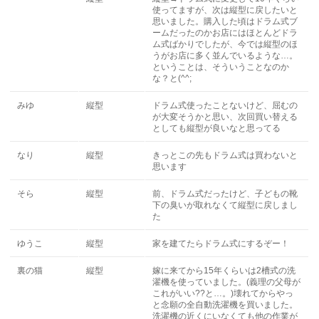
使ってますが、次は縦型に戻したいと
思いました。購入した頃はドラム式ブ
ームだったのかお店にはほとんどドラ
ム式ばかりでしたが、今では縦型のほ
うがお店に多く並んでいるような…。
ということは、そういうことなのか
な？と(^^;
みゆ
縦型
ドラム式使ったことないけど、屈むの
が大変そうかと思い、次回買い替える
としても縦型が良いなと思ってる
なり
縦型
きっとこの先もドラム式は買わないと
思います
そら
縦型
前、ドラム式だったけど、子どもの靴
下の臭いが取れなくて縦型に戻しまし
た
ゆうこ
縦型
家を建てたらドラム式にするぞー！
裏の猫
縦型
嫁に来てから15年くらいは2槽式の洗
濯機を使っていました。(義理の父母が
これがいい??と…。)壊れてからやっ
と念願の全自動洗濯機を買いました。
洗濯機の近くにいなくても他の作業が