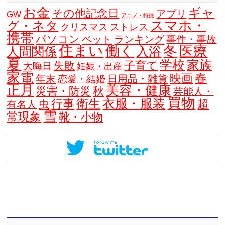
お金
ギャ
その他記念日
アプリ
GW
アニメ・特撮
スマホ・
グ・ネタ
クリスマス
ストレス
携帯
パソコン
ペット
ランキング
事件・事故
住まい
働く
冬
医療
人間関係
入浴
夏
学校
家族
子育て
失敗
大晦日
妊娠・出産
家電
春
映画
年末
日用品・雑貨
恋愛・結婚
正月
美容・健康
災害・防災
秋
芸能人・
買物
衣服・服装
衛生
行事
超
虫
有名人
雪
常現象
靴・小物