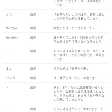
ると言ってました。やっぱり縦型がい
いです。
とも
縦型
汚れ落ちがいいのが縦型、衣類に優し
いのがドラム式と理解しています。
めぐちん
縦型
縦型しか使ったことがないから。
めいめい
縦型
量が多くて１日2～３回使ってたらド
ラム式は２年で使えなくなりました
－
縦型
ドラム式は値段が高いのと、スペース
的に無理だったので縦型です。問題な
いです。
まこ
縦型
ドラム式は汚れ落ちが悪い
ワンコ
縦型
使い勝手が良いから、縦型です。
－
縦型
家も、3年ぐらいに洗濯機買い替えま
したが、金額的に縦型洗濯機にしまし
た。ドラム式は、あまり汚れが落ちな
いと聞いていましたし
－
縦型
ドラム式を使用して2台目ですが、子