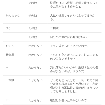
－
その他
洗濯だけなら縦型、乾燥を使うならド
ラム型がおすすめかなぁ
かんちゃん
その他
人数や洗濯サイクルによって違うか
ら。
タケ
その他
二槽式
－
その他
自分の用途に合わせればいい
おでん
わからない
ドラム式使ったことないので。
元魚屋
わからない
どちらも良さがあるので、好みによる
のではないですか？
－
わからない
汚れ落ちがいいのが、縦型？生地の傷
みが少ないのが、ドラム式
三本銀
わからない
どっちも使ったけど、一長一短でご自
分が何を求めるかだと思います。高級
機だとお洗濯以外の機能がじゅうじつ
してたりしますしね。
dzu
わからない
縦型しか使った事がないので…