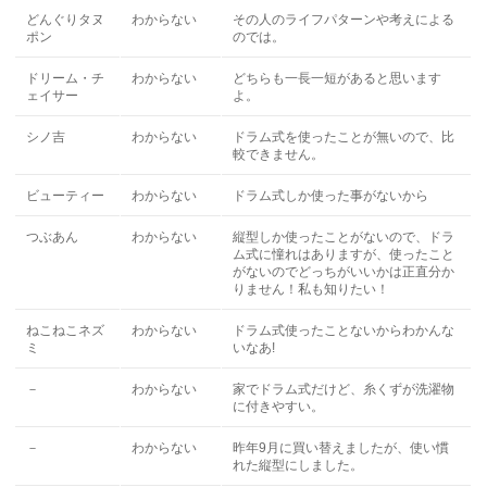
どんぐりタヌ
わからない
その人のライフパターンや考えによる
ポン
のでは。
ドリーム・チ
わからない
どちらも一長一短があると思います
ェイサー
よ。
シノ吉
わからない
ドラム式を使ったことが無いので、比
較できません。
ビューティー
わからない
ドラム式しか使った事がないから
つぶあん
わからない
縦型しか使ったことがないので、ドラ
ム式に憧れはありますが、使ったこと
がないのでどっちがいいかは正直分か
りません！私も知りたい！
ねこねこネズ
わからない
ドラム式使ったことないからわかんな
ミ
いなあ!
－
わからない
家でドラム式だけど、糸くずが洗濯物
に付きやすい。
－
わからない
昨年9月に買い替えましたが、使い慣
れた縦型にしました。