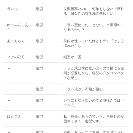
ラパン
縦型
洗濯機高いのに、何年もしないで壊れ
る、耐久性の有る洗濯機欲しい！
ゆーみんこあ
縦型
ドラム型使ったことない。水量節約に
ら
なるのかな？
あーちゃん
縦型
身内が使っていたけどドラム式はすぐ
壊れたらしい
ノアの箱舟
縦型
縦型が一番
－
縦型
ドラム式は横に蓋が開くので横にも空
間が必要だから、縦型の方がコンパク
トな感じ。
－
縦型
ドラム式は、衣類が傷む。
－
縦型
シワにもならないので値段抜きではド
ラム式。
はだごん
縦型
私、身長があるのでいちいち屈むのが
面倒くさく、縦型です。
－
縦型
縦型→ドラム式に変更して10年くらい