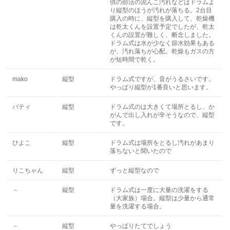
供の部活の泥んこ汚れなどはドラムよ
り縦型のほうが汚れが落ちる。2台目
購入の時に、縦型を購入して、乾燥機
は乾太くんを設置予定でしたが、乾太
くんの設置が難しく、断念しました。
ドラム式は水が少なく節水効果もある
が、汚れ落ちが心配。乾燥もガスの方
が短時間で乾く。
mako
縦型
ドラム式ですが、音がうるさいです。
やっぱり縦型が1番良いと思います。
パティ
縦型
ドラム式のは大きくて場所とるし、か
がんで出し入れが辛そうなので、縦型
です。
ひよこ
縦型
ドラム式は場所をとるし汚れがあまり
落ちないと聞いたので
りこちゃん
縦型
ずっと縦型なので
－
縦型
ドラム式は一度に大量の洗濯をする
（大家族）場合。縦型は少量から通常
量を洗濯する場合。
－
縦型
やっぱりたてでしょう