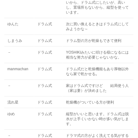
いから、ドラム式にしたいが、高い
し、置場所もないから、縦型を使って
います。
ゆんた
ドラム式
次に買い換えるときはドラム式にして
みようかな～
しまうみ
ドラム式
ドラム型の方が乾燥もできて便利
－
ドラム式
YOSHIKIみたいに叩ける様になるには
相当な努力が必要じゃないかな。
manmachan
ドラム式
ドラム式だと乾燥機能もあり厚物以外
なら家で乾かせる｡
－
ドラム式
家はドラム式ですけど 結局使う人
（家は妻）が決めました
流れ星
ドラム式
乾燥機がついている方が便利
ゆめ
ドラム式
縦型がいいと思います。ドラム式は脱
水が上手くいかない時が多い気がしま
す。
－
ドラム式
ドラマ式の方がよく洗えてる気がする