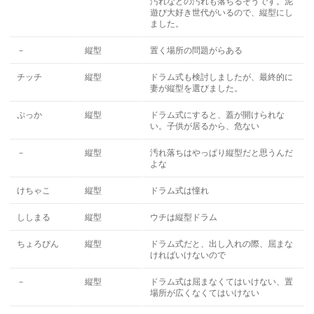
汚れなどの汚れも落ちるそうです。泥
遊び大好き世代がいるので、縦型にし
ました。
－
縦型
置く場所の問題がらある
チッチ
縦型
ドラム式も検討しましたが、最終的に
妻が縦型を選びました。
ぷっか
縦型
ドラム式にすると、蓋が開けられな
い。子供が居るから、危ない
－
縦型
汚れ落ちはやっぱり縦型だと思うんだ
よな
けちゃこ
縦型
ドラム式は憧れ
ししまる
縦型
ウチは縦型ドラム
ちょろぴん
縦型
ドラム式だと、出し入れの際、屈まな
ければいけないので
－
縦型
ドラム式は屈まなくてはいけない、置
場所が広くなくてはいけない