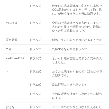
－
ドラム式
数年前に洗濯乾燥機に変えたら本気で
QOL爆上がりしました。干して取り込
む、が無くなったの本当に快適です。
のぶゆき
ドラム式
全自動で洗濯物と洗剤入れてスイッチ
入れたら後は一時間待つだけ。最初に
使った時は感動しました。
匿名希望
ドラム式
斜めドラムの方が節水になるようです
ゴキ
ドラム式
乾燥するなら断然ドラム式
earthbee1129
ドラム式
オシャレ感を重視してドラム式を購入
しました。
－
ドラム式
たくさん洗濯をするので、12kgのドラ
ム型チです。
－
ドラム式
次は縦型にすると思います
－
ドラム式
今の洗濯機が壊れたら次はドラム型の
にする
おはな
ドラム式
ドラム式の方が水が少なく洗えるらし