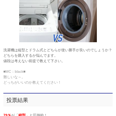
洗濯機は縦型とドラム式とどちらが使い勝手が良いのでしょうか？
どちらを購入するか悩んでます。
値段は考えない前提で教えて下さい。
■MC：black■
難しいな～。
どっちがいいのか教えてください！
投票結果
79％
が「
縦型
」と圧倒的！