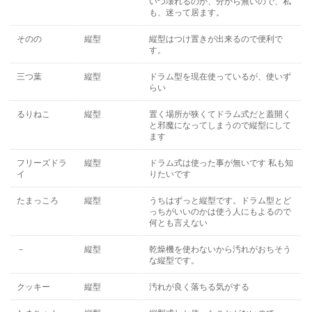
いつ壊れるのか、分から無いので、私
も、迷って居ます。
そのの
縦型
縦型はつけ置きが出来るので便利で
す。
三つ葉
縦型
ドラム型を現在使っているが、使いず
らい
るりねこ
縦型
置く場所が狭くてドラム式だと蓋開く
と邪魔になってしまうので縦型にして
ます
フリーズドラ
縦型
ドラム式は使った事が無いです 私も知
イ
りたいです
たまっころ
縦型
うちはずっと縦型です。ドラム型とど
っちがいいのかは使う人にもよるので
何とも言えない
－
縦型
乾燥機を使わないから汚れがおちそう
な縦型です。
クッキー
縦型
汚れが良く落ちる気がする