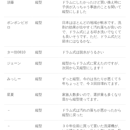
須藤
縦型
ドラムにしたかったけど買い換え時に
子供が入っちゃう事故のことを聞いて
縦型にしました
ボンボンビガ
縦型
日本はほとんどの地域が軟水です。洗
ロ
剤の効果が出やすく汚れ落ちが良いの
で、ドラム式による叩き洗いでなくて
も良いそうです。ただ、ドラム式だと
節水にはなるかな。
ター坊0810
縦型
ドラム式ほ脱水がうるさい
ジェーン
縦型
縦型からドラム式に変えたのですが、
次回から又縦型にします！
みっしー
縦型
ずっと縦型。今のは当たりが悪くて５
年ちょっとで、今３回目壊れてます。
星夏
縦型
家族人数多いので、選択量も多くなり
昔から縦型使ってます。
－
縦型
ドラム式は汚れの落ちが悪かったから
縦型に戻った
－
縦型
３０年位前に買って置いた洗濯機が、