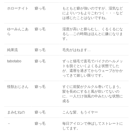
ホローナイト
癖っ毛
もともと癖が強いのですが、湿気など
によりいつもよりごわつく・・・など
は感じたことはないですね。
ゆーみんこあ
癖っ毛
湿度が高いと膨らむし、くるくるにな
ら
るし…この時期はほんとに嫌になりま
す。
純果流
癖っ毛
毛先がはねます…
tabotabo
癖っ毛
ずっと猫毛で直毛でバイクのヘルメッ
トを脱ぐといくよくるよ状態でした
が、還暦を過ぎてからウェーブがかか
ってきて嬉しい限りです。
怪獣おじさん
癖っ毛
すぐに前髪がクルクル巻いてしまう。
髪を長めにすると風が吹いてないの
に、一人だけ強風の中みたいな状態に
成る
まみむねの
癖っ毛
こんな髪、もうイヤー
－
癖っ毛
毎日アイロンで伸ばしてストレートに
してます。