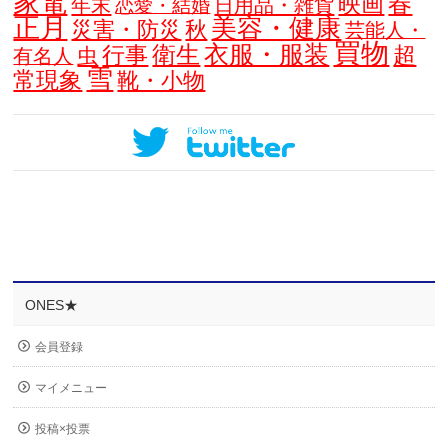
家電
春
映画
年末
日用品・雑貨
恋愛・結婚
正月
美容・健康
災害・防災
秋
芸能人・
買物
衣服・服装
衛生
行事
超
虫
有名人
雪
常現象
靴・小物
ONES★
会員登録
マイメニュー
投稿×投票