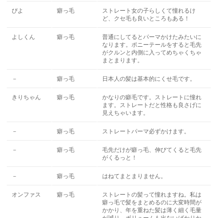
ぴよ
癖っ毛
ストレート女の子らしくて憧れるけ
ど、クセ毛も良いところもある！
よしくん
癖っ毛
普通にしてるとパーマかけたみたいに
なります。ポニーテールをすると毛先
がクルンと内側に入ってめちゃくちゃ
まとまります。
－
癖っ毛
日本人の髪は基本的にくせ毛です。
きりちゃん
癖っ毛
かなりの癖毛です。ストレートに憧れ
ます。ストレートだと性格も良さげに
見えちゃいます。
－
癖っ毛
ストレートパーマ必ずかけます。
－
癖っ毛
毛先だけが癖っ毛、伸びてくると毛先
がくるっと！
－
癖っ毛
はねてまとまりません。
オンファス
癖っ毛
ストレートの髪って憧れますね。私は
癖っ毛で髪をまとめるのに大変時間が
かかり、年を重ねた髪は薄く細く毛量