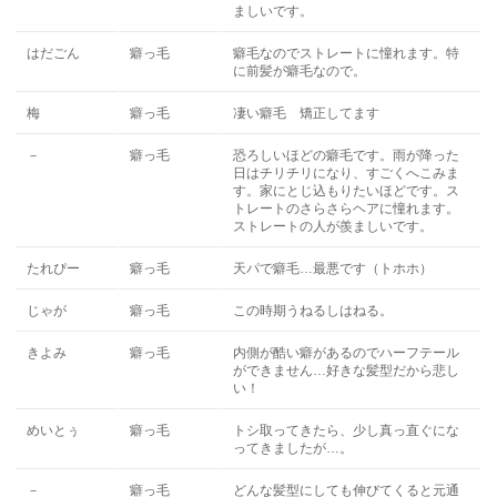
ましいです。
はだごん
癖っ毛
癖毛なのでストレートに憧れます。特
に前髪が癖毛なので。
梅
癖っ毛
凄い癖毛 矯正してます
－
癖っ毛
恐ろしいほどの癖毛です。雨が降った
日はチリチリになり、すごくへこみま
す。家にとじ込もりたいほどです。ス
トレートのさらさらヘアに憧れます。
ストレートの人が羨ましいです。
たれぴー
癖っ毛
天パで癖毛…最悪です（トホホ）
じゃが
癖っ毛
この時期うねるしはねる。
きよみ
癖っ毛
内側が酷い癖があるのでハーフテール
ができません…好きな髪型だから悲し
い！
めいとぅ
癖っ毛
トシ取ってきたら、少し真っ直ぐにな
ってきましたが…。
－
癖っ毛
どんな髪型にしても伸びてくると元通