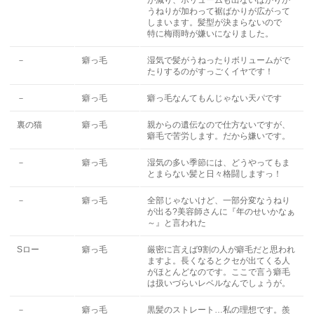
が減り、ボリュームも出ないばかりか
うねりが加わって裾ばかりが広がって
しまいます。髪型が決まらないので
特に梅雨時が嫌いになりました。
－
癖っ毛
湿気で髪がうねったりボリュームがで
たりするのがすっごくイヤです！
－
癖っ毛
癖っ毛なんてもんじゃない天パです
裏の猫
癖っ毛
親からの遺伝なので仕方ないですが、
癖毛で苦労します。だから嫌いです。
－
癖っ毛
湿気の多い季節には、どうやってもま
とまらない髪と日々格闘しますっ！
－
癖っ毛
全部じゃないけど、一部分変なうねり
が出る?美容師さんに『年のせいかなぁ
～』と言われた
Sロー
癖っ毛
厳密に言えば9割の人が癖毛だと思われ
ますよ。長くなるとクセが出てくる人
がほとんどなのです。ここで言う癖毛
は扱いづらいレベルなんでしょうが。
－
癖っ毛
黒髪のストレート…私の理想です。羨