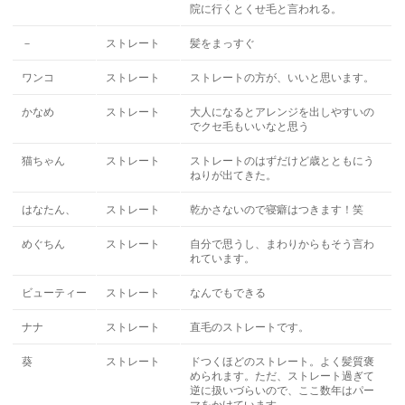
院に行くとくせ毛と言われる。
－
ストレート
髪をまっすぐ
ワンコ
ストレート
ストレートの方が、いいと思います。
かなめ
ストレート
大人になるとアレンジを出しやすいの
でクセ毛もいいなと思う
猫ちゃん
ストレート
ストレートのはずだけど歳とともにう
ねりが出てきた。
はなたん、
ストレート
乾かさないので寝癖はつきます！笑
めぐちん
ストレート
自分で思うし、まわりからもそう言わ
れています。
ビューティー
ストレート
なんでもできる
ナナ
ストレート
直毛のストレートです。
葵
ストレート
ドつくほどのストレート。よく髪質褒
められます。ただ、ストレート過ぎて
逆に扱いづらいので、ここ数年はパー