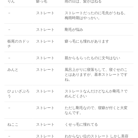
りん
癖っ毛
雨の日は、髪がはねる
－
ストレート
ストレートだったのに毛先がうねる。
梅雨時期はやっかい。
－
ストレート
剛毛が悩み
栃尾のカドッ
ストレート
癖っ毛にも憧れがあります
チ
－
ストレート
親からもらったものに文句はない
みんと
ストレート
風呂上がりに寝落ちして、寝ぐせのこ
とはありますが、基本ストレートです
ね。
ひょいざぶろ
ストレート
ストレートなんだけどなんか剛毛？で
う
めんどくさい
－
ストレート
ただし剛毛なので、寝癖が付くと大変
なんです。
ねここ
ストレート
くせっ毛に憧れてる
－
ストレート
わからない位のストレート しかし美容