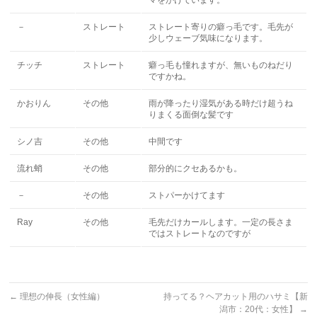
マをかけています。
－
ストレート
ストレート寄りの癖っ毛です。毛先が
少しウェーブ気味になります。
チッチ
ストレート
癖っ毛も憧れますが、無いものねだり
ですかね。
かおりん
その他
雨が降ったり湿気がある時だけ超うね
りまくる面倒な髪です
シノ吉
その他
中間です
流れ蛸
その他
部分的にクセあるかも。
－
その他
ストパーかけてます
Ray
その他
毛先だけカールします。一定の長さま
ではストレートなのですが
←
理想の伸長（女性編）
持ってる？ヘアカット用のハサミ【新
潟市：20代：女性】
→