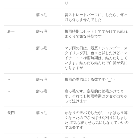
り
－
癖っ毛
昔ストレートパーマに、したら、何ヶ
月も保ちませんでした
みー
癖っ毛
梅雨時期はセットしてでかけても乱れ
まくりで嫌な時期です
－
癖っ毛
マジ雨の日は、最悪！シャンプー、ス
タイリング剤、色々と試したけどイマ
イチ・・・梅雨時期は、結んだりして
います。結んだら結んだで白髪が気に
なりますが。
－
癖っ毛
梅雨の季節はくる②です(^_^;)
－
癖っ毛
癖っ毛です。定期的に縮毛かけてま
す。それでも梅雨時期はクセが出ちゃ
って泣けます
長門
癖っ毛
かなりの天パでしたが、いまはもう薄
くなったのでさっぱり丸刈りにしまし
た 湿気も寝ぐせも気にしなくていいの
で気楽です