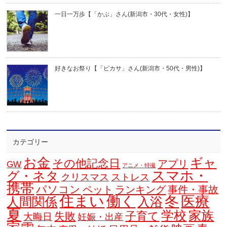
一日一万歩【「かぶ」さん(新潟市・30代・女性)】
好きなお祭り【「ピカサ」さん(新潟市・50代・男性)】
カテゴリー
お金
ギャ
その他記念日
アプリ
GW
アニメ・特撮
スマホ・
グ・ネタ
クリスマス
ストレス
携帯
パソコン
ペット
ランキング
事件・事故
住まい
働く
冬
医療
人間関係
入浴
夏
学校
家族
子育て
失敗
大晦日
妊娠・出産