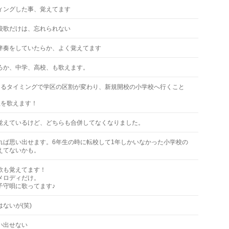
ィングした事、覚えてます
校歌だけは、忘れられない
伴奏をしていたらか、よく覚えてます
ろか、中学、高校、も歌えます。
なるタイミングで学区の区割が変わり、新規開校の小学校へ行くこと
歌を歌えます！
覚えているけど、どちらも合併してなくなりました。
れば思い出せます。6年生の時に転校して1年しかいなかった小学校の
えてないかも。
歌も覚えてます！
メロディだけ。
子守唄に歌ってます♪
ないが(笑)
い出せない