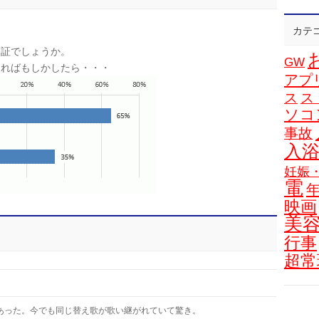
カテ
た証でしょうか。
GW
あればもしかしたら・・・
アプ
ス
ス
ソコ
事故
入
妊娠
電
映画
美
行事
超常
あった。今でも同じ替え歌が歌い継がれていて驚き。