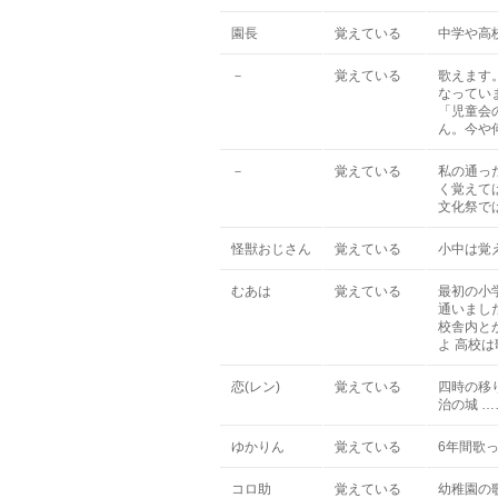
園長
覚えている
中学や高
－
覚えている
歌えます
なってい
「児童会
ん。今や
－
覚えている
私の通っ
く覚えて
文化祭で
怪獣おじさん
覚えている
小中は覚
むあは
覚えている
最初の小
通いまし
校舎内と
よ 高校
恋(レン)
覚えている
四時の移
治の城 
ゆかりん
覚えている
6年間歌
コロ助
覚えている
幼稚園の