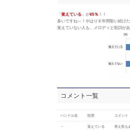
「
覚えている
」が
65％
！！
多いですね～！やはり６年間歌い続け
覚えていない人も、メロディと歌詞が
コメント一覧
ハンドル名
投票
コメント
－
覚えている
替え歌も