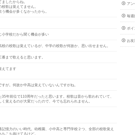
てましたからね。
アン
の校歌は覚えてません。
歌う機会が多くなかったから。
毎週
ポイ
じ小学校だから聞く機会が多い
お友
高校の校歌は覚えているが、中学の校歌が何故か、思い出せません。
三番まで歌えると思います。
覚えてます
ですが。何故か中高は覚えていないんですがね。
た35年前位で110周年だったと思います。校歌は昔から歌われていて、
しく覚えるのが大変だったので、今でも忘れられません。
番記憶力のいい時代。幼稚園、小中高と専門学校２つ、全部の校歌覚え
あちこち抜けてるけど。