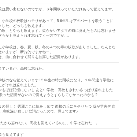
校は思い出せないのですが、６年間歌っていただけあって覚えてます。
。小学校の校歌はハモりがあって、5.6年生は下のパートを歌うことに
ました。どっちも歌えます。
の歌」とやらも歌えます。柔らかいアタマの時に覚えたものは忘れませ
何もかも覚えられず忘れてく一方ですが…。
た小学校は、春、夏、秋、冬の４つの章の校歌がありました。なんとな
はいますが…断片的ですかねー。
は、曲に合わせて踊りを披露した記憶があります。
えているが、高校は忘れた。
学校のなら覚えています!!５年生の時に閉校になり、１年間違う学校に
たがそれは忘れました。
かもほぼ記憶にないし あと中学校、高校もきれいさっぱり忘れました
は歌った記憶がないので覚えようとすらしてなかったのかも!?
りの麗しく 秀麗ここに気をしめて 西根の丘にそそりたつ 我が学舎ぞ 自
……意味深い難しい歌詞だったので、覚えてます♪
ったから忘れない。高校も覚えているのに、中学は忘れた…。
歌も覚えてます