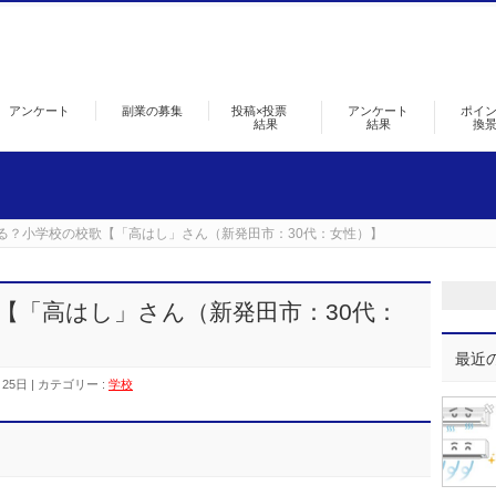
アンケート
副業の募集
投稿×投票
アンケート
ポイ
結果
結果
換
る？小学校の校歌【「高はし」さん（新発田市：30代：女性）】
【「高はし」さん（新発田市：30代：
最近
月25日
カテゴリー :
学校