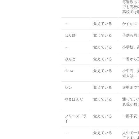
毎週歌っ
でも高校
高校では
－
覚えている
かすかに
はり師
覚えている
子供も同
－
覚えている
小学校、
みんと
覚えている
一番から
show
覚えている
小中高、
短大は…
シン
覚えている
途中まで
やまぱんだ
覚えている
通ってい
表現が難
フリーズドラ
覚えている
一部不安
イ
－
覚えている
人生で一
てます。