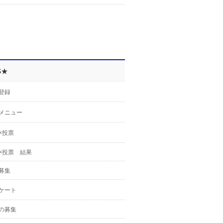
S★
登録
メニュー
×投票
×投票 結果
募集
ケート
の募集