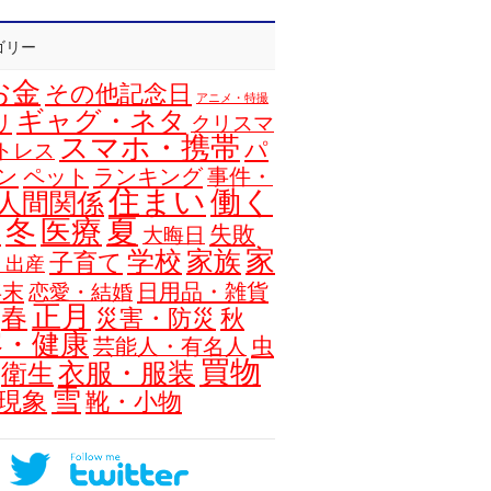
ゴリー
お金
その他記念日
アニメ・特撮
ギャグ・ネタ
リ
クリスマ
スマホ・携帯
パ
トレス
ン
ペット
ランキング
事件・
住まい
働く
人間関係
夏
冬
医療
浴
失敗
大晦日
家
学校
家族
子育て
・出産
年末
日用品・雑貨
恋愛・結婚
正月
春
災害・防災
秋
容・健康
虫
芸能人・有名人
買物
衣服・服装
衛生
雪
現象
靴・小物