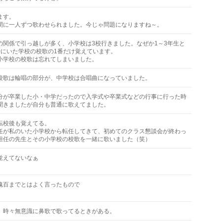
ます。
間に一人ずつ歌わせられました。今じゃ問題になりますね～。
の関係で引っ越しが多く、小学校は3校行きました。なぜか1～3年生と
時にいた学校の校歌の1番だけ覚えています。
小学校の校歌は忘れてしまいました。
校歌は輪唱の部分が、中学校は合唱曲になっていました。
分が卒業した小・中学だったので入学式や卒業式などの行事に行った時
聞きましたが自分も普通に歌えてました。
転校後も覚えてる。
任が私のいた小学校から転任してきて、初めてのクラス懇談会が終わっ
担任の先生とその小学校の校歌を一緒に歌いました（笑）
覚えてないなぁ
魂百までとはよく言ったもので
、時々無意識に鼻歌で歌ってるときがある。