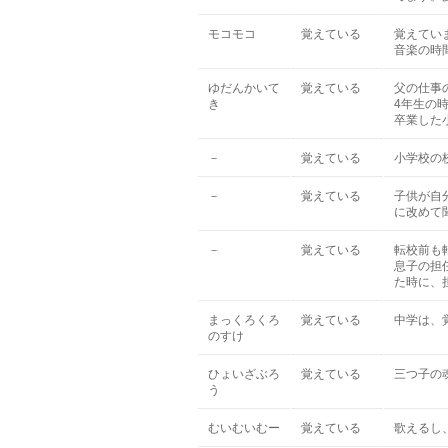
モコモコ
覚えている
覚えてい
音楽の時
ゆだんかいて
覚えている
父の仕事
き
4年生の
卒業した
－
覚えている
小学校の
－
覚えている
子供が自
に改めて
－
覚えている
転校前も
息子の担
た時に、
まっくろくろ
覚えている
中学は、
のすけ
ひょいざぶろ
覚えている
三つ子の
う
むいむいむー
覚えている
歌えるし