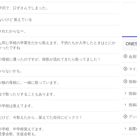
学式で、口ずさんでしまった。
ないけど 覚えている
されたからなー。
も同じ学校の卒業生だから歌えます。子供たちが入学したときはとにか
ONE
かったですね
会員
の母校に通ったのですが、校歌が流れてきたら歌ってました！
マイ
からないかも。
投稿
が娘の母校に。一緒に歌っています。
投稿
会で歌ったりすることもあります。
投稿
小学校は覚えてます。
アン
だけど、今歌えたから…覚えてた自分にビックリ！
副業
小学校、中学校覚えてます。
児童会歌、生徒会歌も。