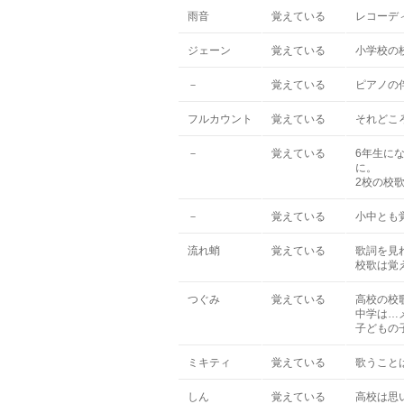
雨音
覚えている
レコーデ
ジェーン
覚えている
小学校の
－
覚えている
ピアノの
フルカウント
覚えている
それどこ
－
覚えている
6年生に
に。
2校の校
－
覚えている
小中とも
流れ蛸
覚えている
歌詞を見
校歌は覚
つぐみ
覚えている
高校の校
中学は…
子どもの
ミキティ
覚えている
歌うことは
しん
覚えている
高校は思