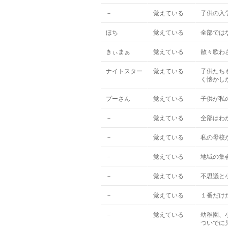
－
覚えている
子供の入
ほち
覚えている
全部では
きぃまぁ
覚えている
散々歌わ
ナイトスター
覚えている
子供たち
く懐かし
プーさん
覚えている
子供が私
－
覚えている
全部はわ
－
覚えている
私の母校
－
覚えている
地域の集
－
覚えている
不思議と
－
覚えている
１番だけ
－
覚えている
幼稚園、
ついでに