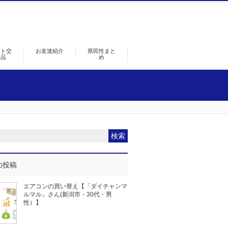
ント交
お友達紹介
県民性まと
景品
め
の投稿
エアコンの買い替え【「ダイチャンマ
ルマル」さん(新潟市・30代・男
性）】