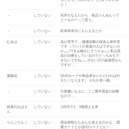
じ！
－
していない
気持ちなんだから、粗品うんぬんって
どーなの？って思う。
－
していない
駐車券余分にもらえるとか
むあは
していない
血が苦手で… 健康診断の採血も毎年苦
です っていうか貧血の人はできないの
か｡｡｡??まぁ確かにそうかぁ｡｡｡ 私は貧
血の治療をしているのでどっちみちで
きないですね｡｡｡ 少ない方の血液型なん
ですが…
紫陽花
していない
QUOカードや商品券をいただければ行
きたくなります。 それか食べ物。
－
していない
注射嫌いな上に、ここ数年貧血の診断
なので…。
給食のおばさ
していない
100均で2、3個買える券
ん
りんごりんご
していない
商品券類ならみんな使えるのかな。 図
書カードとかQUOカードとか！