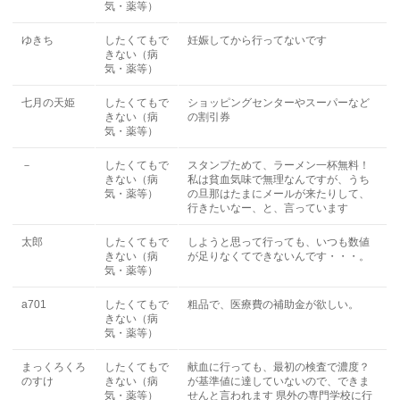
気・薬等）
ゆきち
したくてもで
妊娠してから行ってないです
きない（病
気・薬等）
七月の天姫
したくてもで
ショッピングセンターやスーパーなど
きない（病
の割引券
気・薬等）
－
したくてもで
スタンプためて、ラーメン一杯無料！
きない（病
私は貧血気味で無理なんですが、うち
気・薬等）
の旦那はたまにメールが来たりして、
行きたいなー、と、言っています
太郎
したくてもで
しようと思って行っても、いつも数値
きない（病
が足りなくてできないんです・・・。
気・薬等）
a701
したくてもで
粗品で、医療費の補助金が欲しい。
きない（病
気・薬等）
まっくろくろ
したくてもで
献血に行っても、最初の検査で濃度？
のすけ
きない（病
が基準値に達していないので、できま
気・薬等）
せんと言われます 県外の専門学校に行