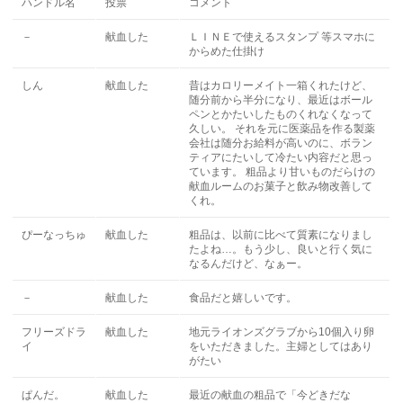
ハンドル名
投票
コメント
－
献血した
ＬＩＮＥで使えるスタンプ 等スマホに
からめた仕掛け
しん
献血した
昔はカロリーメイト一箱くれたけど、
随分前から半分になり、最近はボール
ペンとかたいしたものくれなくなって
久しい。 それを元に医薬品を作る製薬
会社は随分お給料が高いのに、ボラン
ティアにたいして冷たい内容だと思っ
ています。 粗品より甘いものだらけの
献血ルームのお菓子と飲み物改善して
くれ。
ぴーなっちゅ
献血した
粗品は、以前に比べて質素になりまし
たよね…。もう少し、良いと行く気に
なるんだけど、なぁー。
－
献血した
食品だと嬉しいです。
フリーズドラ
献血した
地元ライオンズグラブから10個入り卵
イ
をいただきました。主婦としてはあり
がたい
ぱんだ。
献血した
最近の献血の粗品で「今どきだな