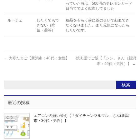
っていた時は、500円のテレホンカード
目当てでよく献血してました
ルーチェ
したくてもで
粗品をもらう前に薬のせいで献血でき
きない（病
なくなりました。また元気になったら
気・薬等）
したいです。
←
大寒たまご【新潟市：40代：女性】
焼肉屋でご飯【「シン」さん（新潟
市：40代：男性）】
→
最近の投稿
エアコンの買い替え【「ダイチャンマルマル」さん(新潟
市・30代・男性）】