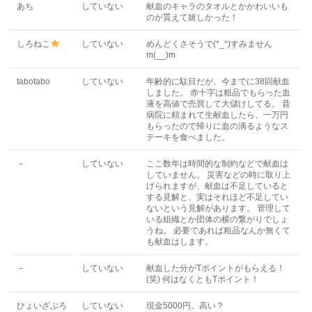
あち
していない
献血のキャラのタオルとかかわいいも
のが貰えて嬉しかった！
しろねこ
していない
めんどくさそうで(*_*)すみません
m(__)m
tabotabo
していない
年齢的に駄目だが、今までに38回献血
しました。 赤十字は粗品でもらった血
液を高値で売買して大儲けしてる。 昔
病院に頼まれて生献血したら、一万円
もらったので帰りに血の滴るようなス
テーキを食べました。
－
していない
ここ数年は時間的な制約などで献血は
していません。 災害などの時に取り上
げられますが、献血は不足していると
する見解と、実はそれほど不足してい
ないという見解があります。 管理して
いる組織とか団体の横の繋がりでしょ
うね。 必要であれば粗品なんか無くて
も献血はします。
－
していない
献血した分がTポイントがもらえる！
(笑) 何はなくともTポイント！
ひょいざぶろ
していない
現金5000円。高い？