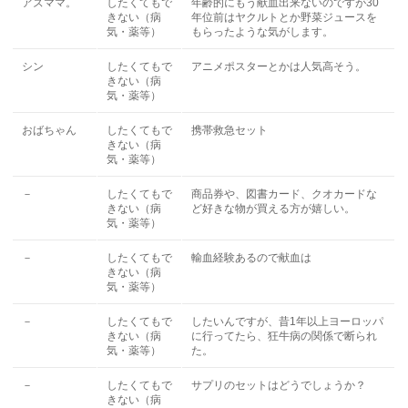
アズママ。
したくてもで
年齢的にもう献血出来ないのですが30
きない（病
年位前はヤクルトとか野菜ジュースを
気・薬等）
もらったような気がします。
シン
したくてもで
アニメポスターとかは人気高そう。
きない（病
気・薬等）
おばちゃん
したくてもで
携帯救急セット
きない（病
気・薬等）
－
したくてもで
商品券や、図書カード、クオカードな
きない（病
ど好きな物が買える方が嬉しい。
気・薬等）
－
したくてもで
輸血経験あるので献血は
きない（病
気・薬等）
－
したくてもで
したいんですが、昔1年以上ヨーロッパ
きない（病
に行ってたら、狂牛病の関係で断られ
気・薬等）
た。
－
したくてもで
サプリのセットはどうでしょうか？
きない（病