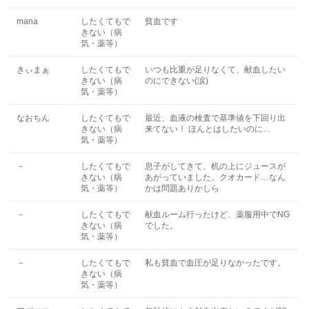
mana
したくてもで
貧血です
きない（病
気・薬等）
きぃまぁ
したくてもで
いつも比重が足りなくて、献血したい
きない（病
のにできない(涙)
気・薬等）
なおちん
したくてもで
最近、血液の検査で基準値を下回り出
きない（病
来てない！ ほんとはしたいのに…
気・薬等）
－
したくてもで
息子がしてきて、机の上にジュースが
きない（病
あがっていました。クオカード…なん
気・薬等）
かは問題ありかしら
－
したくてもで
献血ルーム行ったけど、薬服用中でNG
きない（病
でした。
気・薬等）
－
したくてもで
私も貧血で血圧が足りなかったです。
きない（病
気・薬等）