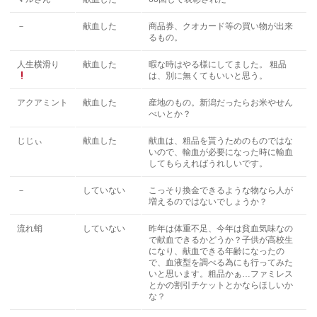
－
献血した
商品券、クオカード等の買い物が出来
るもの。
人生横滑り
献血した
暇な時はやる様にしてました。 粗品
は、別に無くてもいいと思う。
アクアミント
献血した
産地のもの。新潟だったらお米やせん
べいとか？
じじぃ
献血した
献血は、粗品を貰うためのものではな
いので、輸血が必要になった時に輸血
してもらえればうれしいです。
－
していない
こっそり換金できるような物なら人が
増えるのではないでしょうか？
流れ蛸
していない
昨年は体重不足、今年は貧血気味なの
で献血できるかどうか？子供が高校生
になり、献血できる年齢になったの
で、血液型を調べる為にも行ってみた
いと思います。粗品かぁ…ファミレス
とかの割引チケットとかならほしいか
な？