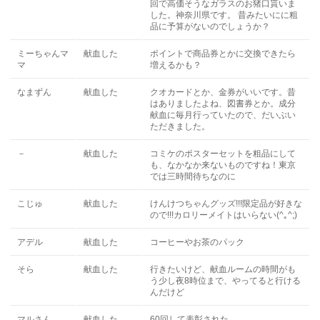
回で高価そうなガラスのお猪口貰いま
した。神奈川県です。 昔みたいにに粗
品に予算がないのでしょうか？
ミーちゃんマ
献血した
ポイントで商品券とかに交換できたら
マ
増えるかも？
なまずん
献血した
クオカードとか、金券がいいです。昔
はありましたよね、図書券とか。成分
献血に毎月行っていたので、だいぶい
ただきました。
－
献血した
コミケのポスターセットを粗品にして
も、なかなか来ないものですね！東京
では三時間待ちなのに
こじゅ
献血した
けんけつちゃんグッズ!!!限定品が好きな
ので!!!カロリーメイトはいらない(^｡^;)
アデル
献血した
コーヒーやお茶のパック
そら
献血した
行きたいけど、献血ルームの時間がも
う少し夜8時位まで、やってると行ける
んだけど
マルさん
献血した
60回して表彰された