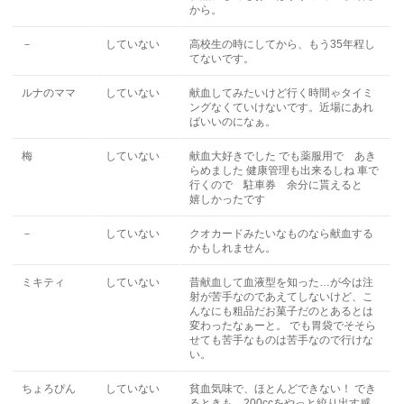
から。
－
していない
高校生の時にしてから、もう35年程し
てないです。
ルナのママ
していない
献血してみたいけど行く時間ゃタイミ
ングなくていけないです。近場にあれ
ばいいのになぁ。
梅
していない
献血大好きでした でも薬服用で あき
らめました 健康管理も出来るしね 車で
行くので 駐車券 余分に貰えると
嬉しかったです
－
していない
クオカードみたいなものなら献血する
かもしれません。
ミキティ
していない
昔献血して血液型を知った…が今は注
射が苦手なのであえてしないけど、こ
んなにも粗品だお菓子だのとあるとは
変わったなぁーと。 でも胃袋でそそら
せても苦手なものは苦手なので行けな
い。
ちょろぴん
していない
貧血気味で、ほとんどできない！ でき
るときも、200ccをやっと絞り出す感