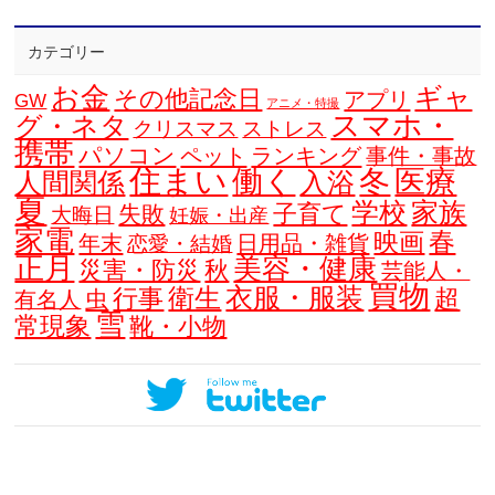
カテゴリー
お金
ギャ
その他記念日
アプリ
GW
アニメ・特撮
スマホ・
グ・ネタ
クリスマス
ストレス
携帯
パソコン
ペット
ランキング
事件・事故
住まい
働く
冬
医療
人間関係
入浴
夏
学校
家族
子育て
失敗
大晦日
妊娠・出産
家電
春
映画
年末
日用品・雑貨
恋愛・結婚
正月
美容・健康
災害・防災
秋
芸能人・
買物
衣服・服装
衛生
行事
超
虫
有名人
雪
常現象
靴・小物