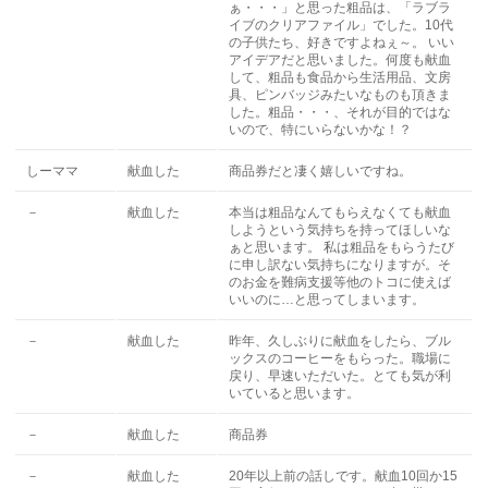
ぁ・・・」と思った粗品は、「ラブラ
イブのクリアファイル」でした。10代
の子供たち、好きですよねぇ～。 いい
アイデアだと思いました。何度も献血
して、粗品も食品から生活用品、文房
具、ピンバッジみたいなものも頂きま
した。粗品・・・、それが目的ではな
いので、特にいらないかな！？
しーママ
献血した
商品券だと凄く嬉しいですね。
－
献血した
本当は粗品なんてもらえなくても献血
しようという気持ちを持ってほしいな
ぁと思います。 私は粗品をもらうたび
に申し訳ない気持ちになりますが。そ
のお金を難病支援等他のトコに使えば
いいのに…と思ってしまいます。
－
献血した
昨年、久しぶりに献血をしたら、ブル
ックスのコーヒーをもらった。職場に
戻り、早速いただいた。とても気が利
いていると思います。
－
献血した
商品券
－
献血した
20年以上前の話しです。献血10回か15