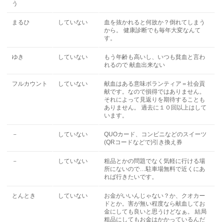
う
まるひ
していない
血を抜かれると何故か？倒れてしまう
から。 健康診断でも毎年大変なんて
す。
ゆき
していない
もう年齢も高いし、いつも貧血と言わ
れるので 献血出来ない
フルカウント
していない
献血はある意味ボランティア＝社会貢
献です。なので損得ではありません。
それによって見返りを期待することも
ありません。 過去に１０回以上はして
います。
－
していない
QUOカード、コンビニなどのスイーツ
(QRコードなどで)引き換え券
－
していない
粗品とかの問題でなく気軽に行ける場
所にないので…駐車場無料で近くにあ
れば行きたいです。
とんとき
していない
お金がいいんじゃない？か、クオカー
ドとか。害が無い程度なら献血してお
金にしても良いと思うけどなぁ。 結局
粗品にしてもお金はかかっているんだ