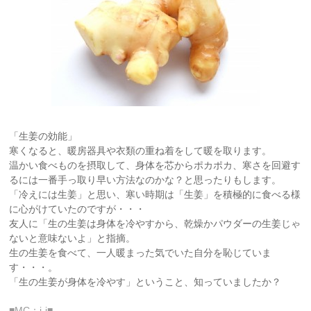
「生姜の効能」
寒くなると、暖房器具や衣類の重ね着をして暖を取ります。
温かい食べものを摂取して、身体を芯からポカポカ、寒さを回避す
るには一番手っ取り早い方法なのかな？と思ったりもします。
「冷えには生姜」と思い、寒い時期は「生姜」を積極的に食べる様
に心がけていたのですが・・・
友人に「生の生姜は身体を冷やすから、乾燥かパウダーの生姜じゃ
ないと意味ないよ」と指摘。
生の生姜を食べて、一人暖まった気でいた自分を恥じていま
す・・・。
「生の生姜が身体を冷やす」ということ、知っていましたか？
■MC：j-i■