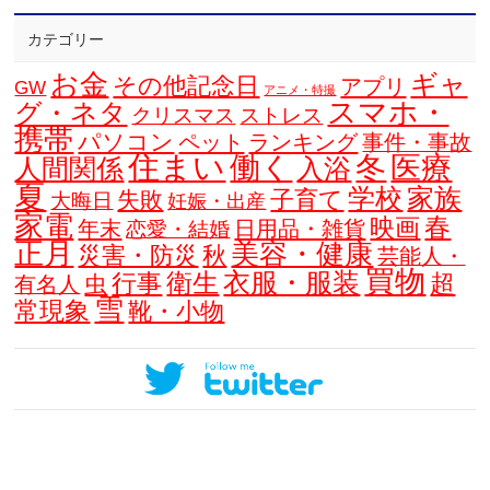
カテゴリー
お金
ギャ
その他記念日
アプリ
GW
アニメ・特撮
スマホ・
グ・ネタ
クリスマス
ストレス
携帯
パソコン
ペット
ランキング
事件・事故
住まい
働く
冬
医療
人間関係
入浴
夏
学校
家族
子育て
失敗
大晦日
妊娠・出産
家電
春
映画
年末
日用品・雑貨
恋愛・結婚
正月
美容・健康
災害・防災
秋
芸能人・
買物
衣服・服装
衛生
行事
超
虫
有名人
雪
常現象
靴・小物