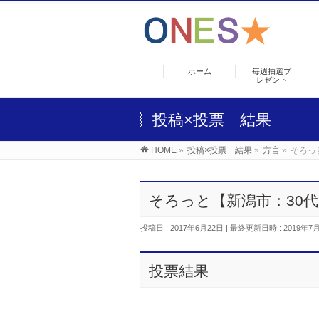
ホーム
毎週抽選プ
レゼント
投稿×投票 結果
HOME
»
投稿×投票 結果
»
方言
»
そろっ
そろっと【新潟市：30
投稿日 : 2017年6月22日
最終更新日時 : 2019年7
投票結果