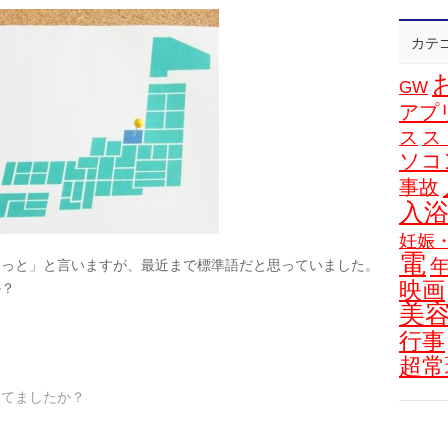
カテ
GW
アプ
ス
ス
ソコ
事故
入
妊娠
電
ろっと」と言いますが、最近まで標準語だと思っていました。
映画
か？
美
行事
超常
ってましたか？