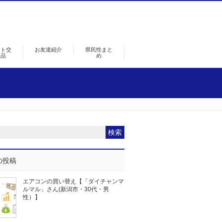
ント交
お友達紹介
県民性まと
景品
め
の投稿
エアコンの買い替え【「ダイチャンマ
ルマル」さん(新潟市・30代・男
性）】