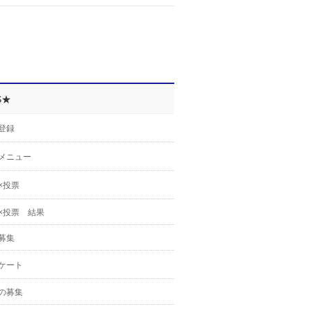
S★
登録
メニュー
×投票
×投票 結果
募集
ケート
の募集