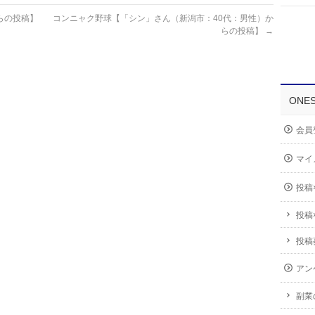
らの投稿】
コンニャク野球【「シン」さん（新潟市：40代：男性）か
らの投稿】
→
ONE
会員
マイ
投稿
投稿
投稿
アン
副業