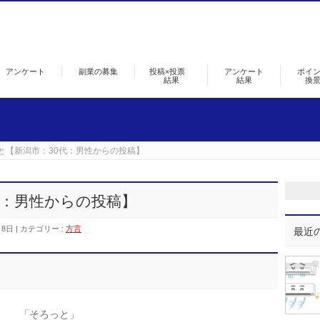
アンケート
副業の募集
投稿×投票
アンケート
ポイ
結果
結果
換
と【新潟市：30代：男性からの投稿】
代：男性からの投稿】
月8日
カテゴリー :
方言
最近
「そろっと」