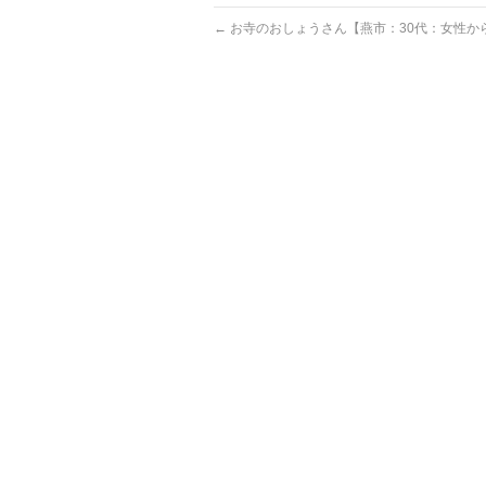
←
お寺のおしょうさん【燕市：30代：女性か