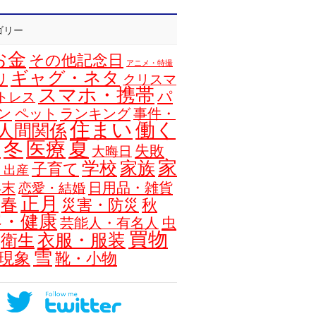
ゴリー
お金
その他記念日
アニメ・特撮
ギャグ・ネタ
リ
クリスマ
スマホ・携帯
パ
トレス
ン
ペット
ランキング
事件・
住まい
働く
人間関係
夏
冬
医療
浴
失敗
大晦日
家
学校
家族
子育て
・出産
年末
日用品・雑貨
恋愛・結婚
正月
春
災害・防災
秋
容・健康
虫
芸能人・有名人
買物
衣服・服装
衛生
雪
現象
靴・小物