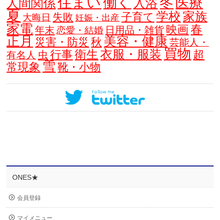
住まい
働く
冬
医療
人間関係
入浴
夏
学校
家族
子育て
失敗
大晦日
妊娠・出産
家電
春
映画
年末
日用品・雑貨
恋愛・結婚
正月
美容・健康
災害・防災
秋
芸能人・
買物
衣服・服装
衛生
行事
超
虫
有名人
雪
常現象
靴・小物
ONES★
会員登録
マイメニュー