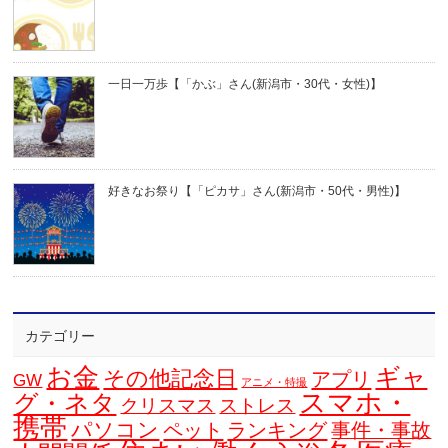
一日一万歩【「かぶ」さん(新潟市・30代・女性)】
好きなお祭り【「ピカサ」さん(新潟市・50代・男性)】
カテゴリー
お金
ギャ
その他記念日
アプリ
GW
アニメ・特撮
スマホ・
グ・ネタ
クリスマス
ストレス
携帯
パソコン
ペット
ランキング
事件・事故