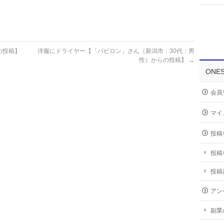
の投稿】
洋服にドライヤー【「バビロン」さん（新潟市：30代：男
性）からの投稿】
→
ONE
会員
マイ
投稿
投稿
投稿
アン
副業