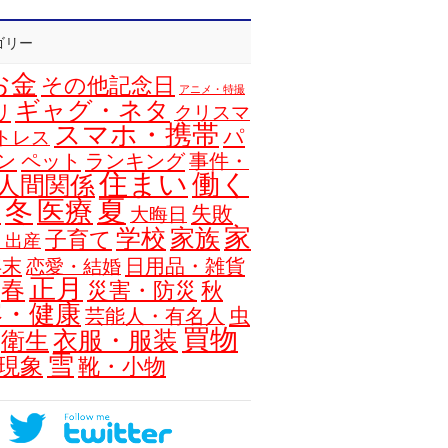
ゴリー
お金
その他記念日
アニメ・特撮
ギャグ・ネタ
リ
クリスマ
スマホ・携帯
パ
トレス
ン
ペット
ランキング
事件・
住まい
働く
人間関係
夏
冬
医療
浴
失敗
大晦日
家
学校
家族
子育て
・出産
年末
日用品・雑貨
恋愛・結婚
正月
春
災害・防災
秋
容・健康
虫
芸能人・有名人
買物
衣服・服装
衛生
雪
現象
靴・小物