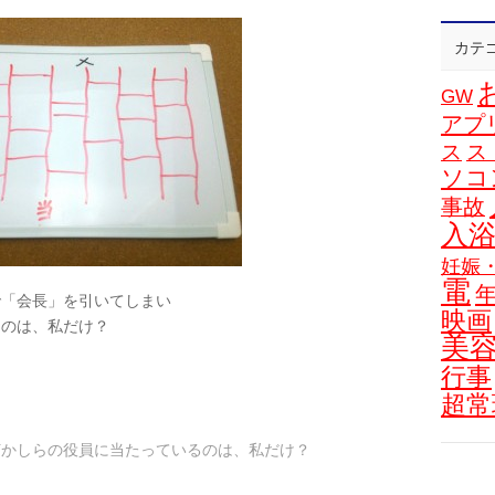
カテ
GW
アプ
ス
ス
ソコ
事故
入
妊娠
電
で「会長」を引いてしまい
映画
るのは、私だけ？
美
行事
超常
！
何かしらの役員に当たっているのは、私だけ？