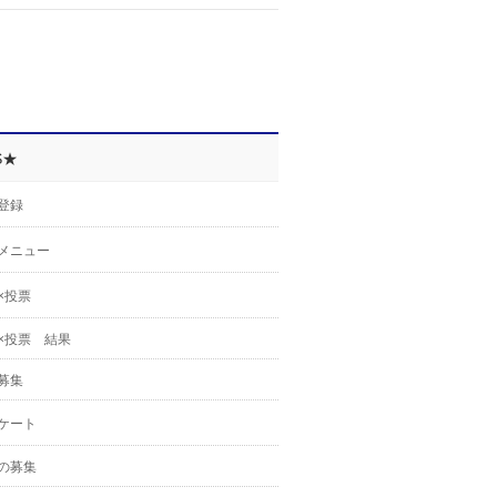
S★
登録
メニュー
×投票
×投票 結果
募集
ケート
の募集