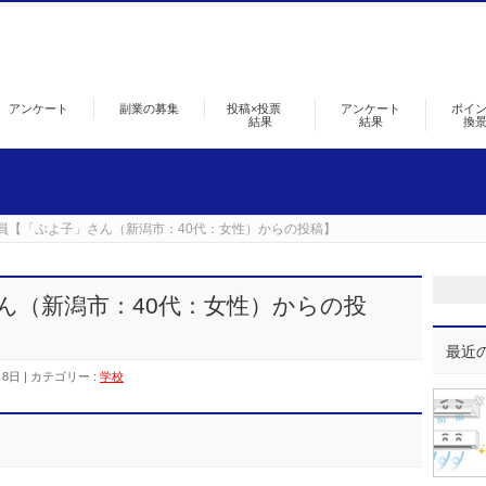
アンケート
副業の募集
投稿×投票
アンケート
ポイ
結果
結果
換
員【「ぷよ子」さん（新潟市：40代：女性）からの投稿】
ん（新潟市：40代：女性）からの投
最近
月8日
カテゴリー :
学校