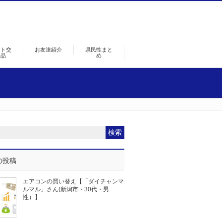
ント交
お友達紹介
県民性まと
景品
め
の投稿
エアコンの買い替え【「ダイチャンマ
ルマル」さん(新潟市・30代・男
性）】