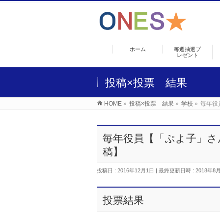
ホーム
毎週抽選プ
レゼント
投稿×投票 結果
HOME
»
投稿×投票 結果
»
学校
»
毎年役
毎年役員【「ぷよ子」さ
稿】
投稿日 : 2016年12月1日
最終更新日時 : 2018年8
投票結果