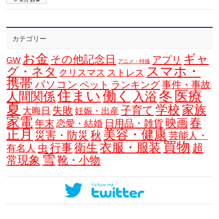
カテゴリー
お金
ギャ
その他記念日
アプリ
GW
アニメ・特撮
スマホ・
グ・ネタ
クリスマス
ストレス
携帯
パソコン
ペット
ランキング
事件・事故
住まい
働く
冬
医療
人間関係
入浴
夏
学校
家族
子育て
失敗
大晦日
妊娠・出産
家電
春
映画
年末
日用品・雑貨
恋愛・結婚
正月
美容・健康
災害・防災
秋
芸能人・
買物
衣服・服装
衛生
行事
超
虫
有名人
雪
常現象
靴・小物