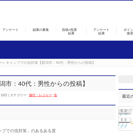
アンケート
副業の募集
投稿×投票
アンケート
ポイ
結果
結果
換
ー
»
キャンプでの虫対策【新潟市：40代：男性からの投稿】
潟市：40代：男性からの投稿】
月10日
カテゴリー :
旅行・レジャー
,
虫
最近
ンプでの虫対策」のあるある度