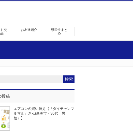
ント交
お友達紹介
県民性まと
景品
め
の投稿
エアコンの買い替え【「ダイチャンマ
ルマル」さん(新潟市・30代・男
性）】