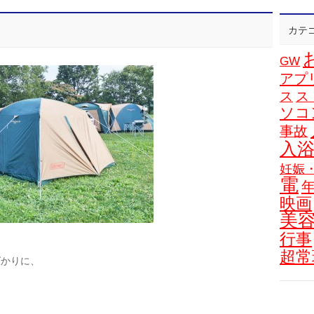
カテ
GW
アプ
ス
ス
ソコ
事故
入
妊娠
電
映画
美
行事
超常
ばかりに、