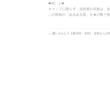
■MC：j-i■
キャンプに限らず、虫対策の失敗は、
この投稿の「あるある度」を★の数で
←
濃いカルピス【新潟市：40代：女性からの