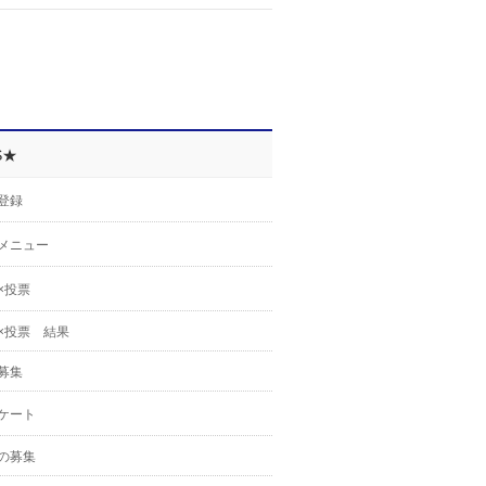
S★
登録
メニュー
×投票
×投票 結果
募集
ケート
の募集