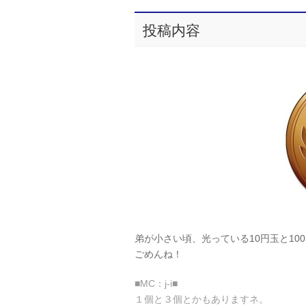
投稿内容
弟が小さい頃、光っている10円玉と100
ごめんね！
■MC：j-i■
１個と３個とかもありますネ。