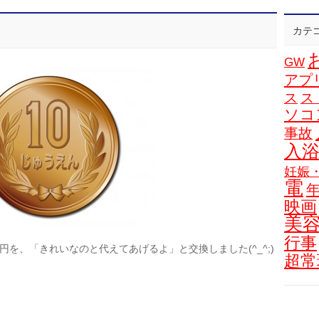
カテ
GW
アプ
ス
ス
ソコ
事故
入
妊娠
電
映画
美
行事
円を、「きれいなのと代えてあげるよ」と交換しました(^_^;)
超常