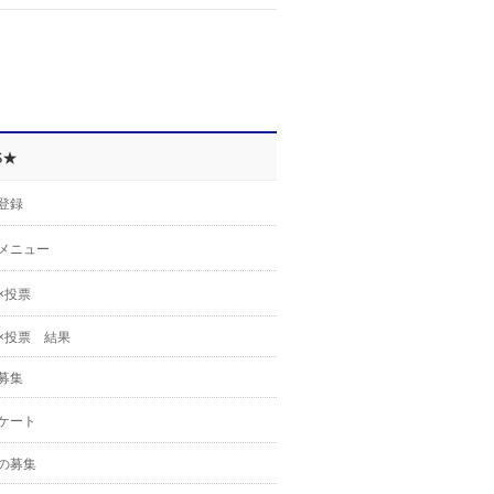
S★
登録
メニュー
×投票
×投票 結果
募集
ケート
の募集