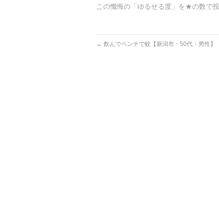
この懺悔の「ゆるせる度」を★の数で
←
飲んでベンチで蚊【新潟市・50代・男性】