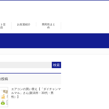
ント交
お友達紹介
県民性まと
景品
め
の投稿
エアコンの買い替え【「ダイチャンマ
ルマル」さん(新潟市・30代・男
性）】