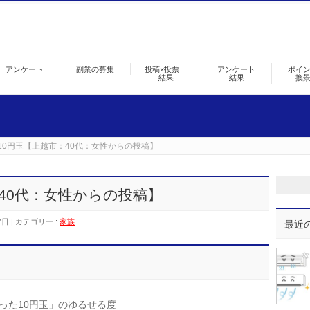
アンケート
副業の募集
投稿×投票
アンケート
ポイ
結果
結果
換
10円玉【上越市：40代：女性からの投稿】
40代：女性からの投稿】
7日
カテゴリー :
家族
最近
った10円玉」のゆるせる度