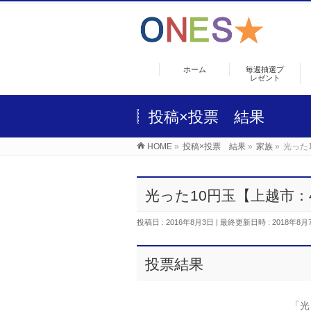
ホーム
毎週抽選プ
レゼント
投稿×投票 結果
HOME
»
投稿×投票 結果
»
家族
»
光った
光った10円玉【上越市：
投稿日 : 2016年8月3日
最終更新日時 : 2018年8月
投票結果
「光