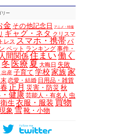
ゴリー
お金
その他記念日
アニメ・特撮
ギャグ・ネタ
リ
クリスマ
スマホ・携帯
パ
トレス
ン
ペット
ランキング
事件・
住まい
働く
人間関係
夏
冬
医療
浴
失敗
大晦日
家
学校
家族
子育て
・出産
年末
日用品・雑貨
恋愛・結婚
正月
春
災害・防災
秋
容・健康
虫
芸能人・有名人
買物
衣服・服装
衛生
雪
現象
靴・小物