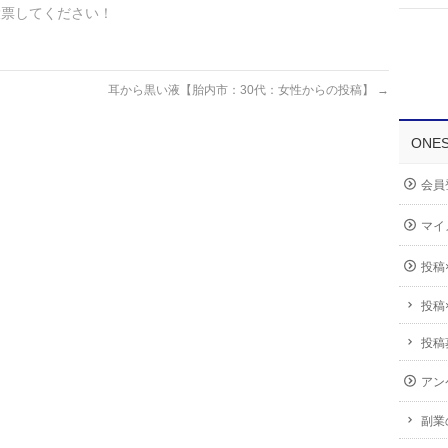
投票してください！
耳から黒い液【胎内市：30代：女性からの投稿】
→
ONE
会員
マイ
投稿
投稿
投稿
アン
副業