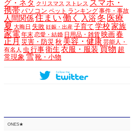
スマホ・
グ・ネタ
クリスマス
ストレス
携帯
パソコン
ペット
ランキング
事件・事故
住まい
働く
冬
医療
人間関係
入浴
夏
学校
家族
子育て
失敗
大晦日
妊娠・出産
家電
春
映画
年末
日用品・雑貨
恋愛・結婚
正月
美容・健康
災害・防災
秋
芸能人・
買物
衣服・服装
衛生
行事
超
虫
有名人
雪
常現象
靴・小物
ONES★