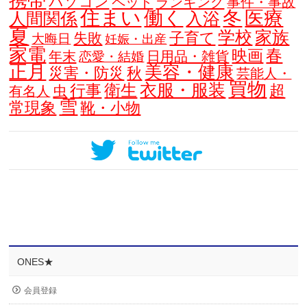
携帯
パソコン
ペット
ランキング
事件・事故
住まい
働く
冬
医療
人間関係
入浴
夏
学校
家族
子育て
失敗
大晦日
妊娠・出産
家電
春
映画
年末
日用品・雑貨
恋愛・結婚
正月
美容・健康
災害・防災
秋
芸能人・
買物
衣服・服装
衛生
行事
超
虫
有名人
雪
常現象
靴・小物
ONES★
会員登録