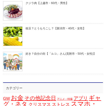
クジラ肉【上越市・60代・男性】
枝豆？とうもろこし？【新潟市・40代・女性】
好き？自分の街【「ルコ」さん(見附市・50代・女性)】
カテゴリー
お金
ギャ
その他記念日
アプリ
GW
アニメ・特撮
スマホ・
グ・ネタ
クリスマス
ストレス