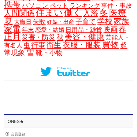
携帯
パソコン
ペット
ランキング
事件・事故
住まい
働く
冬
医療
人間関係
入浴
夏
学校
家族
子育て
失敗
大晦日
妊娠・出産
家電
春
映画
年末
日用品・雑貨
恋愛・結婚
正月
美容・健康
災害・防災
秋
芸能人・
買物
衣服・服装
衛生
行事
超
虫
有名人
雪
常現象
靴・小物
ONES★
会員登録