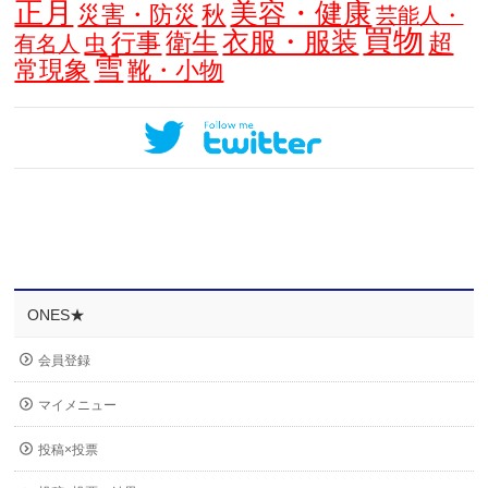
正月
美容・健康
災害・防災
秋
芸能人・
買物
衣服・服装
衛生
行事
超
虫
有名人
雪
常現象
靴・小物
ONES★
会員登録
マイメニュー
投稿×投票