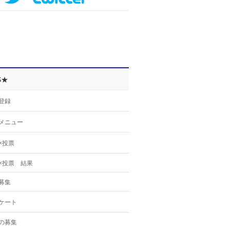
S★
登録
メニュー
×投票
×投票 結果
募集
ケート
の募集