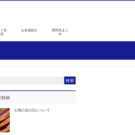
ント交
お友達紹介
県民性まと
景品
め
の投稿
土用の丑の日について