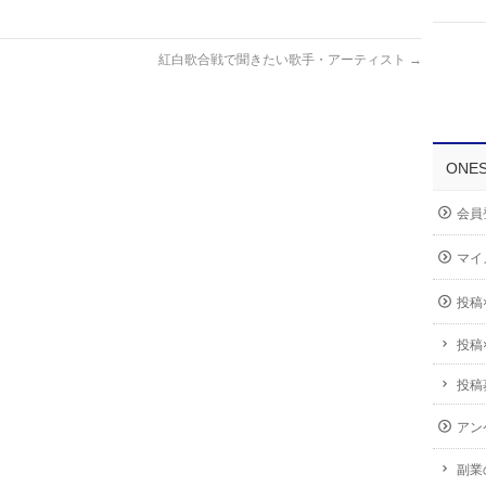
紅白歌合戦で聞きたい歌手・アーティスト
→
ONE
会員
マイ
投稿
投稿
投稿
アン
副業