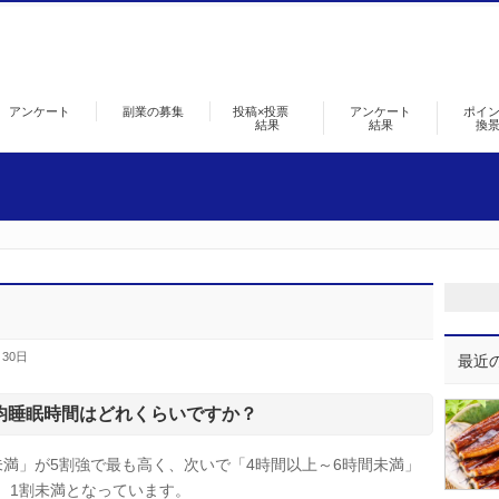
アンケート
副業の募集
投稿×投票
アンケート
ポイ
結果
結果
換
月30日
最近
均睡眠時間はどれくらいですか？
未満」が5割強で最も高く、次いで「4時間以上～6時間未満」
、1割未満となっています。