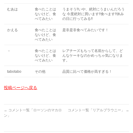
むあは
食べたことは
うまそう!!いや、絶対にうまいんだろう
ないけど、食
な 今度絶対に買います!!食べます!!休み
べてみたい
の日に行ってみる!!
かえる
食べたことは
是非是非食べてみたいです！
ないけど、食
べてみたい
－
食べたことは
レアチーズもちって名前からして、ど
ないけど、食
んなケーキなのかめっちゃ気になりま
べてみたい
す。
tabotabo
その他
品質に比べて価格が高すぎる！
投稿ページへ戻る
←
コメント一覧「ローソンのマカロ
コメント一覧「リアルブラウニー」
→
ン」