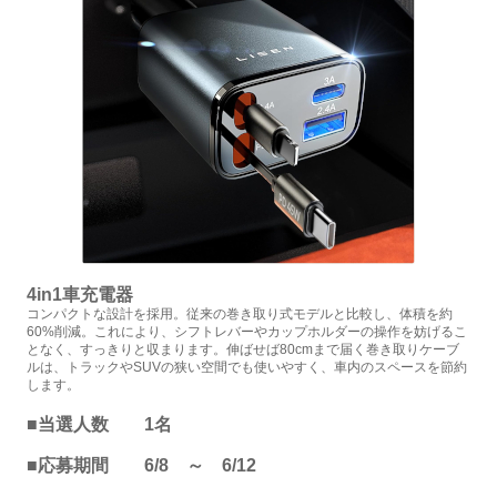
4in1車充電器
コンパクトな設計を採用。従来の巻き取り式モデルと比較し、体積を約
60%削減。これにより、シフトレバーやカップホルダーの操作を妨げるこ
となく、すっきりと収まります。伸ばせば80cmまで届く巻き取りケーブ
ルは、トラックやSUVの狭い空間でも使いやすく、車内のスペースを節約
します。
■当選人数 1名
■応募期間 6/8 ～ 6/12