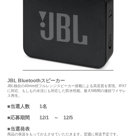
JBL Bluetoothスピーカー
JBL独自の40mm径フルレンジスピーカー搭載による高音質を実現。IPX7
に対応、もしもの水没にも対応した防水性能。最大5時間の連続ワイヤレ
ス再生。
■当選人数 1名
■応募期間 12/1 ～ 12/5
■当選発表
商品の発送をもってかえさせていただきます。翌週に発送予定です。